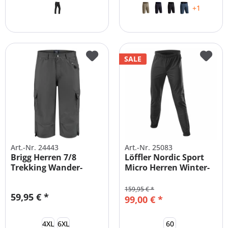
+1
SALE
Art.-Nr. 24443
Art.-Nr. 25083
Brigg Herren 7/8
Löffler Nordic Sport
Trekking Wander-
Micro Herren Winter-
Bermuda...
Sport...
159,95 € *
59,95 € *
99,00 € *
4XL
6XL
60