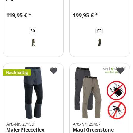
Herren
Jagdhose...
119,95 € *
199,95 € *
30
62
Nachhaltig
Art.-Nr. 27199
Art.-Nr. 25467
Maier Fleeceflex
Maul Greenstone