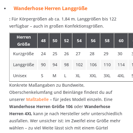
Wanderhose Herren Langgröße
:
Für Körpergrößen ab ca. 1,84 m. Langgrößen bis 122
verfügbar – auch in großen Konfektionsgrößen.
Herren
48
50
52
54
56
58
60
Größe
Kurzgröße
24
25
26
27
28
29
30
Langgröße
90
94
98
102
106
110
114
Unisex
S
M
L
XL
XXL
3XL
4XL
Konkrete Maßangaben zu Bundweite,
Oberschenkelumfang und Beinlänge findest du auf
unserer
Maßtabelle
– für jedes Modell einzeln. Eine
Wanderhose Herren Größe 106
oder
Wanderhose
Herren 4XL
kann je nach Hersteller sehr unterschiedlich
ausfallen. Wer unsicher ist: im Zweifel eine Größe mehr
wählen – zu viel Weite lässt sich mit einem Gürtel