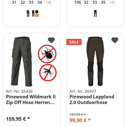
31
32
33
34
+4
106
32
33
35
+3
SALE
Art.-Nr. 26436
Art.-Nr. 26507
Pinewood Wildmark II
Pinewood Lappland
Zip-Off Hose Herren...
2.0 Outdoorhose
Übergröße +...
129,95 € *
159,95 € *
99,00 € *