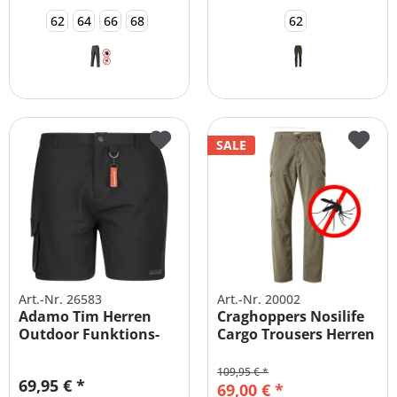
62
64
66
68
62
SALE
Art.-Nr. 26583
Art.-Nr. 20002
Adamo Tim Herren
Craghoppers Nosilife
Outdoor Funktions-
Cargo Trousers Herren
Shorts
-...
109,95 € *
69,95 € *
69,00 € *