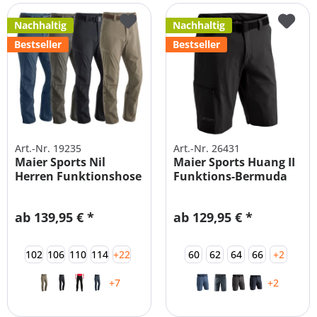
Nachhaltig
Nachhaltig
Bestseller
Bestseller
Art.-Nr. 19235
Art.-Nr. 26431
Maier Sports Nil
Maier Sports Huang II
Herren Funktionshose
Funktions-Bermuda
Wanderhose
Übergröße
ab 139,95 € *
ab 129,95 € *
102
106
110
114
+22
60
62
64
66
+2
+7
+2