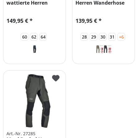
wattierte Herren
Herren Wanderhose
Winterhose...
mit Mückenschutz
149,95 € *
139,95 € *
60
62
64
28
29
30
31
+6
Art.-Nr. 27285