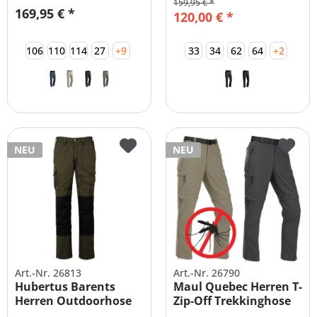
159,95 € *
169,95 € *
120,00 € *
106
110
114
27
+9
33
34
62
64
+2
NEU
NEU
Art.-Nr. 26813
Art.-Nr. 26790
Hubertus Barents
Maul Quebec Herren T-
Herren Outdoorhose
Zip-Off Trekkinghose
mit Besatz
+...