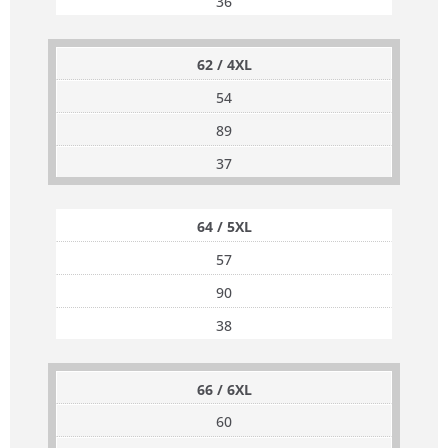
36
62 / 4XL
54
89
37
64 / 5XL
57
90
38
66 / 6XL
60