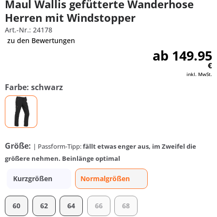
Maul Wallis gefütterte Wanderhose
Herren mit Windstopper
Art.-Nr.: 24178
zu den Bewertungen
ab 149.95
€
inkl. MwSt.
Farbe: schwarz
Größe:
| Passform-Tipp:
fällt etwas enger aus, im Zweifel die
größere nehmen. Beinlänge optimal
Kurzgrößen
Normalgrößen
60
62
64
66
68