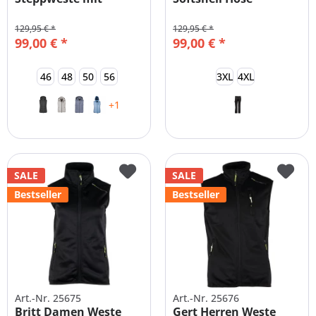
abnehmbarer...
Übergrößen
129,95 € *
129,95 € *
99,00 € *
99,00 € *
46
48
50
56
3XL
4XL
+1
SALE
SALE
Bestseller
Bestseller
Art.-Nr. 25675
Art.-Nr. 25676
Britt Damen Weste
Gert Herren Weste