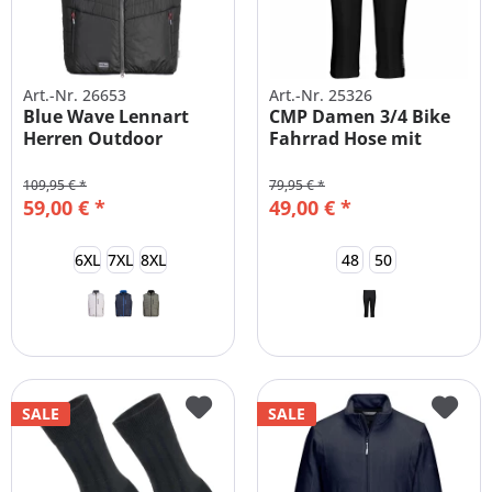
Art.-Nr. 26653
Art.-Nr. 25326
Blue Wave Lennart
CMP Damen 3/4 Bike
Herren Outdoor
Fahrrad Hose mit
Steppweste LEICHT
Polster -...
109,95 € *
79,95 € *
59,00 € *
49,00 € *
6XL
7XL
8XL
48
50
SALE
SALE