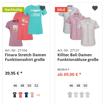
Nachhaltig
SALE
Art.-Nr. 27104
Art.-Nr. 27121
Finara Stretch Damen
Killtec Bali Damen
Funktionsshirt große
Funktionsbluse große
Größen
Größen
89,95 € *
39,95 € *
ab 69,00 € *
46
48
50
52
46
48
50
+6