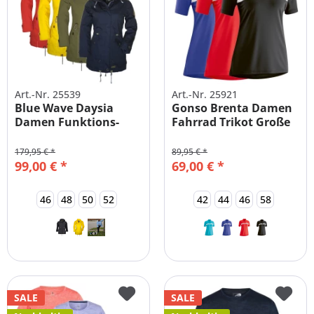
Art.-Nr. 25539
Art.-Nr. 25921
Blue Wave Daysia
Gonso Brenta Damen
Damen Funktions-
Fahrrad Trikot Große
Parka Große...
Größen
179,95 € *
89,95 € *
99,00 € *
69,00 € *
46
48
50
52
42
44
46
58
SALE
SALE