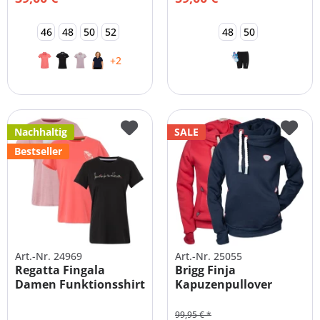
46
48
50
52
48
50
+2
Nachhaltig
SALE
Bestseller
Art.-Nr. 24969
Art.-Nr. 25055
Regatta Fingala
Brigg Finja
Damen Funktionsshirt
Kapuzenpullover
Hoody Damen |
Große...
99,95 € *