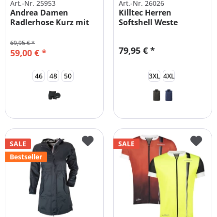
Art.-Nr. 25953
Art.-Nr. 26026
Andrea Damen
Killtec Herren
Radlerhose Kurz mit
Softshell Weste
Polster
Wandern Fahrrad...
69,95 € *
79,95 € *
59,00 € *
46
48
50
3XL
4XL
SALE
SALE
Bestseller