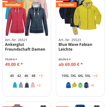
Bestseller
Bestseller
Art.-Nr. 26521
Art.-Nr. 25523
Ankerglut
Blue Wave Fabian
Freundschaft Damen
Leichte
Sweatshirt Jacke
Funktionsjacke
Herren...
79,95 € *
89,95 € *
49,00 € *
ab 69,00 € *
40
42
46
48
+3
10XL
3XL
4XL
5XL
+4
+2
+6