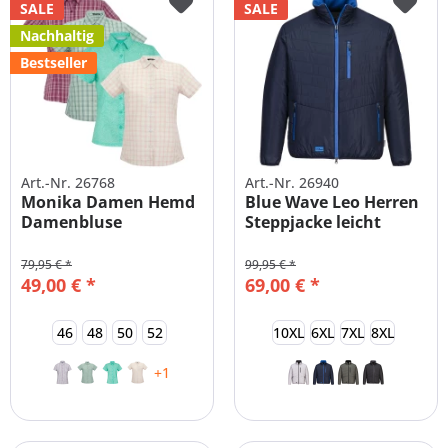
SALE
SALE
Nachhaltig
Bestseller
Art.-Nr. 26768
Art.-Nr. 26940
Monika Damen Hemd
Blue Wave Leo Herren
Damenbluse
Steppjacke leicht
Wanderbluse
wattiert
79,95 € *
99,95 € *
49,00 € *
69,00 € *
46
48
50
52
10XL
6XL
7XL
8XL
+1