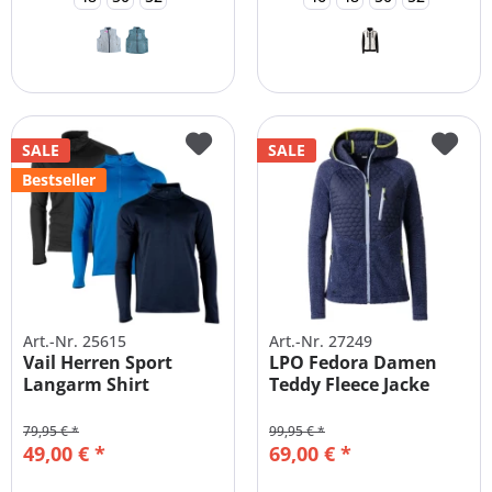
SALE
SALE
Bestseller
Art.-Nr. 25615
Art.-Nr. 27249
Vail Herren Sport
LPO Fedora Damen
Langarm Shirt
Teddy Fleece Jacke
Pullover...
leicht...
79,95 € *
99,95 € *
49,00 € *
69,00 € *