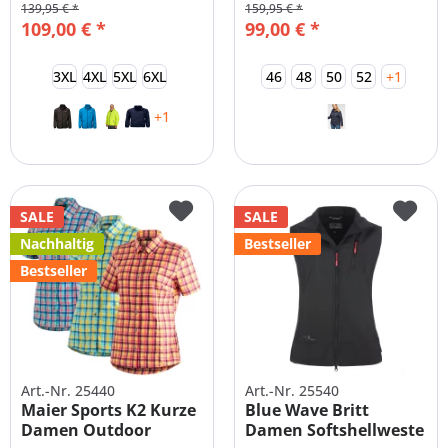
139,95 € *
159,95 € *
109,00 € *
99,00 € *
3XL
4XL
5XL
6XL
46
48
50
52
+1
+1
SALE
SALE
Nachhaltig
Bestseller
Bestseller
Art.-Nr. 25440
Art.-Nr. 25540
Maier Sports K2 Kurze
Blue Wave Britt
Damen Outdoor
Damen Softshellweste