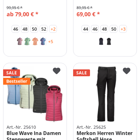
Trekking...
Große Größen
99,95 € *
89,95 € *
ab 79,00 € *
69,00 € *
46
48
50
52
+2
44
46
48
50
+3
+5
SALE
SALE
Bestseller
Art.-Nr. 25610
Art.-Nr. 25625
Blue Wave Ina Damen
Merkon Herren Winter
Steppweste mit
Softshell Hose