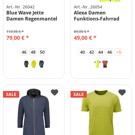
Art.-Nr. 26042
Art.-Nr. 26054
Blue Wave Jette
Alexa Damen
Damen Regenmantel
Funktions-Fahrrad
Große Größen
Trikot Shirt...
119,95 € *
69,95 € *
79,00 € *
49,00 € *
46
48
50
40
42
44
46
+5
SALE
SALE