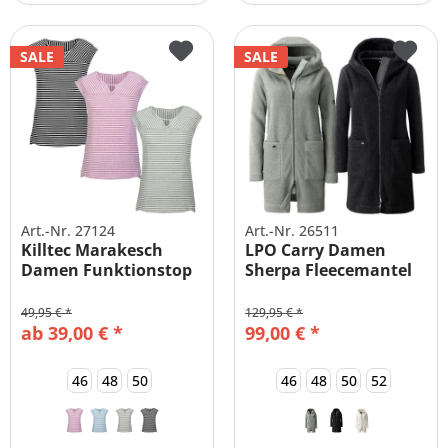
SALE
SALE
Art.-Nr. 27124
Art.-Nr. 26511
Killtec Marakesch
LPO Carry Damen
Damen Funktionstop
Sherpa Fleecemantel
Große Größen
49,95 € *
129,95 € *
ab 39,00 € *
99,00 € *
46
48
50
46
48
50
52