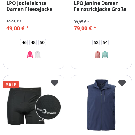
LPO Jodie leichte
LPO Janine Damen
Damen Fleecejacke
Feinstrickjacke Große
Große Größen
Größen
59,95 € *
99,95 € *
49,00 € *
79,00 € *
46
48
50
52
54
SALE