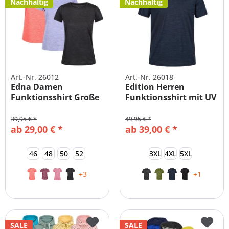
Nachhaltig
Nachhaltig
Art.-Nr. 26012
Art.-Nr. 26018
Edna Damen
Edition Herren
Funktionsshirt Große
Funktionsshirt mit UV
Größen
Schutz...
39,95 € *
49,95 € *
ab 29,00 € *
ab 39,00 € *
46
48
50
52
3XL
4XL
5XL
+3
+1
SALE
SALE