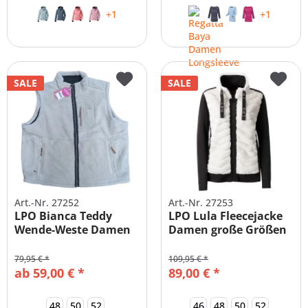
+1
+1
SALE
SALE
Art.-Nr. 27252
Art.-Nr. 27253
LPO Bianca Teddy
LPO Lula Fleecejacke
Wende-Weste Damen
Damen große Größen
große Größen
79,95 € *
109,95 € *
ab 59,00 € *
89,00 € *
48
50
52
46
48
50
52