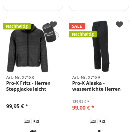
Nachhaltig
SALE
Nachhaltig
Art.-Nr. 27188
Art.-Nr. 27189
Pro-X Fritz - Herren
Pro-X Alaska -
Steppjacke leicht
wasserdichte Herren
wattiert
Thermohose...
129,95 € *
99,95 € *
99,00 € *
4XL
5XL
4XL
5XL