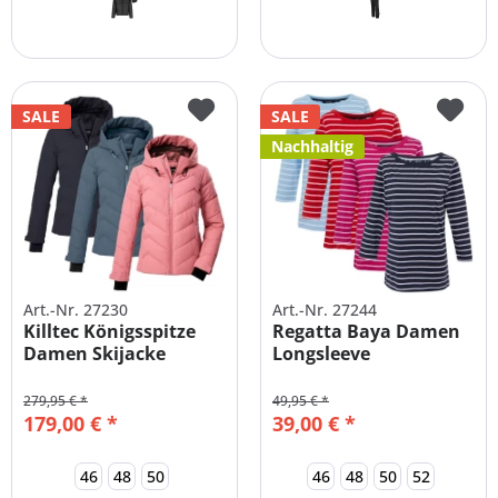
SALE
SALE
Nachhaltig
Art.-Nr. 27230
Art.-Nr. 27244
Killtec Königsspitze
Regatta Baya Damen
Damen Skijacke
Longsleeve
Daunenoptik
Funktionsshirt
279,95 € *
49,95 € *
179,00 € *
39,00 € *
46
48
50
46
48
50
52