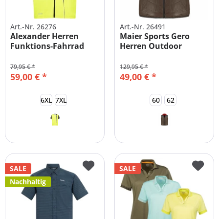
Art.-Nr. 26276
Art.-Nr. 26491
Alexander Herren
Maier Sports Gero
Funktions-Fahrrad
Herren Outdoor
Trikot Shirt...
Wendeweste...
79,95 € *
129,95 € *
59,00 € *
49,00 € *
6XL
7XL
60
62
SALE
SALE
Nachhaltig