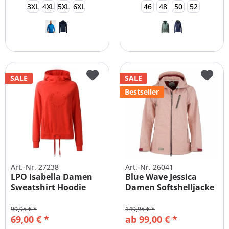
3XL
4XL
5XL
6XL
46
48
50
52
SALE
SALE
Bestseller
Art.-Nr. 27238
Art.-Nr. 26041
LPO Isabella Damen
Blue Wave Jessica
Sweatshirt Hoodie
Damen Softshelljacke
große Größen
Große...
99,95 € *
149,95 € *
69,00 € *
ab 99,00 € *