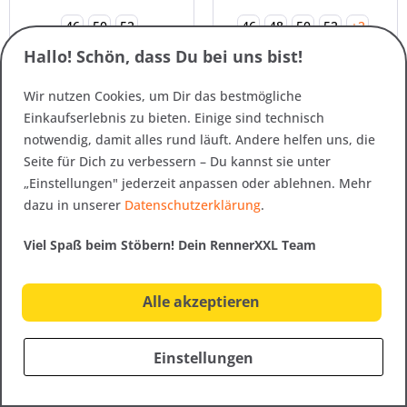
46
50
52
46
48
50
52
+2
Hallo! Schön, dass Du bei uns bist!
+4
Wir nutzen Cookies, um Dir das bestmögliche
Einkaufserlebnis zu bieten. Einige sind technisch
notwendig, damit alles rund läuft. Andere helfen uns, die
SALE
SALE
Seite für Dich zu verbessern – Du kannst sie unter
„Einstellungen" jederzeit anpassen oder ablehnen. Mehr
dazu in unserer
Datenschutzerklärung
.
Viel Spaß beim Stöbern! Dein RennerXXL Team
Alle akzeptieren
Art.-Nr. 19866
Art.-Nr. 19678
Pinewood Lappland
Killtec Xenios Herren
Extreme - lange
Funktionsjacke +
Einstellungen
Größen Herren
KURZGRÖßEN
149,95 € *
129,95 € *
79,00 € *
79,00 € *