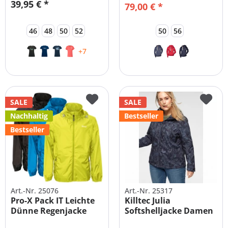
39,95 € *
79,00 € *
46
48
50
52
50
56
+7
SALE
SALE
Nachhaltig
Bestseller
Bestseller
Art.-Nr. 25076
Art.-Nr. 25317
Pro-X Pack IT Leichte
Killtec Julia
Dünne Regenjacke
Softshelljacke Damen
Herren |...
Übergrößen