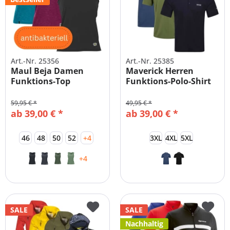
Art.-Nr. 25356
Art.-Nr. 25385
Maul Beja Damen
Maverick Herren
Funktions-Top
Funktions-Polo-Shirt
Wandern Outdoor...
Große Größen
59,95 € *
49,95 € *
ab 39,00 € *
ab 39,00 € *
46
48
50
52
+4
3XL
4XL
5XL
+4
SALE
SALE
Nachhaltig