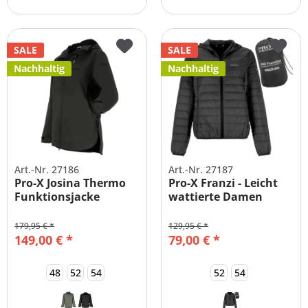
SALE
SALE
Nachhaltig
Nachhaltig
Art.-Nr. 27186
Art.-Nr. 27187
Pro-X Josina Thermo
Pro-X Franzi - Leicht
Funktionsjacke
wattierte Damen
Damen große...
Steppjacke
179,95 € *
129,95 € *
149,00 € *
79,00 € *
48
52
54
52
54