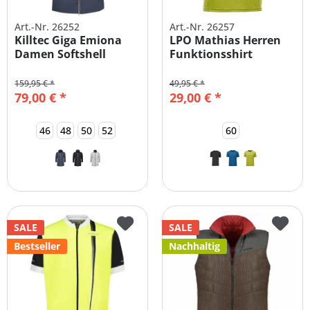
Art.-Nr. 26252
Art.-Nr. 26257
Killtec Giga Emiona
LPO Mathias Herren
Damen Softshell
Funktionsshirt
Mantel...
Übergrößen
159,95 € *
49,95 € *
79,00 € *
29,00 € *
46
48
50
52
60
SALE
SALE
Bestseller
Nachhaltig