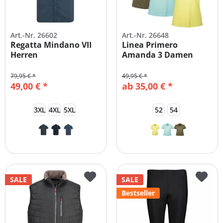
Art.-Nr. 26602
Art.-Nr. 26648
Regatta Mindano VII
Linea Primero
Herren
Amanda 3 Damen
Funktionshemd
Funktions Polo
79,95 € *
49,95 € *
49,00 € *
ab 35,00 € *
3XL
4XL
5XL
52
54
SALE
SALE
Bestseller