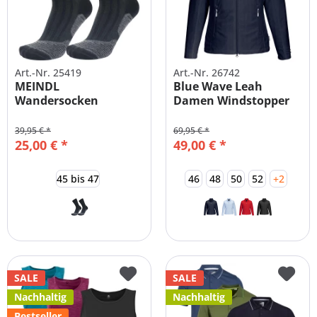
Art.-Nr. 25419
Art.-Nr. 26742
MEINDL
Blue Wave Leah
Wandersocken
Damen Windstopper
Trekkingsocken
Jacke große...
DOPPELPACK
39,95 € *
69,95 € *
25,00 € *
49,00 € *
45 bis 47
46
48
50
52
+2
SALE
SALE
Nachhaltig
Nachhaltig
Bestseller