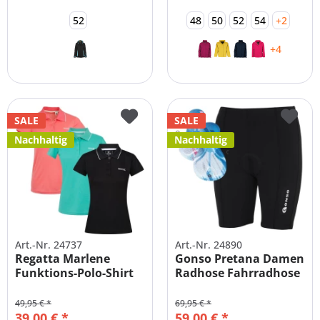
52
48
50
52
54
+2
+4
SALE
SALE
Nachhaltig
Nachhaltig
Art.-Nr. 24737
Art.-Nr. 24890
Regatta Marlene
Gonso Pretana Damen
Funktions-Polo-Shirt
Radhose Fahrradhose
Damen |...
mit...
49,95 € *
69,95 € *
39,00 € *
59,00 € *