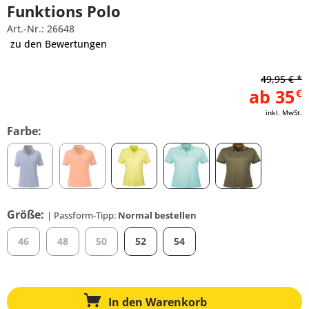
Funktions Polo
Art.-Nr.: 26648
zu den Bewertungen
49,95 € *
ab 35
€
inkl. MwSt.
Farbe:
Größe:
| Passform-Tipp:
Normal bestellen
46
48
50
52
54
In den
Warenkorb