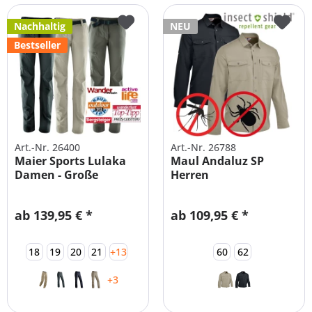
Nachhaltig
NEU
Bestseller
Art.-Nr. 26400
Art.-Nr. 26788
Maier Sports Lulaka
Maul Andaluz SP
Damen - Große
Herren
Größen -...
Funktionshemd...
ab 139,95 € *
ab 109,95 € *
18
19
20
21
+13
60
62
+3