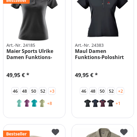
Bestseller
Art.-Nr. 24185
Art.-Nr. 24383
Maier Sports Ulrike
Maul Damen
Damen Funktions-
Funktions-Poloshirt
Poloshirt
Anti Smell
49,95 € *
49,95 € *
46
48
50
52
+3
46
48
50
52
+2
+8
+1
Bestseller