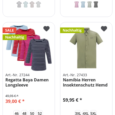
SALE
Nachhaltig
Nachhaltig
Art.-Nr. 27244
Art.-Nr. 27433
Regatta Baya Damen
Namibia Herren
Longsleeve
Insektenschutz Hemd
Funktionsshirt
große Größen
49,95 € *
59,95 € *
39,00 € *
46
48
50
52
3XL
4XL
5XL