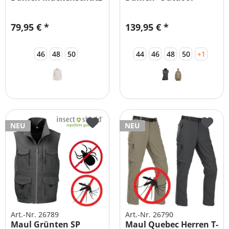
Bluse...
Weste...
79,95 € *
139,95 € *
46
48
50
44
46
48
50
+1
NEU
NEU
Art.-Nr. 26789
Art.-Nr. 26790
Maul Grünten SP
Maul Quebec Herren T-