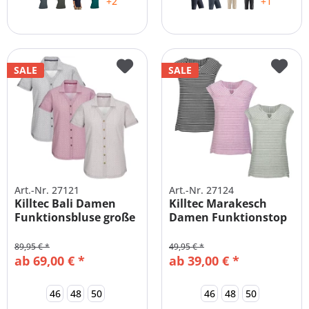
+2
+1
SALE
SALE
Art.-Nr. 27121
Art.-Nr. 27124
Killtec Bali Damen
Killtec Marakesch
Funktionsbluse große
Damen Funktionstop
Größen
89,95 € *
49,95 € *
ab 69,00 € *
ab 39,00 € *
46
48
50
46
48
50