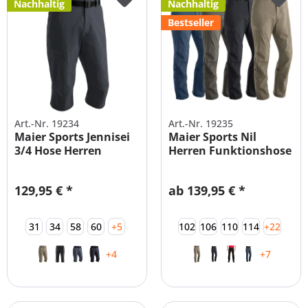
Nachhaltig
Nachhaltig
Bestseller
Art.-Nr. 19234
Art.-Nr. 19235
Maier Sports Jennisei
Maier Sports Nil
3/4 Hose Herren
Herren Funktionshose
Wanderhose
129,95 € *
ab 139,95 € *
31
34
58
60
+5
102
106
110
114
+22
+4
+7