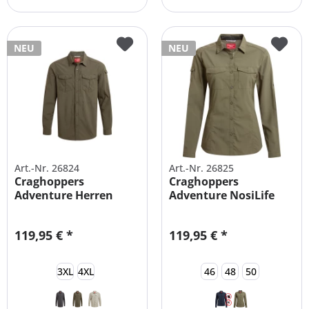
NEU
NEU
Art.-Nr. 26824
Art.-Nr. 26825
Craghoppers
Craghoppers
Adventure Herren
Adventure NosiLife
Insektenschutz...
Damen Langarm Bluse
119,95 € *
119,95 € *
3XL
4XL
46
48
50