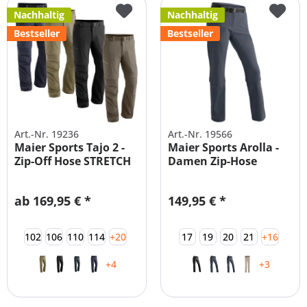
Nachhaltig
Nachhaltig
Bestseller
Bestseller
Art.-Nr. 19236
Art.-Nr. 19566
Maier Sports Tajo 2 -
Maier Sports Arolla -
Zip-Off Hose STRETCH
Damen Zip-Hose
(STRetCH)
ab 169,95 € *
149,95 € *
102
106
110
114
+20
17
19
20
21
+16
+4
+3