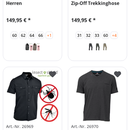
Herren
Zip-Off Trekkinghose
Funktionsweste...
+...
149,95 € *
149,95 € *
60
62
64
66
+1
31
32
33
60
+4
Art.-Nr. 26969
Art.-Nr. 26970