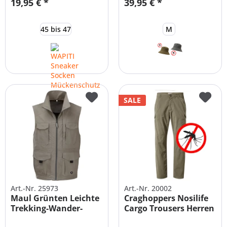
19,95 € *
39,95 € *
45 bis 47
M
SALE
Art.-Nr. 25973
Art.-Nr. 20002
Maul Grünten Leichte
Craghoppers Nosilife
Trekking-Wander-
Cargo Trousers Herren
Weste...
-...