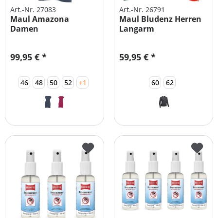
Art.-Nr. 27083
Art.-Nr. 26791
Maul Amazona
Maul Bludenz Herren
Damen
Langarm
Funktionskleid
Funktionsshirt mit...
ELASTISCH
99,95 € *
59,95 € *
46
48
50
52
+1
60
62