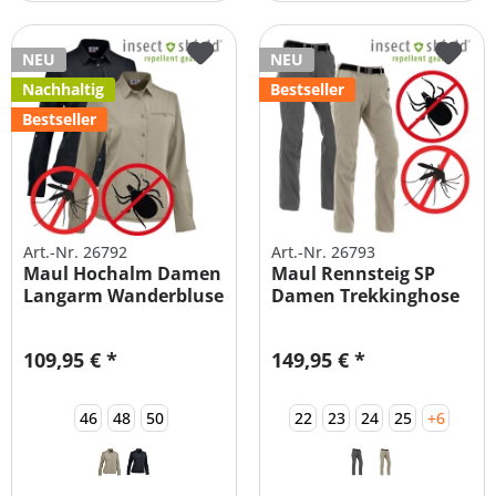
NEU
NEU
Nachhaltig
Bestseller
Bestseller
Art.-Nr. 26792
Art.-Nr. 26793
Maul Hochalm Damen
Maul Rennsteig SP
Langarm Wanderbluse
Damen Trekkinghose
mit...
mit...
109,95 € *
149,95 € *
46
48
50
22
23
24
25
+6