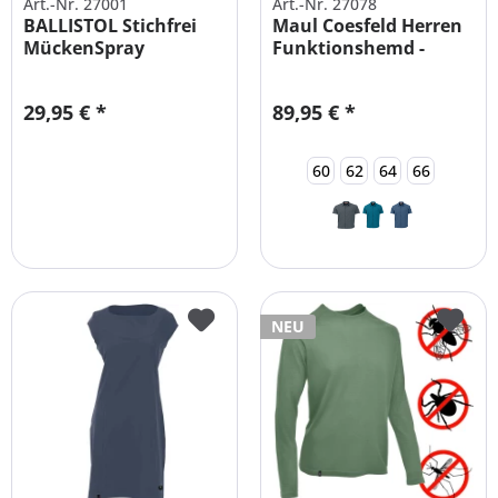
Art.-Nr. 27001
Art.-Nr. 27078
BALLISTOL Stichfrei
Maul Coesfeld Herren
MückenSpray
Funktionshemd -
Sparpack | 2x...
Elastisch
29,95 € *
89,95 € *
60
62
64
66
NEU