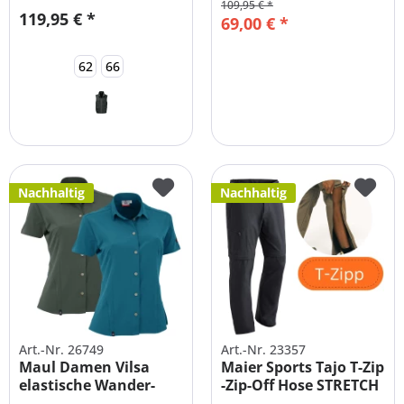
109,95 € *
119,95 € *
69,00 € *
62
66
Nachhaltig
Nachhaltig
Art.-Nr. 26749
Art.-Nr. 23357
Maul Damen Vilsa
Maier Sports Tajo T-Zip
elastische Wander-
-Zip-Off Hose STRETCH
Bluse