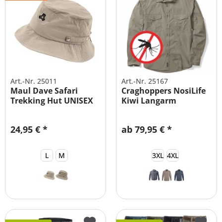
Art.-Nr. 25011
Art.-Nr. 25167
Maul Dave Safari
Craghoppers NosiLife
Trekking Hut UNISEX
Kiwi Langarm
Mückenschutz...
24,95 € *
ab 79,95 € *
L
M
3XL
4XL