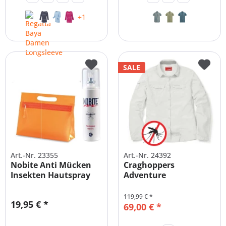
+1
SALE
Art.-Nr. 23355
Art.-Nr. 24392
Nobite Anti Mücken
Craghoppers
Insekten Hautspray
Adventure
100ml +...
Mückenschutz
Damenbluse
119,99 € *
19,95 € *
69,00 € *