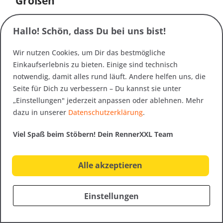
Größen
Für Herren in Übergrößen liegt das häufigste
Passformproblem bei Tropenhosen im Oberschenkel-
Hallo! Schön, dass Du bei uns bist!
und Gesäßbereich: Hosen, die am Bund passen, sind im
Wir nutzen Cookies, um Dir das bestmögliche
Sitzen zu eng. Wir führen Tropenhosen in XXL mit
Einkaufserlebnis zu bieten. Einige sind technisch
ausreichend Weite im Schnitt, meist mit elastischem
notwendig, damit alles rund läuft. Andere helfen uns, die
oder einstellbarem Bund. Tropenkleidung Herren in
Seite für Dich zu verbessern – Du kannst sie unter
großen Größen deckt Hosen, Hemden und leichte Jacken
„Einstellungen" jederzeit anpassen oder ablehnen. Mehr
ab – von Größe 48 bis 8XL – Tropenkleidung XXL auch für
dazu in unserer
Datenschutzerklärung
.
große Männer.
Viel Spaß beim Stöbern! Dein RennerXXL Team
Für Herren mit breiten Schultern empfehlen wir in
Übergrößen besonders die Hemden von Maier Sports
und Ludwig Maul, die einen großzügigen
Alle akzeptieren
Schulterbereich haben und dabei nicht übermäßig weit
wirken.
Einstellungen
Mückenschutz-Kleidung für die
Tropen