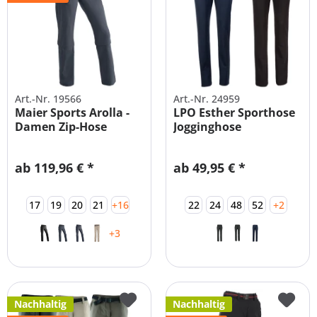
Art.-Nr. 19566
Art.-Nr. 24959
Maier Sports Arolla -
LPO Esther Sporthose
Damen Zip-Hose
Jogginghose
(STRetCH)
Kombihose |...
ab 119,96 € *
ab 49,95 € *
17
19
20
21
+16
22
24
48
52
+2
+3
Nachhaltig
Nachhaltig