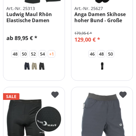
Art.-Nr. 25313
Art.-Nr. 25627
Ludwig Maul Rhön
Anga Damen Skihose
Elastische Damen
hoher Bund - Große
Wander...
Größen
179,95 € *
ab 89,95 € *
129,00 € *
48
50
52
54
+1
46
48
50
SALE