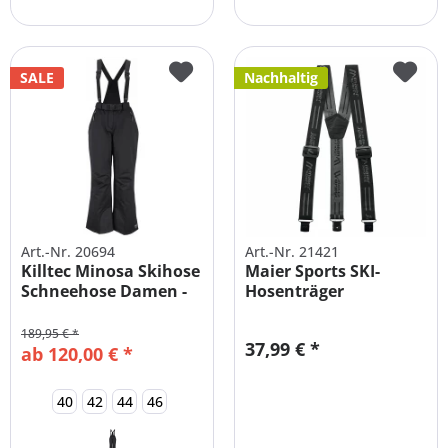
SALE
Nachhaltig
Art.-Nr. 20694
Art.-Nr. 21421
Killtec Minosa Skihose
Maier Sports SKI-
Schneehose Damen -
Hosenträger
Alle...
SKIHOSEN
189,95 € *
37,99 € *
ab 120,00 € *
40
42
44
46