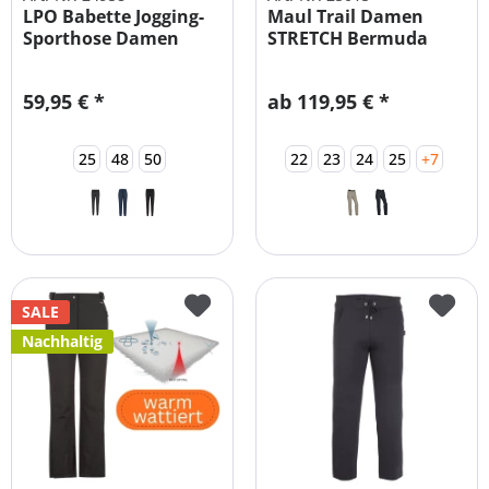
LPO Babette Jogging-
Maul Trail Damen
Sporthose Damen
STRETCH Bermuda
Zipp-Off Hose...
59,95 € *
ab 119,95 € *
25
48
50
22
23
24
25
+7
SALE
Nachhaltig