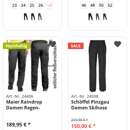
23
24
25
26
+3
46
48
50
52
Nachhaltig
SALE
Art.-Nr. 24406
Art.-Nr. 24598
Maier Raindrop
Schöffel Pinzgau
Damen Regen-
Damen Skihose
Überhose
LANGGRÖSSE +...
219,95 € *
189,95 € *
150,00 € *