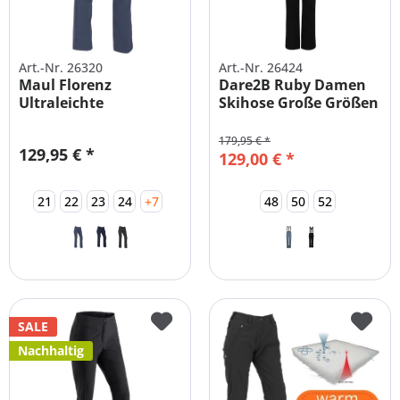
Art.-Nr. 26320
Art.-Nr. 26424
Maul Florenz
Dare2B Ruby Damen
Ultraleichte
Skihose Große Größen
Funktionshose
Damen...
179,95 € *
129,95 € *
129,00 € *
21
22
23
24
+7
48
50
52
SALE
Nachhaltig