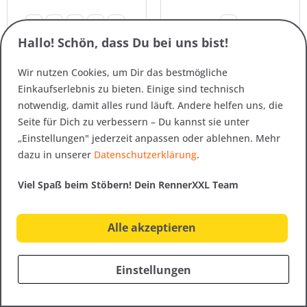
22
23
24
25
+4
76
Hallo! Schön, dass Du bei uns bist!
Wir nutzen Cookies, um Dir das bestmögliche
Einkaufserlebnis zu bieten. Einige sind technisch
notwendig, damit alles rund läuft. Andere helfen uns, die
SALE
Seite für Dich zu verbessern – Du kannst sie unter
Bestseller
„Einstellungen" jederzeit anpassen oder ablehnen. Mehr
dazu in unserer
Datenschutzerklärung
.
Viel Spaß beim Stöbern! Dein RennerXXL Team
Alle akzeptieren
Art.-Nr. 24636
Art.-Nr. 24742
Jako Damen
Linea Primero Cosima
Jogginghose
3/4 Wander-
Einstellungen
Kurzgrößen und
Funktionshose...
Langgrößen
39,95 € *
69,95 € *