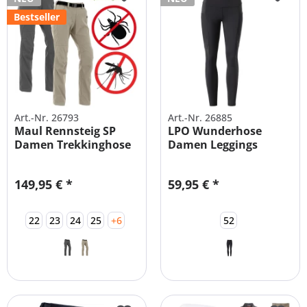
Bestseller
Art.-Nr. 26793
Art.-Nr. 26885
Maul Rennsteig SP
LPO Wunderhose
Damen Trekkinghose
Damen Leggings
mit...
grosse Grössen
149,95 € *
59,95 € *
22
23
24
25
+6
52