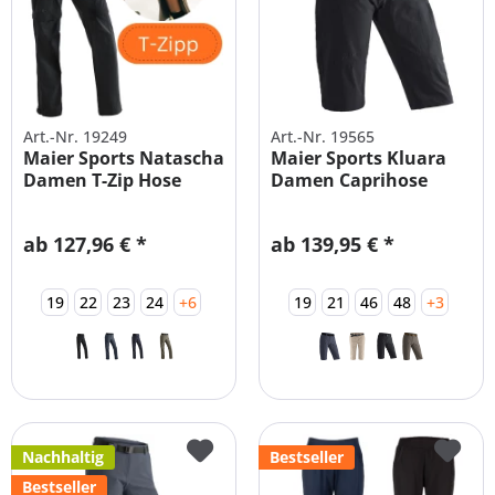
Art.-Nr. 19249
Art.-Nr. 19565
Maier Sports Natascha
Maier Sports Kluara
Damen T-Zip Hose
Damen Caprihose
große...
Shorts STRETCH
ab 127,96 € *
ab 139,95 € *
19
22
23
24
+6
19
21
46
48
+3
Nachhaltig
Bestseller
Bestseller