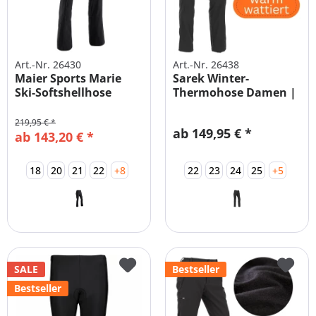
Art.-Nr. 26430
Art.-Nr. 26438
Maier Sports Marie
Sarek Winter-
Ski-Softshellhose
Thermohose Damen |
Übergrößen &...
219,95 € *
ab 149,95 € *
ab 143,20 € *
18
20
21
22
+8
22
23
24
25
+5
SALE
Bestseller
Bestseller