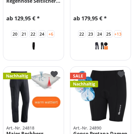
Regenhose Seitlicher...
ab 129,95 € *
ab 179,95 € *
20
21
22
24
+6
22
23
24
25
+13
Nachhaltig
SALE
Nachhaltig
Art.-Nr. 24818
Art.-Nr. 24890
Maier Rechberg
Gonso Pretana Damen