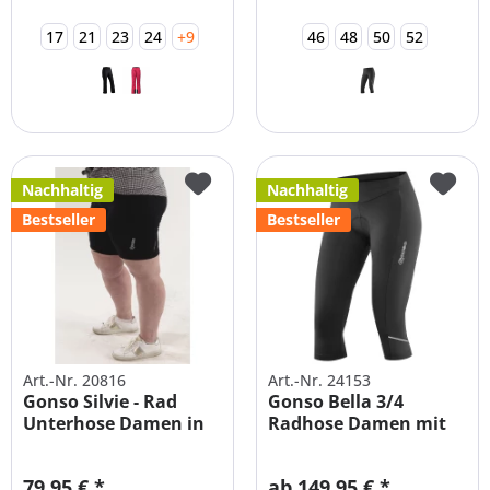
(
1
)
17
21
23
24
+9
46
48
50
52
Nachhaltig
Nachhaltig
Bestseller
Bestseller
Art.-Nr. 20816
Art.-Nr. 24153
Gonso Silvie - Rad
Gonso Bella 3/4
Unterhose Damen in
Radhose Damen mit
Übergröße...
Sitzpolster...
79,95 € *
ab 149,95 € *