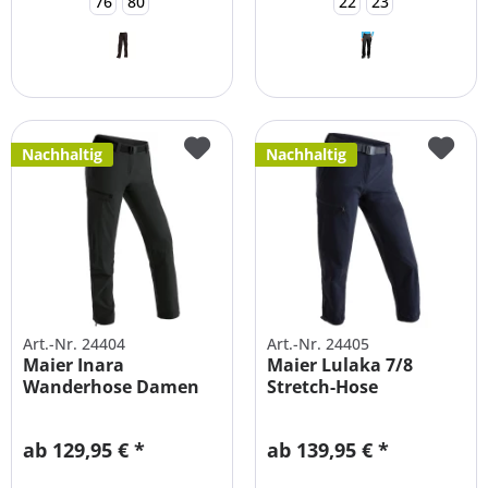
76
80
22
23
Nachhaltig
Nachhaltig
Art.-Nr. 24404
Art.-Nr. 24405
Maier Inara
Maier Lulaka 7/8
Wanderhose Damen
Stretch-Hose
große Größen
ÜBERGRÖßEN
ab 129,95 € *
ab 139,95 € *