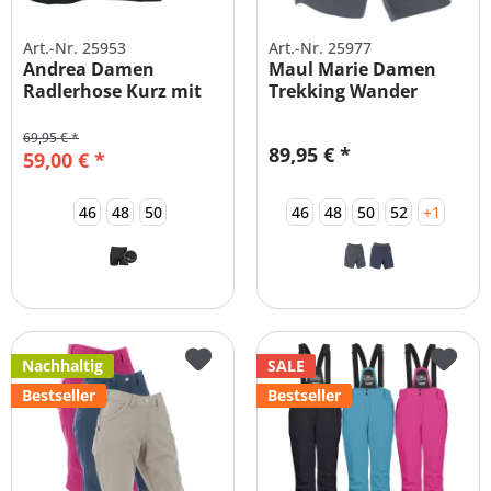
Art.-Nr. 25953
Art.-Nr. 25977
Andrea Damen
Maul Marie Damen
Radlerhose Kurz mit
Trekking Wander
Polster
Shorts...
69,95 € *
89,95 € *
59,00 € *
46
48
50
46
48
50
52
+1
Nachhaltig
SALE
Bestseller
Bestseller