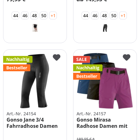
44
46
48
50
+1
44
46
48
50
+1
Nachhaltig
SALE
Bestseller
Nachhaltig
Bestseller
Art.-Nr. 24154
Art.-Nr. 24157
Gonso Jane 3/4
Gonso Mirasa
Fahrradhose Damen
Radhose Damen mit
mit...
Innenhose
189,95 € *