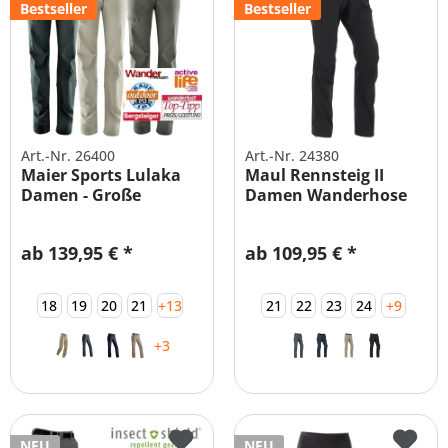
Bestseller
Bestseller
Art.-Nr. 26400
Art.-Nr. 24380
Maier Sports Lulaka
Maul Rennsteig II
Damen - Große
Damen Wanderhose
Größen -...
ab 139,95 € *
ab 109,95 € *
18
19
20
21
+13
21
22
23
24
+9
+3
NEU
NEU