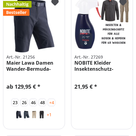
Nachhaltig
Bestseller
Art.-Nr. 21256
Art.-Nr. 27269
Maier Lawa Damen
NOBITE Kleider
Wander-Bermuda-
Insektenschutz-
Hose ELASTISCH
Imprägnierung für...
ab 129,95 € *
21,95 € *
23
26
46
48
+4
+1