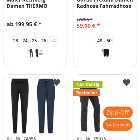
Damen THERMO
Radhose Fahrradhose
Outdoorhose
mit...
69,95 € *
ab 199,95 € *
59,00 € *
23
24
25
26
+4
48
50
Nachhaltig
Bestseller
Art.-Nr. 24958
Art.-Nr. 25015