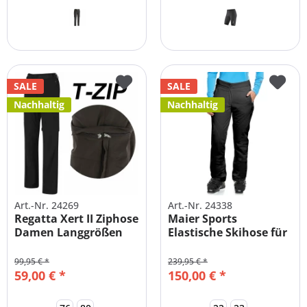
SALE
SALE
Nachhaltig
Nachhaltig
Art.-Nr. 24269
Art.-Nr. 24338
Regatta Xert II Ziphose
Maier Sports
Damen Langgrößen
Elastische Skihose für
Damen...
99,95 € *
239,95 € *
59,00 € *
150,00 € *