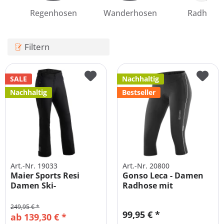
Regenhosen
Wanderhosen
Radhose
Filtern
SALE
Nachhaltig
Nachhaltig
Bestseller
Art.-Nr. 19033
Art.-Nr. 20800
Maier Sports Resi
Gonso Leca - Damen
Damen Ski-
Radhose mit
Funktionshose
Sitzpolster...
große...
249,95 € *
99,95 € *
ab 139,30 € *