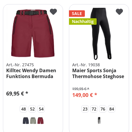
SALE
Nachhaltig
Art.-Nr. 27475
Art.-Nr. 19038
Killtec Wendy Damen
Maier Sports Sonja
Funktions Bermuda
Thermohose Steghose
große Größen
ALLE GRÖßEN
199,95 € *
69,95 € *
149,00 € *
48
52
54
23
72
76
84