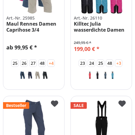
Art.-Nr. 25985
Art.-Nr. 26110
Maul Rennes Damen
Killtec Julia
Caprihose 3/4
wasserdichte Damen
Funktionshose
Skihose Große...
249,95 € *
ab 99,95 € *
199,00 € *
25
26
27
48
+4
23
24
25
48
+3
Bestseller
SALE