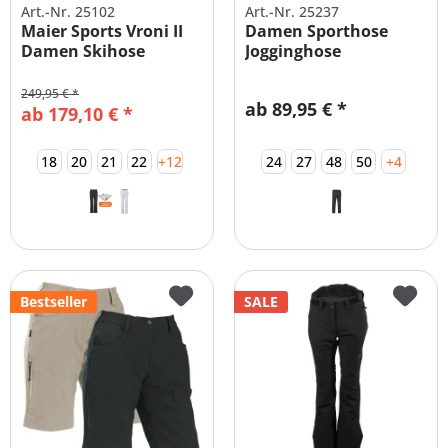
Art.-Nr. 25102
Art.-Nr. 25237
Maier Sports Vroni II
Damen Sporthose
Damen Skihose
Jogginghose
Damen -...
Übergrößen...
249,95 € *
ab 89,95 € *
ab 179,10 € *
18
20
21
22
+12
24
27
48
50
+4
Bestseller
SALE