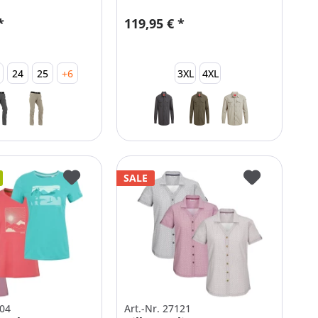
*
119,95 € *
24
25
+6
3XL
4XL
SALE
104
Art.-Nr. 27121