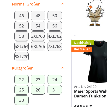
Normal Größen
46
48
50
52
54
56
58
3XL/60
4XL/62
Nachhaltig
5XL/64
6XL/66
7XL/68
Bestseller
8XL/70
Kurzgrößen
22
23
24
Art.-Nr. 24120
25
26
31
Maier Sports Wal
Damen Funktions
33
49,95 € *