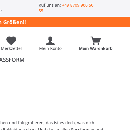
-
Ruf uns an:
+49 8709 900 50
e
55
 Größen!!
Merkzettel
Mein Konto
Mein Warenkorb
ASSFORM
hen und fotografieren, das ist es doch, was dich
ge Bekleidung dazu. Und das in allen Passformen und