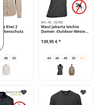
826
Art.-Nr. 26785
rs Kiwi 2
Maul Jakarta leichte
ückenschutz
Damen -Outdoor-Weste...
139,95 € *
48
50
44
46
48
50
+1