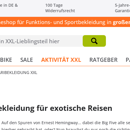
e in DE &
100 Tage
5-Jahre
Widerrufsrecht
Garanti
neshop für Funktions- und Sportbekleidung in
großen
BIKE
SALE
AKTIVITÄT XXL
RATGEBER
P
ARIBEKLEIDUNG XXL
ekleidung für exotische Reisen
Auf den Spuren von Ernest Hemingway... dabei die Big Five alle se
hierher gebracht hat, oder? Nun brauchst du nur noch die richti