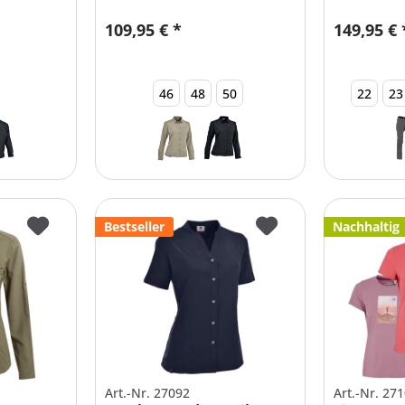
mit...
109,95 € *
149,95 € 
46
48
50
22
23
Bestseller
Nachhaltig
Art.-Nr. 27092
Art.-Nr. 27