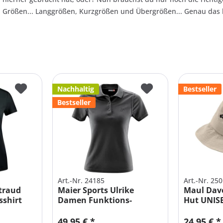
Größen... Langgrößen, Kurzgrößen und Übergrößen... Genau das
Nachhaltig
Bestseller
Bestseller
Art.-Nr. 24185
Art.-Nr. 25
traud
Maier Sports Ulrike
Maul Dave
shirt
Damen Funktions-
Hut UNIS
Poloshirt
49,95 € *
24,95 € *