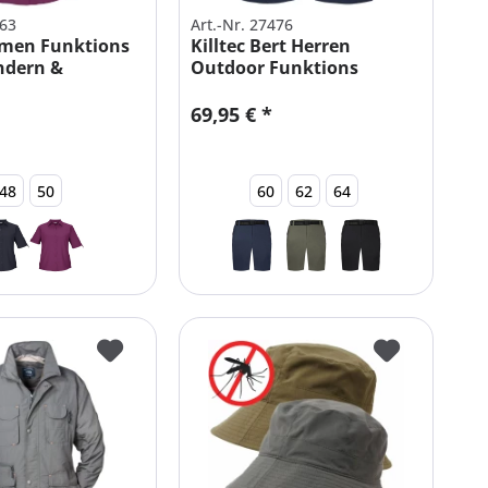
563
Art.-Nr. 27476
amen Funktions
Killtec Bert Herren
ndern &
Outdoor Funktions
n
Bermuda
69,95 € *
48
50
60
62
64