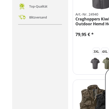
Top-Qualität
Art.-Nr. 24940
Blitzversand
Craghoppers Kiw
Outdoor Hemd H
Kurzarm
79,95 € *
3XL
4XL