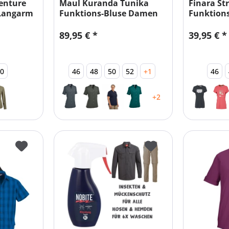
enture
Maul Kuranda Tunika
Finara S
 Langarm
Funktions-Bluse Damen
Funktions
STRETCH
Größen
89,95 € *
39,95 € *
50
46
48
50
52
+1
46
+2