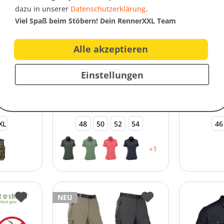
dazu in unserer
Datenschutzerklärung
.
Viel Spaß beim Stöbern! Dein RennerXXL Team
Art.-Nr. 26749
Art.-Nr. 26
Alle akzeptieren
ste
Maul Damen Vilsa
Craghoppe
en
elastische Wander-Bluse
Damen M
Einstellungen
Bluse...
89,95 € *
79,95 € *
XL
48
50
52
54
46
+1
NEU