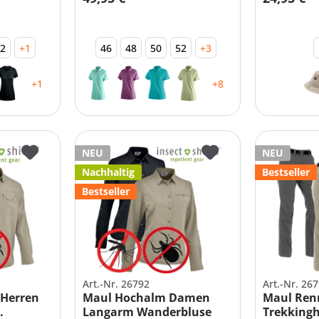
52
+1
46
48
50
52
+3
+1
+8
NEU
NEU
Nachhaltig
Bestseller
Bestseller
Art.-Nr. 26792
Art.-Nr. 26
 Herren
Maul Hochalm Damen
Maul Ren
.
Langarm Wanderbluse
Trekkingh