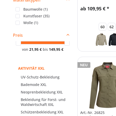
Materialtypen
ab 109,95 € *
Baumwolle
(
1
)
Kunstfaser
(
35
)
Wolle
(
1
)
60
62
Preis
von
21,95 €
bis
149,95 €
NEU
AKTIVITÄT XXL
UV-Schutz-Bekleidung
Bademode XXL
Neoprenbekleidung XXL
Bekleidung für Forst- und
Waldwirtschaft XXL
Schützenbekleidung XXL
Art.-Nr. 26825