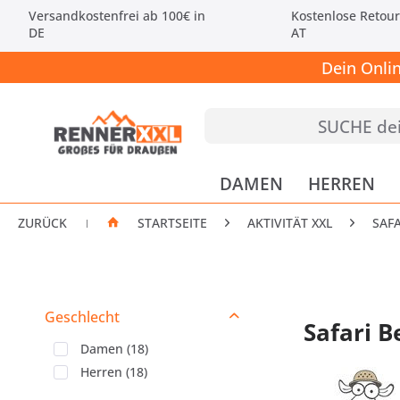
Versandkostenfrei ab 100€ in
Kostenlose Retour
DE
AT
Dein Onli
DAMEN
HERREN
ZURÜCK
STARTSEITE
AKTIVITÄT XXL
SAF
|
Geschlecht
Safari B
Damen
(
18
)
Herren
(
18
)