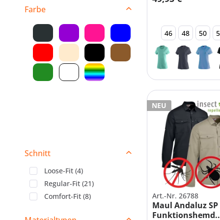
Farbe
46
48
50
NEU
Schnitt
Loose-Fit
(
4
)
Regular-Fit
(
21
)
Art.-Nr. 26788
Comfort-Fit
(
8
)
Maul Andaluz SP
Funktionshemd..