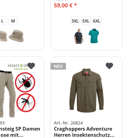
59,00 € *
L
M
3XL
5XL
6XL
NEU
793
Art.-Nr. 26824
nsteig SP Damen
Craghoppers Adventure
ose mit...
Herren Insektenschutz...