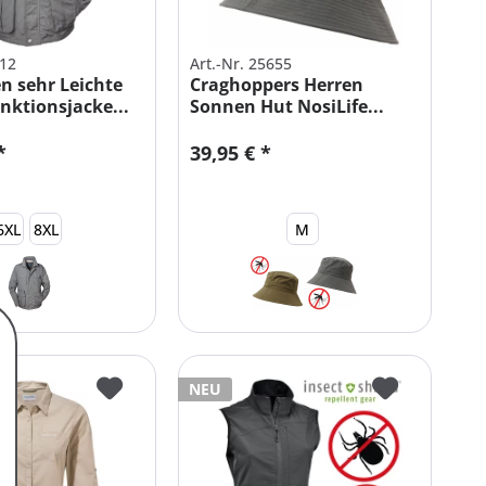
512
Art.-Nr. 25655
en sehr Leichte
Craghoppers Herren
nktionsjacke...
Sonnen Hut NosiLife...
*
39,95 € *
6XL
8XL
M
NEU