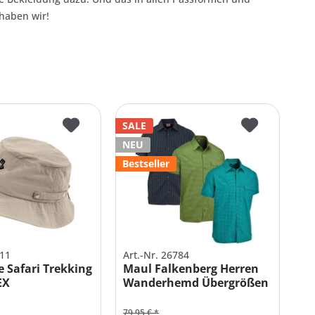
 haben wir!
SALE
NEU
Bestseller
011
Art.-Nr. 26784
 Safari Trekking
Maul Falkenberg Herren
EX
Wanderhemd Übergrößen
79,95 € *