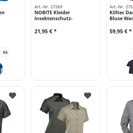
Art.-Nr. 27269
Art.-Nr. 27
en
NOBITE Kleider
Killtec D
Insektenschutz-
Bluse Wa
ETCH
Imprägnierung für...
Radfahre
21,95 € *
59,95 € *
66