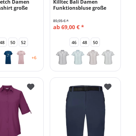
tretch Damen
Killtec Bali Damen
shirt große
Funktionsbluse große
Größen
89,95 € *
ab 69,00 € *
48
50
52
46
48
50
+6