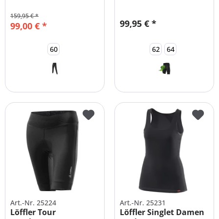
Sport...
mit Sitzpolster...
159,95 € *
99,95 € *
99,00 € *
60
62
64
(
1
)
Art.-Nr. 25224
Art.-Nr. 25231
Löffler Tour
Löffler Singlet Damen