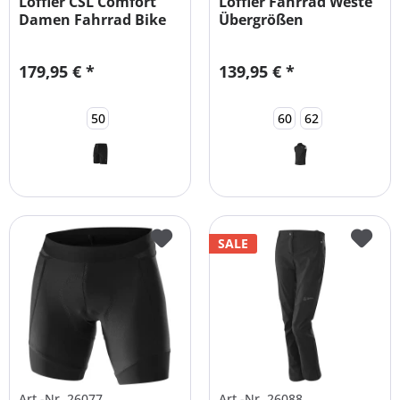
Löffler CSL Comfort
Löffler Fahrrad Weste
Damen Fahrrad Bike
Übergrößen
Short...
179,95 € *
139,95 € *
50
60
62
SALE
Art.-Nr. 26077
Art.-Nr. 26088