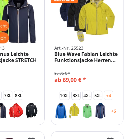
513
Art.-Nr. 25523
nus Leichte
Blue Wave Fabian Leichte
sjacke STRETCH
Funktionsjacke Herren...
89,95 € *
ab 69,00 € *
L
7XL
8XL
10XL
3XL
4XL
5XL
+4
+6