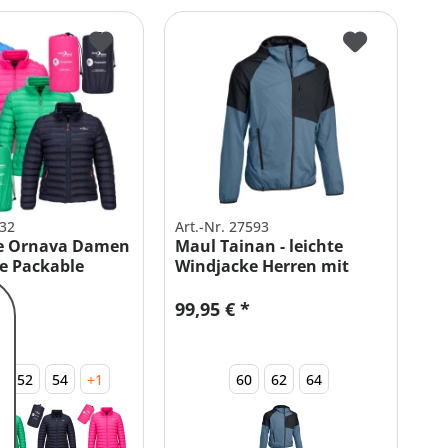
432
Art.-Nr. 27593
e Ornava Damen
Maul Tainan - leichte
e Packable
Windjacke Herren mit
Kapuze
99,95 € *
52
54
+1
60
62
64