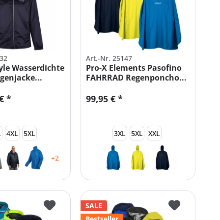
132
Art.-Nr. 25147
yle Wasserdichte
Pro-X Elements Pasofino
genjacke...
FAHRRAD Regenponcho...
€ *
99,95 € *
L
4XL
5XL
3XL
5XL
XXL
+2
SALE
Bestseller