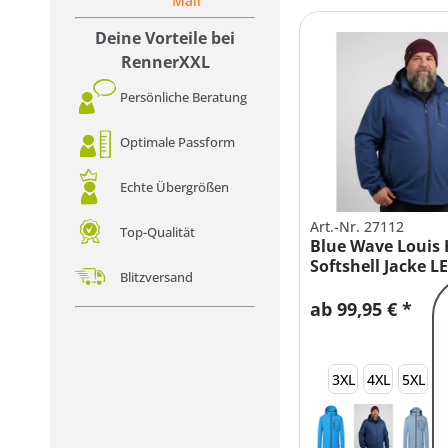
Mail
Deine Vorteile bei
RennerXXL
Persönliche Beratung
Optimale Passform
Echte Übergrößen
Art.-Nr. 27112
Top-Qualität
Blue Wave Louis 
Softshell Jacke L
Blitzversand
ab 99,95 € *
3XL
4XL
5XL
6