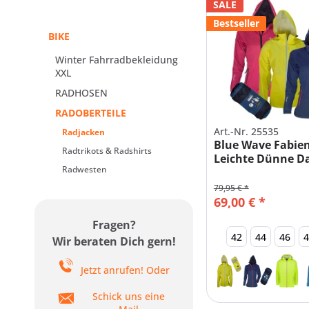
SALE
Bestseller
BIKE
Winter Fahrradbekleidung
XXL
RADHOSEN
RADOBERTEILE
Art.-Nr. 25535
Radjacken
Blue Wave Fabie
Radtrikots & Radshirts
Leichte Dünne 
Radwesten
Regenjacke
79,95 € *
69,00 € *
Fragen?
42
44
46
Wir beraten Dich gern!
Jetzt anrufen! Oder
Schick uns eine