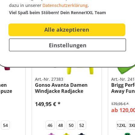
dazu in unserer
Datenschutzerklärung
.
Viel Spaß beim Stöbern! Dein RennerXXL Team
Nachhaltig
SALE
Alle akzeptieren
Einstellungen
Art.-Nr. 27383
Art.-Nr. 24
men
Gonso Avanta Damen
Brigg Perf
apuze
Windjacke Radjacke
Away Fun
149,95 € *
179,95 € *
ab 120,00
54
46
48
50
52
12XL
3X