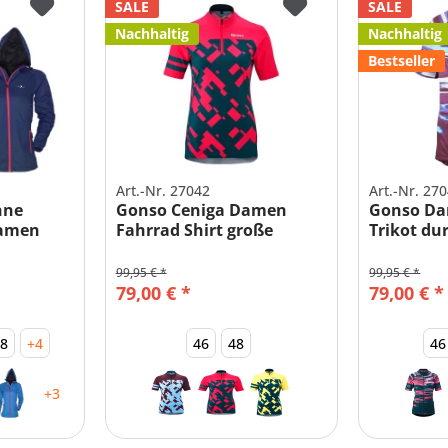
SALE
SALE
Nachhaltig
Nachhaltig
Bestseller
Art.-Nr. 27042
Art.-Nr. 27
nne
Gonso Ceniga Damen
Gonso Da
Damen
Fahrrad Shirt große
Trikot du
Größen
99,95 € *
99,95 € *
79,00 € *
79,00 € *
48
+4
46
48
46
+3