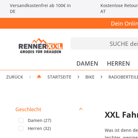
Versandkostenfrei ab 100€ in
Kostenlose Retour
DE
AT
Dein Onli
DAMEN
HERREN
ZURÜCK
STARTSEITE
BIKE
RADOBERTEIL
|
Geschlecht
XXL Fah
Damen
(
27
)
Herren
(
32
)
Was ist denn de
leichter, wenig