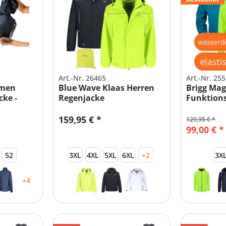
Art.-Nr. 26465
Art.-Nr. 25
amen
Blue Wave Klaas Herren
Brigg Mag
ke -
Regenjacke
Funktion
Funktionsjacke
159,95 € *
129,95 € *
99,00 € *
52
3XL
4XL
5XL
6XL
+2
3X
+4