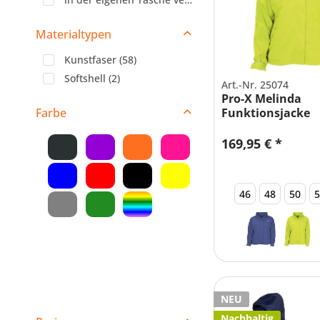
Materialtypen
Kunstfaser
(
58
)
Softshell
(
2
)
Art.-Nr. 25074
Pro-X Melinda
Farbe
Funktionsjacke
Fahrradjacke D
169,95 € *
46
48
50
NEU
Nachhaltig