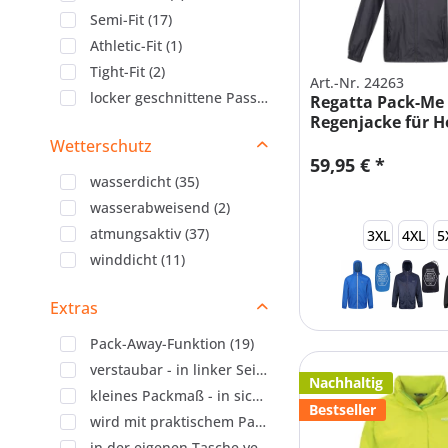
Semi-Fit
(
17
)
Athletic-Fit
(
1
)
Tight-Fit
(
2
)
Art.-Nr. 24263
locker geschnittene Passform
(
1
)
Regatta Pack-Me
Regenjacke für H
Wetterschutz
59,95 € *
wasserdicht
(
35
)
wasserabweisend
(
2
)
atmungsaktiv
(
37
)
3XL
4XL
5
winddicht
(
11
)
Extras
Pack-Away-Funktion
(
19
)
verstaubar - in linker Seitentasche
(
1
)
Nachhaltig
kleines Packmaß - in sich selbst verpackbar
(
1
)
Bestseller
wird mit praktischem Packbeutel ausgeliefert
(
1
)
in der eigenen Tasche verpackbar
(
1
)