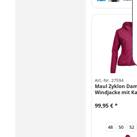
Art.-Nr. 27594
Maul Zyklon Da
Windjacke mit K
große...
99,95 € *
48
50
52