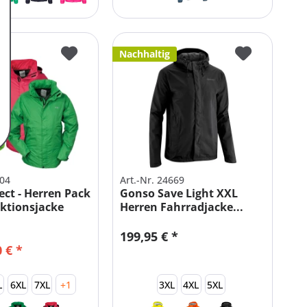
Nachhaltig
104
Art.-Nr. 24669
ect - Herren Pack
Gonso Save Light XXL
ktionsjacke
Herren Fahrradjacke...
199,95 € *
 € *
L
6XL
7XL
+1
3XL
4XL
5XL