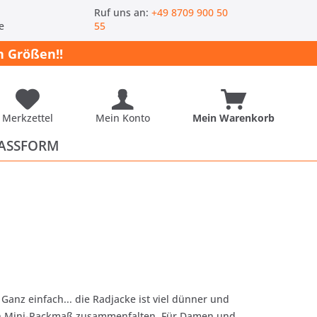
-
Ruf uns an:
+49 8709 900 50
e
55
 Größen!!
Merkzettel
Mein Konto
Mein Warenkorb
ASSFORM
anz einfach... die Radjacke ist viel dünner und
 ein Mini-Packmaß zusammenfalten. Für Damen und