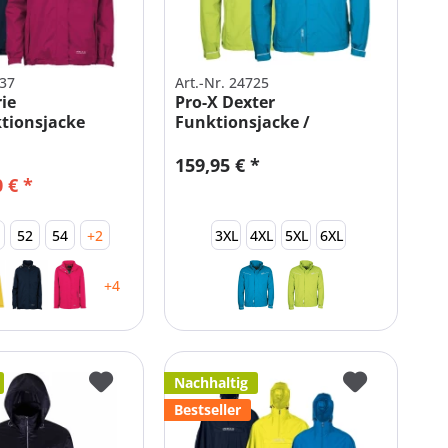
537
Art.-Nr. 24725
rie
Pro-X Dexter
tionsjacke
Funktionsjacke /
Fahrradjacke Herren
159,95 € *
 € *
52
54
+2
3XL
4XL
5XL
6XL
+4
Nachhaltig
Bestseller