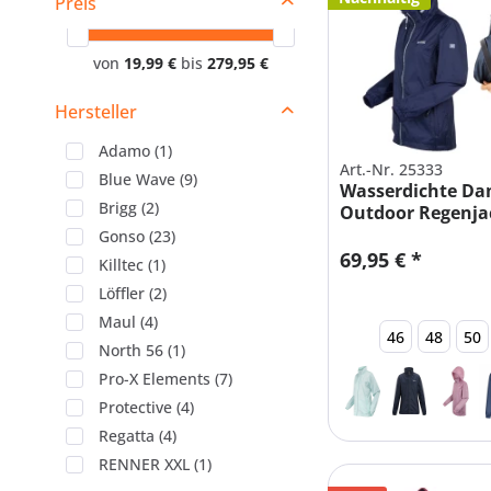
Preis
von
19,99 €
bis
279,95 €
Hersteller
Adamo
(
1
)
Art.-Nr. 25333
Blue Wave
(
9
)
Wasserdichte D
Brigg
(
2
)
Outdoor Regenjac
Alle...
Gonso
(
23
)
69,95 € *
Killtec
(
1
)
Löffler
(
2
)
Maul
(
4
)
46
48
50
North 56
(
1
)
Pro-X Elements
(
7
)
Protective
(
4
)
Regatta
(
4
)
RENNER XXL
(
1
)