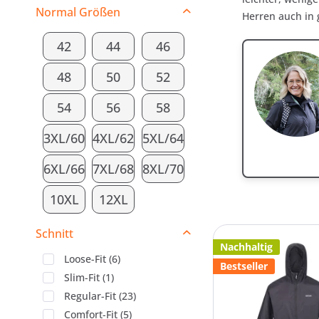
Normal Größen
Herren auch in 
42
44
46
48
50
52
54
56
58
3XL/60
4XL/62
5XL/64
6XL/66
7XL/68
8XL/70
10XL
12XL
Schnitt
Nachhaltig
Loose-Fit
(
6
)
Bestseller
Slim-Fit
(
1
)
Regular-Fit
(
23
)
Comfort-Fit
(
5
)