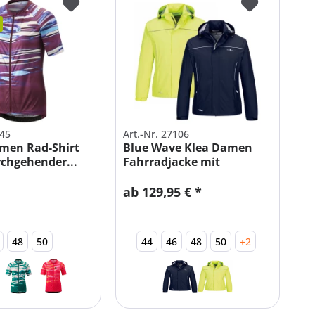
045
Art.-Nr. 27106
men Rad-Shirt
Blue Wave Klea Damen
rchgehender...
Fahrradjacke mit
Reflektoren
ab 129,95 € *
48
50
44
46
48
50
+2