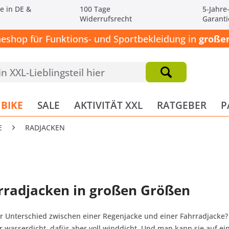
e in DE &
100 Tage
5-Jahre
Widerrufsrecht
Garanti
neshop für Funktions- und Sportbekleidung in
großen
BIKE
SALE
AKTIVITÄT XXL
RATGEBER
P
E
RADJACKEN
rradjacken in großen Größen
r Unterschied zwischen einer Regenjacke und einer Fahrradjacke? G
er wasserdicht, dafür aber voll winddicht. Und man kann sie auf