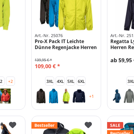
Art.-Nr. 25076
Art.-Nr. 25
Pro-X Pack IT Leichte
Regatta L
Dünne Regenjacke Herren
Herren Re
amen
|...
ab 59,95 
139,95 € *
109,00 € *
52
+2
3XL
4XL
5XL
6XL
3X
+1
Bestseller
SALE
Bestseller