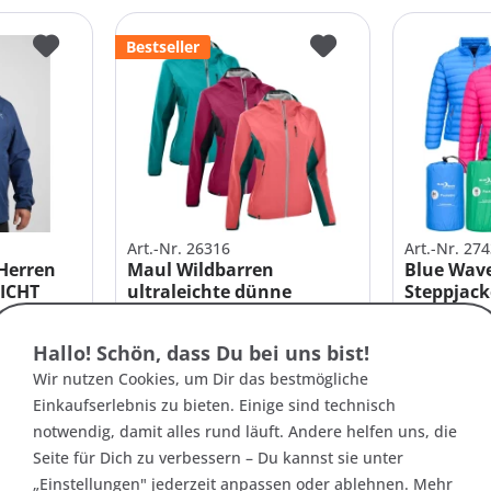
Bestseller
Art.-Nr. 26316
Art.-Nr. 27
Herren
Maul Wildbarren
Blue Wav
EICHT
ultraleichte dünne
Steppjack
Damen...
ab 159,95 € *
79,95 € *
Hallo! Schön, dass Du bei uns bist!
Wir nutzen Cookies, um Dir das bestmögliche
Einkaufserlebnis zu bieten. Einige sind technisch
XL
+3
46
48
50
52
+2
46
50
notwendig, damit alles rund läuft. Andere helfen uns, die
Seite für Dich zu verbessern – Du kannst sie unter
+1
+3
„Einstellungen" jederzeit anpassen oder ablehnen. Mehr