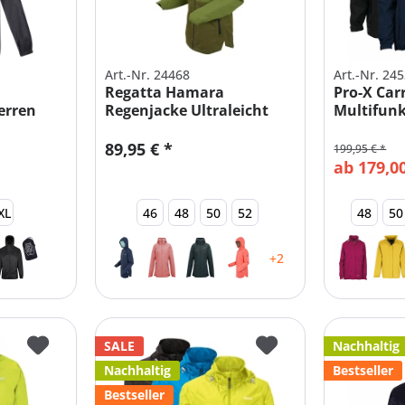
Art.-Nr. 24468
Art.-Nr. 24
Regatta Hamara
Pro-X Car
erren
Regenjacke Ultraleicht
Multifunk
Damen
Damen
89,95 € *
199,95 € *
ab 179,00
XL
46
48
50
52
48
50
+2
SALE
Nachhaltig
Nachhaltig
Bestseller
Bestseller