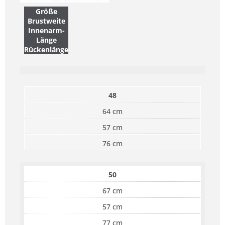
Größe
Brustweite
Innenarm-
Länge
Rückenlänge
48
64 cm
57 cm
76 cm
50
67 cm
57 cm
77 cm