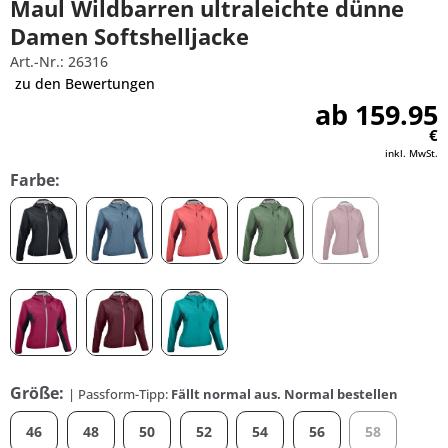
Maul Wildbarren ultraleichte dünne
Damen Softshelljacke
Art.-Nr.: 26316
zu den Bewertungen
ab 159.95
€
inkl. MwSt.
Farbe:
Größe:
| Passform-Tipp:
Fällt normal aus. Normal bestellen
46
48
50
52
54
56
58