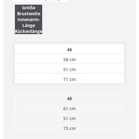
Größe
Brustweite
Innenarm-
Länge
Rückenlänge
46
58 cm
51 cm
71 cm
48
61 cm
51 cm
73 cm