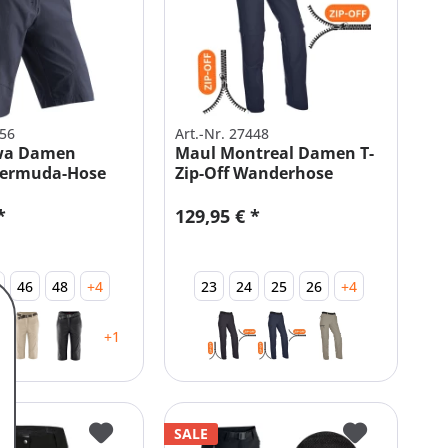
256
Art.-Nr. 27448
wa Damen
Maul Montreal Damen T-
ermuda-Hose
Zip-Off Wanderhose
H
*
129,95 € *
46
48
+4
23
24
25
26
+4
+1
SALE