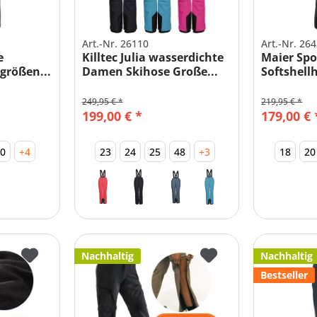
Art.-Nr. 26110
Art.-Nr. 26
e
Killtec Julia wasserdichte
Maier Spo
größen...
Damen Skihose Große...
Softshell
249,95 € *
219,95 € *
199,00 € *
179,00 € 
50
+4
23
24
25
48
+3
18
20
Nachhaltig
Nachhaltig
Bestseller