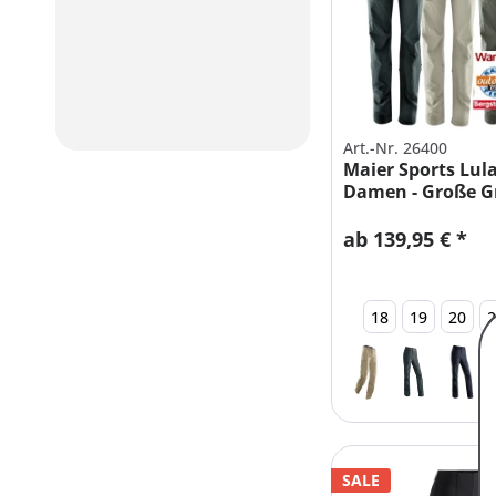
Art.-Nr. 26400
Maier Sports Lul
Damen - Große Gr
ab 139,95 € *
18
19
20
SALE