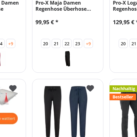
si Damen
Pro-X Maja Damen
Pro-X Lo
se
Regenhose Überhose...
Regenhose
99,95 € *
129,95 € 
24
+9
20
21
22
23
+9
20
21
Nachhaltig
Bestseller