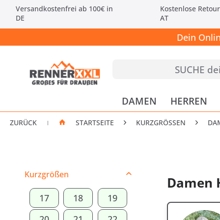
Versandkostenfrei ab 100€ in
Kostenlose Retour
DE
AT
Dein Onli
DAMEN
HERREN
ZURÜCK
STARTSEITE
KURZGRÖSSEN
DA
|
Kurzgrößen
Damen H
17
18
19
20
21
22