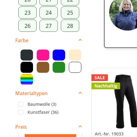
23
24
25
26
27
28
Farbe
SALE
Nachhaltig
Materialtypen
Baumwolle
(
3
)
Kunstfaser
(
36
)
Preis
Art.-Nr. 19033