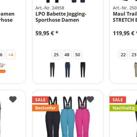
Art.-Nr. 24958
Art.-Nr. 25
 Damen
LPO Babette Jogging-
Maul Tra
rhose
Sporthose Damen
STRETCH 
Off Hose..
59,95 € *
119,95 € 
26
+4
25
48
50
22
23
SALE
SALE
Bestseller
Nachhaltig