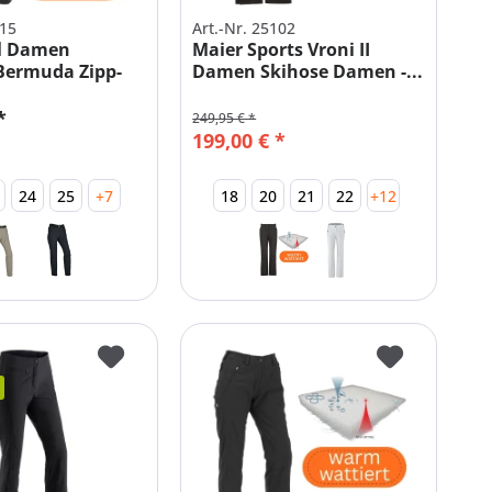
015
Art.-Nr. 25102
il Damen
Maier Sports Vroni II
Bermuda Zipp-
Damen Skihose Damen -...
.
*
249,95 € *
199,00 € *
24
25
+7
18
20
21
22
+12