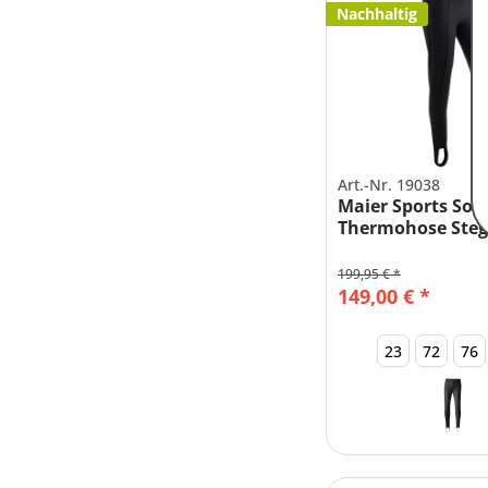
Nachhaltig
Art.-Nr. 19038
Maier Sports Son
Thermohose Ste
ALLE GRÖßEN
199,95 € *
149,00 € *
23
72
76