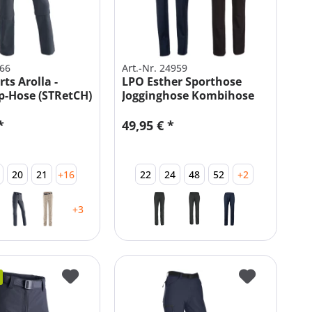
566
Art.-Nr. 24959
ts Arolla -
LPO Esther Sporthose
p-Hose (STRetCH)
Jogginghose Kombihose
|...
*
49,95 € *
20
21
+16
22
24
48
52
+2
+3