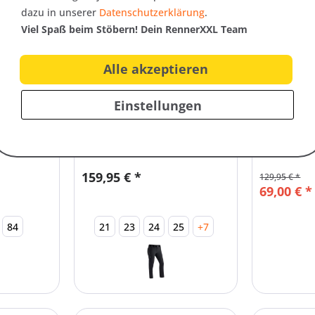
Nachhaltig
dazu in unserer
Datenschutzerklärung
.
Viel Spaß beim Stöbern! Dein RennerXXL Team
Alle akzeptieren
Einstellungen
Art.-Nr. 19252
Art.-Nr. 20
ja
Maier Sports Lana -
Gonso D
ghose
Damen Stretch
Fahrradho
Wanderhose |...
Sitzpolster
159,95 € *
129,95 € *
69,00 € *
84
21
23
24
25
+7