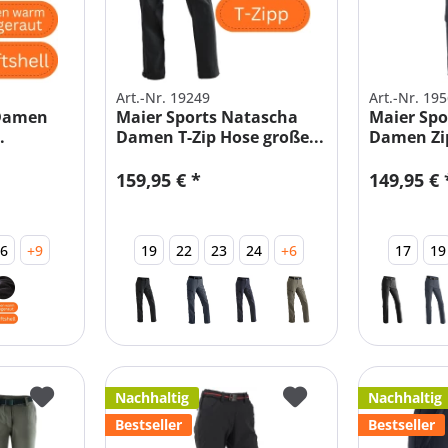
Art.-Nr. 19249
Art.-Nr. 19
 Damen
Maier Sports Natascha
Maier Spor
.
Damen T-Zip Hose große...
Damen Zi
159,95 € *
149,95 € 
26
+9
19
22
23
24
+6
17
19
Nachhaltig
Nachhaltig
Bestseller
Bestseller