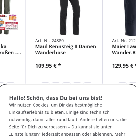
Art.-Nr. 24380
Art.-Nr. 21
aka
Maul Rennsteig II Damen
Maier La
ößen -...
Wanderhose
Wander-B
ELASTISC
109,95 € *
129,95 € 
21
+13
21
22
23
24
+9
23
26
Hallo! Schön, dass Du bei uns bist!
+3
Wir nutzen Cookies, um Dir das bestmögliche
Einkaufserlebnis zu bieten. Einige sind technisch
notwendig, damit alles rund läuft. Andere helfen uns, die
Seite für Dich zu verbessern – Du kannst sie unter
Nachhaltig
SALE
„Einstellungen" jederzeit anpassen oder ablehnen. Mehr