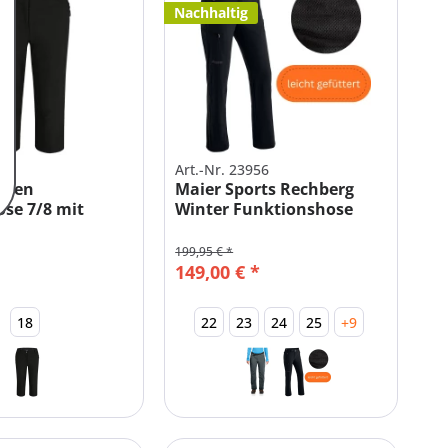
Nachhaltig
085
Art.-Nr. 23956
amen
Maier Sports Rechberg
se 7/8 mit
Winter Funktionshose
...
Damen
199,95 € *
149,00 € *
18
22
23
24
25
+9