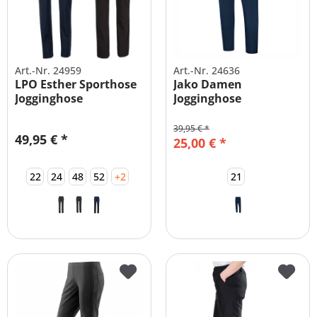
Art.-Nr. 24959
Art.-Nr. 24636
LPO Esther Sporthose
Jako Damen
Jogginghose
Jogginghose
Kombihose |...
Kurzgrößen und
Langgrößen
39,95 € *
49,95 € *
25,00 € *
22
24
48
52
+2
21