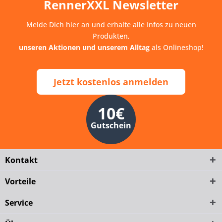
RennerXXL Newsletter
Melde Dich hier an und erhalte alle Infos zu neuen
Produkten,
unseren Aktionen und unserem Alltag
als Onlineshop!
Jetzt kostenlos anmelden
10€
Gutschein
Kontakt
Vorteile
Service