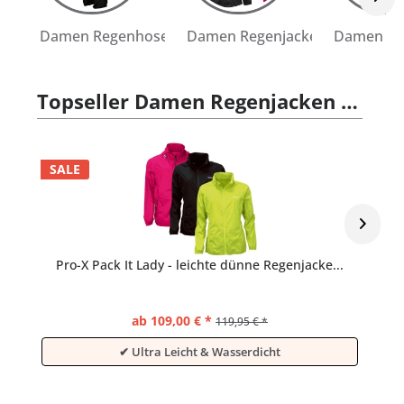
Damen Regenhosen
Damen Regenjacken
Damen Re
Topseller Damen Regenjacken & -mäntel
SALE
S
Pro-X Pack It Lady - leichte dünne Regenjacke...
ab 109,00 € *
119,95 € *
Ultra Leicht & Wasserdicht