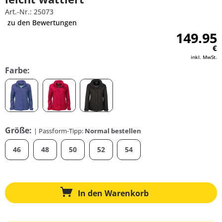
Art.-Nr.: 25073
zu den Bewertungen
149.95
€
inkl. MwSt.
Farbe:
Größe:
| Passform-Tipp:
Normal bestellen
46
48
50
52
54
In den
Warenkorb