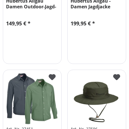
Hubertus Allgäu
Hubertus Allgäu -
Damen Outdoor-Jagd-
Damen Jagdjacke
Hose...
große Größen
149,95 € *
199,95 € *
Art.-Nr. 27451
Art.-Nr. 27596