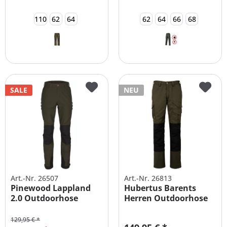
110
62
64
62
64
66
68
SALE
NEU
Art.-Nr. 26507
Art.-Nr. 26813
Pinewood Lappland
Hubertus Barents
2.0 Outdoorhose
Herren Outdoorhose
Übergröße +...
mit Besatz
129,95 € *