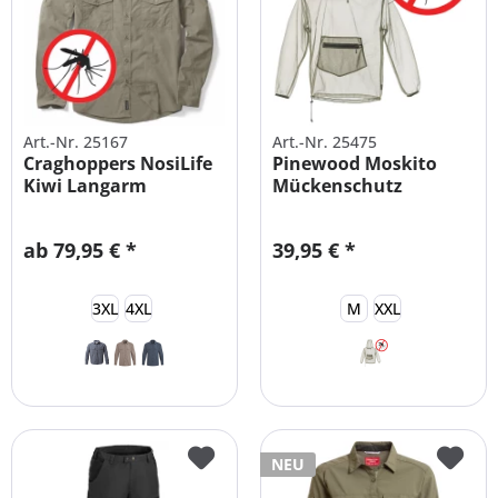
Art.-Nr. 25167
Art.-Nr. 25475
Craghoppers NosiLife
Pinewood Moskito
Kiwi Langarm
Mückenschutz
Mückenschutz...
Überwurf Jacke...
ab 79,95 € *
39,95 € *
3XL
4XL
M
XXL
NEU