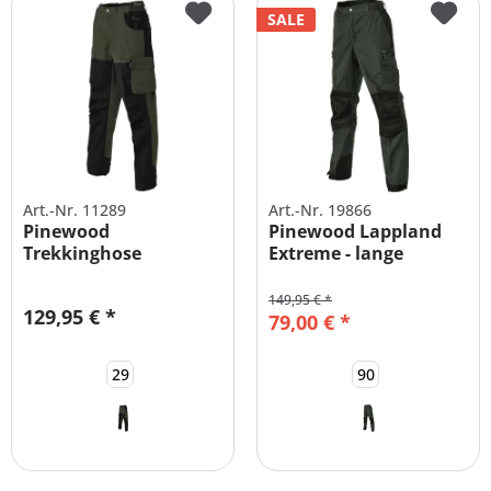
SALE
Art.-Nr. 11289
Art.-Nr. 19866
Pinewood
Pinewood Lappland
Trekkinghose
Extreme - lange
Kilimanjaro
Größen Herren
Kurzgrößen...
149,95 € *
129,95 € *
79,00 € *
29
90