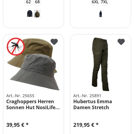
62
68
6XL
7XL
Art.-Nr. 25655
Art.-Nr. 25891
Craghoppers Herren
Hubertus Emma
Sonnen Hut NosiLife...
Damen Stretch
Wanderhose
Outdoorhose
39,95 € *
219,95 € *