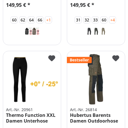
149,95 € *
149,95 € *
60
62
64
66
+1
31
32
33
60
+4
Bestseller
Art.-Nr. 20961
Art.-Nr. 26814
Thermo Function XXL
Hubertus Barents
Damen Unterhose
Damen Outdoorhose
Thermo
mit Besatz