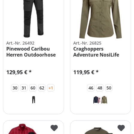
Art.-Nr. 26492
Art.-Nr. 26825
Pinewood Caribou
Craghoppers
Herren Outdoorhose
Adventure NosiLife
Damen Langarm Bluse
129,95 € *
119,95 € *
30
31
60
62
+1
46
48
50