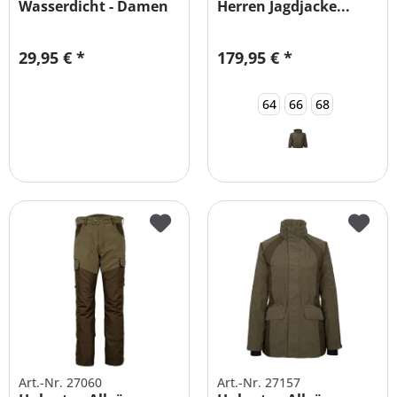
Wasserdicht - Damen
Herren Jagdjacke...
und Herren
29,95 € *
179,95 € *
64
66
68
Art.-Nr. 27060
Art.-Nr. 27157