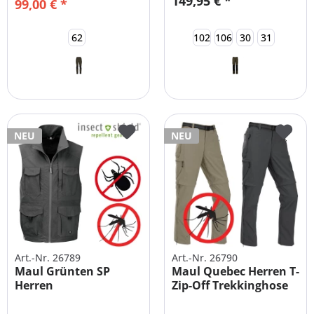
149,95 € *
99,00 € *
62
102
106
30
31
NEU
NEU
Art.-Nr. 26789
Art.-Nr. 26790
Maul Grünten SP
Maul Quebec Herren T-
Herren
Zip-Off Trekkinghose
Funktionsweste...
+...