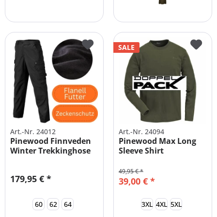
SALE
Art.-Nr. 24012
Art.-Nr. 24094
Pinewood Finnveden
Pinewood Max Long
Winter Trekkinghose
Sleeve Shirt
Herren
Doppelpack
49,95 € *
179,95 € *
39,00 € *
60
62
64
3XL
4XL
5XL