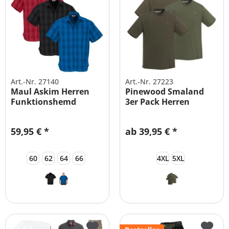
Art.-Nr. 27140
Art.-Nr. 27223
Maul Askim Herren
Pinewood Smaland
Funktionshemd
3er Pack Herren
Übergrößen STRETCH
Outdoor T-Shirt
59,95 € *
ab 39,95 € *
60
62
64
66
4XL
5XL