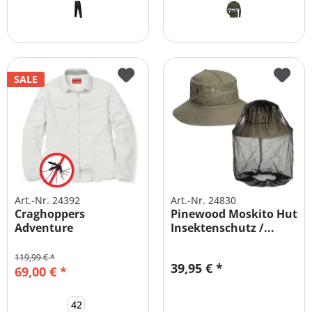
SALE
Art.-Nr. 24392
Art.-Nr. 24830
Craghoppers
Pinewood Moskito Hut
Adventure
Insektenschutz /...
Mückenschutz
Damenbluse
119,99 € *
39,95 € *
69,00 € *
42