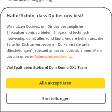
Forsthosen ohne Schnittschutz:
Robuste Arbeitshosen
in großen Größen für leichtere Forstarbeiten, mit
Hallo! Schön, dass Du bei uns bist!
verstärkten Knien und ausreichend Bewegungsfreiheit in
XXL
Wir nutzen Cookies, um Dir das bestmögliche
Einkaufserlebnis zu bieten. Einige sind technisch
Gerhards Tipp:
Bei Schnittschutzhosen in großen Größen
notwendig, damit alles rund läuft. Andere helfen uns, die
ist der Oberschenkelumfang entscheidend – nicht nur
Seite für Dich zu verbessern – Du kannst sie unter
die Bundweite. Viele Käufer orientieren sich an der
„Einstellungen" jederzeit anpassen oder ablehnen. Mehr
Hosengröße, die sie sonst tragen, und bestellen eine
dazu in unserer
Datenschutzerklärung
.
Schnittschutzhose in der gleichen Nummer. Das geht oft
schief: Schnittschutzmaterial hat kaum Eigenelastizität,
Viel Spaß beim Stöbern! Dein RennerXXL Team
also muss der Oberschenkel tatsächlich reinpassen. Im
Zweifel lieber eine Größe mehr wählen – eine etwas zu
Alle akzeptieren
weite Schnittschutzhose schützt noch, eine zu enge nicht
mehr richtig.
Einstellungen
Häufige Fragen zur Forstbekleidung
in Übergrößen