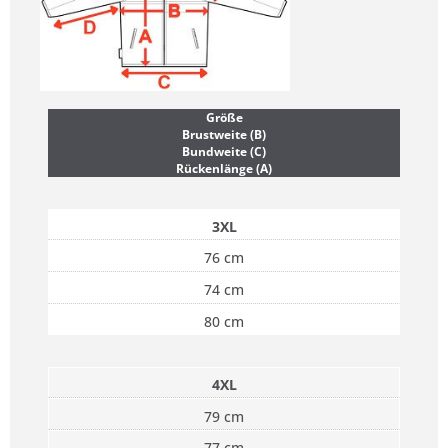
Größe
Brustweite (B)
Bundweite (C)
Rückenlänge (A)
3XL
76 cm
74 cm
80 cm
4XL
79 cm
77 cm