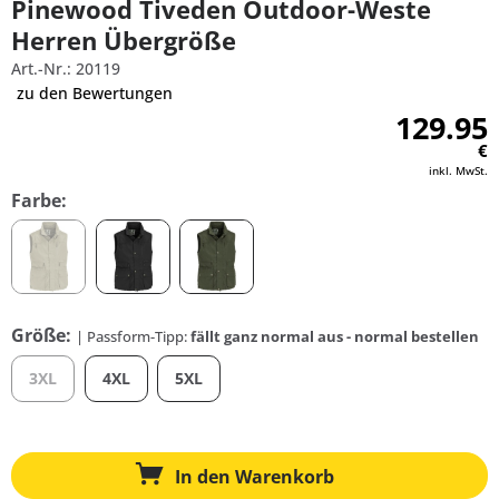
Pinewood Tiveden Outdoor-Weste
Herren Übergröße
Art.-Nr.: 20119
zu den Bewertungen
129.95
€
inkl. MwSt.
Farbe:
Größe:
| Passform-Tipp:
fällt ganz normal aus - normal bestellen
3XL
4XL
5XL
In den
Warenkorb