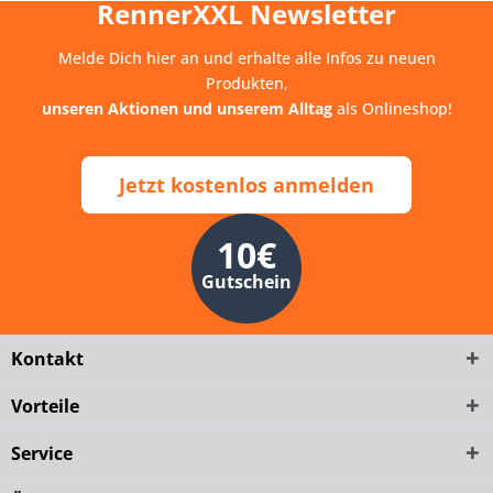
RennerXXL Newsletter
Melde Dich hier an und erhalte alle Infos zu neuen
Produkten,
unseren Aktionen und unserem Alltag
als Onlineshop!
Jetzt kostenlos anmelden
10€
Gutschein
Kontakt
Vorteile
Service