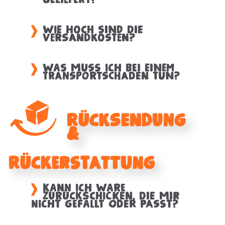
Wie hoch sind die
Versandkosten?
Was muss ich bei einem
Transportschaden tun?
Rücksendung
&
Rückerstattung
Kann ich Ware
zurückschicken, die mir
nicht gefällt oder passt?