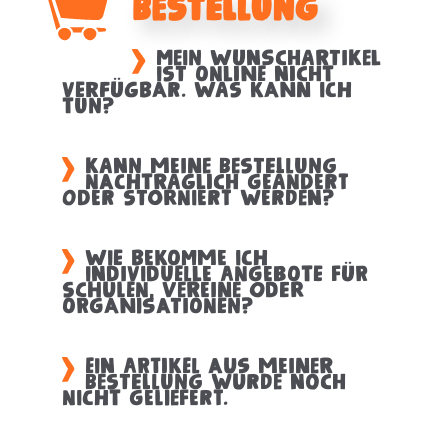
Bestellung
Mein Wunschartikel
ist Online nicht
verfügbar. Was kann ich
tun?
Kann meine Bestellung
nachträglich geändert
oder storniert werden?
Wie bekomme ich
individuelle Angebote für
Schulen, Vereine oder
Organisationen?
Ein Artikel aus meiner
Bestellung wurde noch
nicht geliefert.