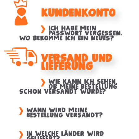
Kundenkonto
Ich habe mein
Passwort vergessen.
Wo bekomme ich ein neues?
Versand und
Lieferung
Wie kann ich sehen,
ob meine Bestellung
schon versandt wurde?
Wann wird meine
Bestellung versandt?
In welche Länder wird
geliefert?