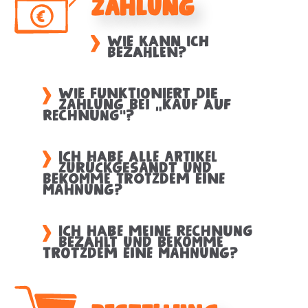
Zahlung
Wie kann ich
bezahlen?
Wie funktioniert die
Zahlung bei „Kauf auf
Rechnung“?
Ich habe alle Artikel
zurückgesandt und
bekomme trotzdem eine
Mahnung?
Ich habe meine Rechnung
bezahlt und bekomme
trotzdem eine Mahnung?