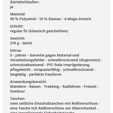
Gürtelschlaufen::
ja
Material:
90 % Polyamid - 10 % Elastan - 4-Wege-Stretch
Schnitt:
regular fit (klassisch geschnitten)
Gewicht:
370 g - leicht
Extras:
5 - Jahres - Garantie gegen Material-und
Verarbeitungsfehler - schnelltrocknend (dryprotect) -
schmutzabweisend - PFC freie Imprägnierung,
pflegeleicht - strapazierfähig - schnelltrocknend -
langlebig - perfekte Passform
Anwendungsbereich:
Wandern - Reisen - Trekking - Radfahren - Freizeit -
Outdoor
Taschen:
zwei seitliche Einschubtaschen mit Reißverschluss -
eine Tasche mit Reißverschluss am Oberschenkel -
eine innenliegende Sicherheitstasche