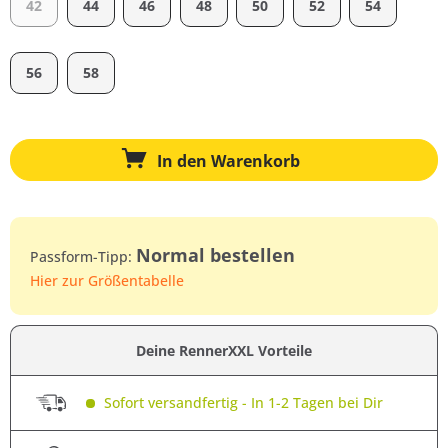
42
44
46
48
50
52
54
56
58
In den
Warenkorb
Normal bestellen
Passform-Tipp:
Hier zur Größentabelle
Deine RennerXXL Vorteile
Sofort versandfertig - In 1-2 Tagen bei Dir