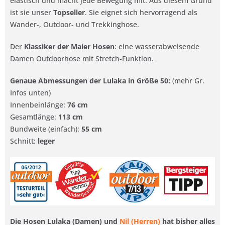
elastisch und macht jede Bewegung mit. Aus diesem Grund
ist sie unser
Topseller
. Sie eignet sich hervorragend als
Wander-, Outdoor- und Trekkinghose.
Der
Klassiker der Maier Hosen
: eine wasserabweisende
Damen Outdoorhose mit Stretch-Funktion.
Genaue Abmessungen der Lulaka in Größe 50:
(mehr Gr.
Infos unten)
Innenbeinlänge:
76 cm
Gesamtlänge:
113 cm
Bundweite (einfach):
55 cm
Schnitt:
leger
Die Hosen Lulaka (Damen) und
Nil (Herren)
hat bisher alles