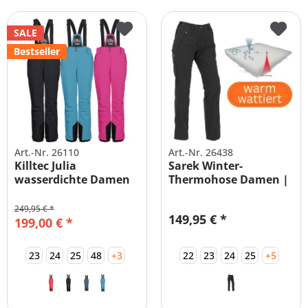
SALE
Bestseller
Art.-Nr. 26110
Art.-Nr. 26438
Killtec Julia
Sarek Winter-
wasserdichte Damen
Thermohose Damen |
Skihose Große...
Übergrößen &...
249,95 € *
149,95 € *
199,00 € *
23
24
25
48
+3
22
23
24
25
+5