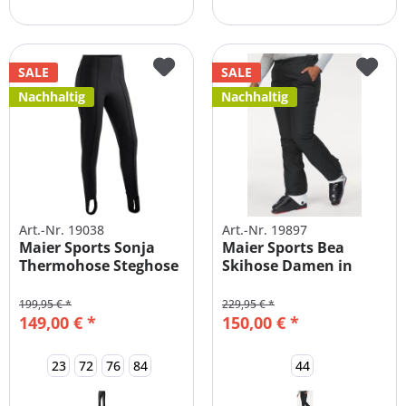
SALE
SALE
Nachhaltig
Nachhaltig
Art.-Nr. 19038
Art.-Nr. 19897
Maier Sports Sonja
Maier Sports Bea
Thermohose Steghose
Skihose Damen in
ALLE GRÖßEN
Übergrößen &...
199,95 € *
229,95 € *
149,00 € *
150,00 € *
23
72
76
84
44