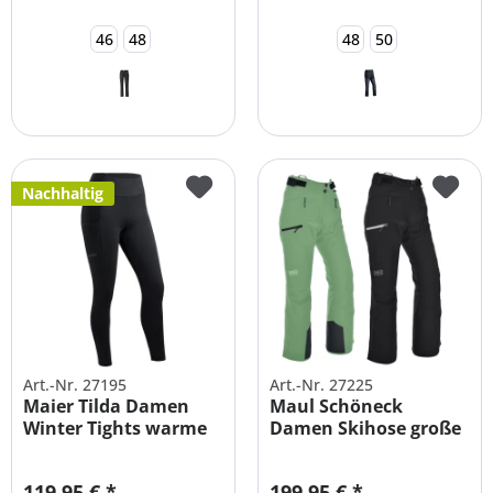
46
48
48
50
Nachhaltig
Art.-Nr. 27195
Art.-Nr. 27225
Maier Tilda Damen
Maul Schöneck
Winter Tights warme
Damen Skihose große
Leggins
Größen
119,95 € *
199,95 € *