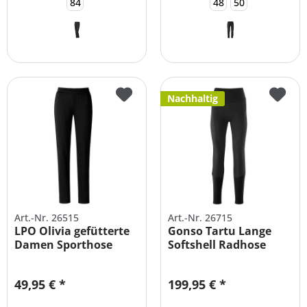
84
48
50
Nachhaltig
Art.-Nr. 26515
Art.-Nr. 26715
LPO Olivia gefütterte
Gonso Tartu Lange
Damen Sporthose
Softshell Radhose
Große Größen
Damen mit...
49,95 € *
199,95 € *