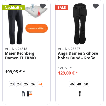
Nachhaltig
SALE
Art.-Nr. 24818
Art.-Nr. 25627
Maier Rechberg
Anga Damen Skihose
Damen THERMO
hoher Bund - Große
Outdoorhose
Größen
179,95 € *
199,95 € *
129,00 € *
23
24
25
26
+4
46
48
50