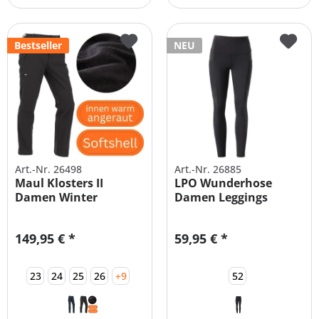
Bestseller
NEU
Art.-Nr. 26498
Art.-Nr. 26885
Maul Klosters II
LPO Wunderhose
Damen Winter
Damen Leggings
Softshell...
grosse Grössen
149,95 € *
59,95 € *
23
24
25
26
+9
52