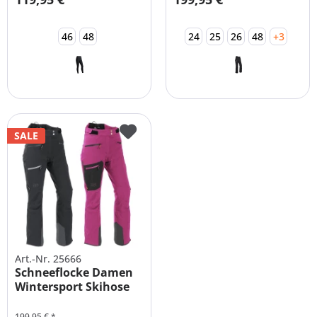
46
48
24
25
26
48
+3
SALE
Art.-Nr. 25666
Schneeflocke Damen
Wintersport Skihose
Große...
199,95 € *