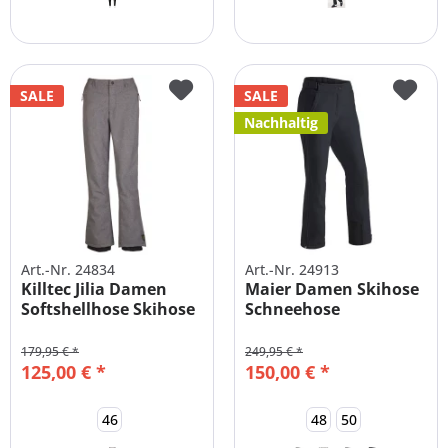
SALE
SALE
Nachhaltig
Art.-Nr. 24834
Art.-Nr. 24913
Killtec Jilia Damen
Maier Damen Skihose
Softshellhose Skihose
Schneehose
-...
Wasserdicht -...
179,95 € *
249,95 € *
125,00 € *
150,00 € *
46
48
50