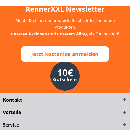
RennerXXL Newsletter
Melde Dich hier an und erhalte alle Infos zu neuen
Produkten,
unseren Aktionen und unserem Alltag
als Onlineshop!
Jetzt kostenlos anmelden
10€
Gutschein
Kontakt
Vorteile
Service