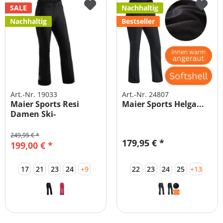
SALE
Nachhaltig
Nachhaltig
Bestseller
Art.-Nr. 19033
Art.-Nr. 24807
Maier Sports Resi
Maier Sports Helga...
Damen Ski-
Funktionshose
große...
249,95 € *
179,95 € *
199,00 € *
17
21
23
24
+9
22
23
24
25
+13