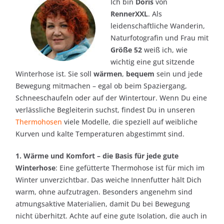
Ich bin
Doris
von
RennerXXL
. Als
leidenschaftliche Wanderin,
Naturfotografin und Frau mit
Größe 52
weiß ich, wie
wichtig eine gut sitzende
Winterhose ist. Sie soll
wärmen
,
bequem
sein und jede
Bewegung mitmachen – egal ob beim Spaziergang,
Schneeschaufeln oder auf der Wintertour. Wenn Du eine
verlässliche Begleiterin suchst, findest Du in unseren
Thermohosen
viele Modelle, die speziell auf weibliche
Kurven und kalte Temperaturen abgestimmt sind.
1. Wärme und Komfort – die Basis für jede gute
Winterhose
: Eine gefütterte Thermohose ist für mich im
Winter unverzichtbar. Das weiche Innenfutter hält Dich
warm, ohne aufzutragen. Besonders angenehm sind
atmungsaktive Materialien, damit Du bei Bewegung
nicht überhitzt. Achte auf eine gute Isolation, die auch in