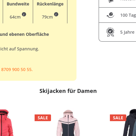
Bundweite
Rückenlänge
i
i
100 Tag
64cm
79cm
5 Jahre
 und ebenen Oberfläche
nicht auf Spannung.
 8709 900 50 55.
Skijacken für Damen
SALE
SALE