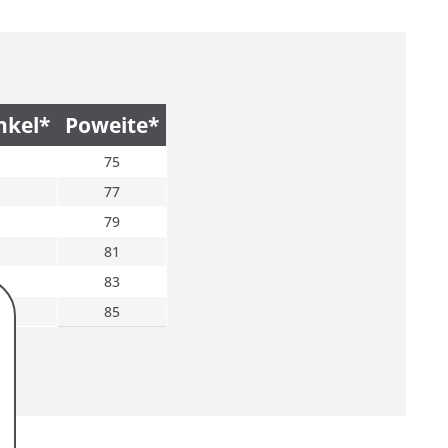
nkel*
Poweite*
75
77
79
81
83
85