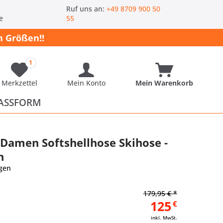
-
Ruf uns an:
+49 8709 900 50
e
55
 Größen!!
1
Merkzettel
Mein Konto
Mein Warenkorb
ASSFORM
ia Damen Softshellhose Skihose -
n
gen
179,95 € *
125
€
inkl. MwSt.