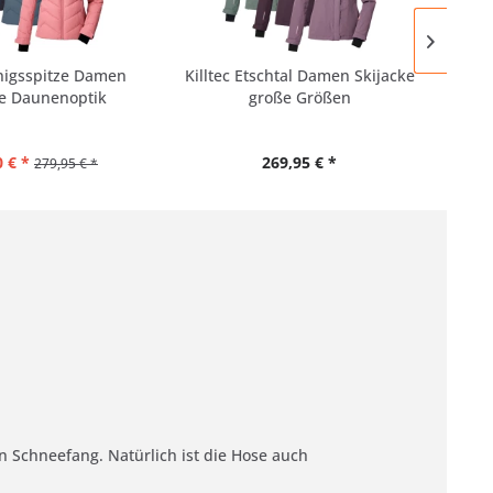
önigsspitze Damen
Killtec Etschtal Damen Skijacke
Kil
ke Daunenoptik
große Größen
 € *
269,95 € *
279,95 € *
en Schneefang. Natürlich ist die Hose auch