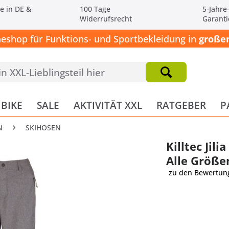
e in DE &
100 Tage
5-Jahre
Widerrufsrecht
Garanti
neshop für Funktions- und Sportbekleidung in
großen
BIKE
SALE
AKTIVITÄT XXL
RATGEBER
P
N
SKIHOSEN
Killtec Jil
Alle Größe
zu den Bewertun