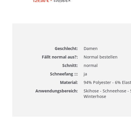
129,00 € *
179,95 € *
Geschlecht:
Damen
Fällt normal aus?:
Normal bestellen
Schnitt:
normal
Schneefang :::
ja
Material:
94% Polyester - 6% Elas
Anwendungsbereich:
Skihose - Schneehose - 
Winterhose