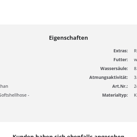
Eigenschaften
Extras:
R
Futter:
w
Wassersäule:
8
Atmungsaktivität:
3
than
Art.Nr.:
2
Softshellhose -
Materialtyp:
K
Kunden haben sich ebenfalls angesehen