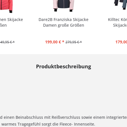
men Skijacke
Dare2B Franziska Skijacke
Killtec K
ßen
Damen große Größen
Skijac
199,00 € *
179,00
49,95 € *
279,95 € *
Produktbeschreibung
und einen Beinabschluss mit Reißverschluss sowie einem integriert
armes Tragegefühl sorgt die Fleece- Innenseite.