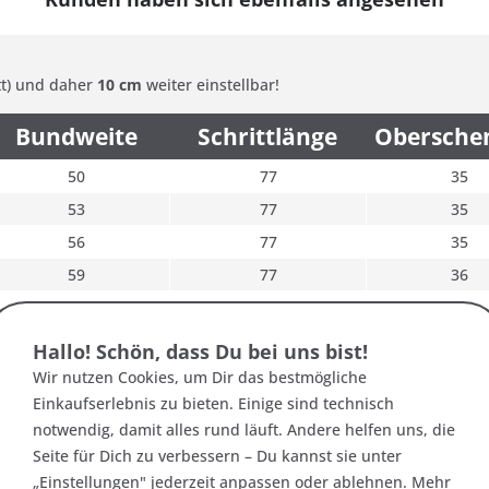
ett) und daher
10 cm
weiter einstellbar!
Bundweite
Schrittlänge
Obersche
50
77
35
53
77
35
56
77
35
59
77
36
62
77
37
65
77
38
Hallo! Schön, dass Du bei uns bist!
Wir nutzen Cookies, um Dir das bestmögliche
Einkaufserlebnis zu bieten. Einige sind technisch
notwendig, damit alles rund läuft. Andere helfen uns, die
Seite für Dich zu verbessern – Du kannst sie unter
„Einstellungen" jederzeit anpassen oder ablehnen. Mehr