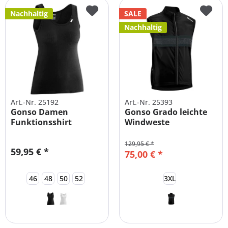
Nachhaltig
SALE
Nachhaltig
Art.-Nr. 25192
Art.-Nr. 25393
Gonso Damen
Gonso Grado leichte
Funktionsshirt
Windweste
Trägershirt
Fahrradweste Herren
Übergrößen
129,95 € *
59,95 € *
75,00 € *
46
48
50
52
3XL