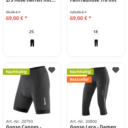
2/3 Hose Herren mit...
Fahrradhose 7/8 mit
Sitzpolster...
99,95 € *
129,95 € *
69,00 € *
69,00 € *
25
18
(
1
)
(
1
)
Nachhaltig
Nachhaltig
Bestseller
Art.-Nr. 20793
Art.-Nr. 20800
Gonso Cannes -
Gonso Leca - Damen