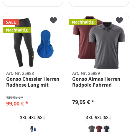
SALE
Nachhaltig
Nachhaltig
Art.-Nr. 25888
Art.-Nr. 25889
Gonso Chessler Herren
Gonso Almas Herren
Radhose Lang mit
Radpolo Fahrrad
Polster
Trikot
129,95 € *
79,95 € *
99,00 € *
3XL
4XL
5XL
4XL
5XL
6XL