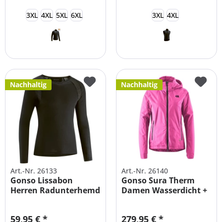
3XL
4XL
5XL
6XL
3XL
4XL
Nachhaltig
Nachhaltig
Art.-Nr. 26133
Art.-Nr. 26140
Gonso Lissabon
Gonso Sura Therm
Herren Radunterhemd
Damen Wasserdicht +
Primaloft...
59,95 € *
279,95 € *