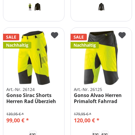
SALE
SALE
Nachhaltig
Nachhaltig
Art.-Nr. 26124
Art.-Nr. 26125
Gonso Sirac Shorts
Gonso Alvao Herren
Herren Rad Überzieh
Primaloft Fahrrad
Hose...
Shorts...
139,95 € *
179,95 € *
99,00 € *
120,00 € *
6XL
5XL
6XL