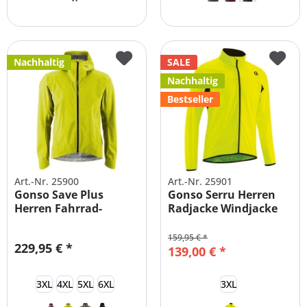
Nachhaltig
SALE
Nachhaltig
Bestseller
Art.-Nr. 25900
Art.-Nr. 25901
Gonso Save Plus
Gonso Serru Herren
Herren Fahrrad-
Radjacke Windjacke
Regenjacke Große...
Übergrößen
159,95 € *
229,95 € *
139,00 € *
3XL
4XL
5XL
6XL
3XL