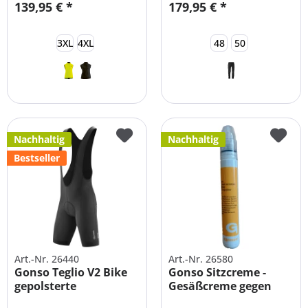
139,95 € *
179,95 € *
3XL
4XL
48
50
Nachhaltig
Nachhaltig
Bestseller
Art.-Nr. 26440
Art.-Nr. 26580
Gonso Teglio V2 Bike
Gonso Sitzcreme -
gepolsterte
Gesäßcreme gegen
Trägerhose für...
Wundscheuern...