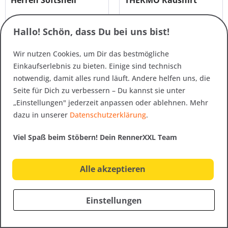
Herren Softshell
THERMO Radshirt
Radhose...
Langarm ELASTISCH
149,95 € *
99,95 € *
Hallo! Schön, dass Du bei uns bist!
Wir nutzen Cookies, um Dir das bestmögliche
4XL
5XL
4XL
5XL
Einkaufserlebnis zu bieten. Einige sind technisch
notwendig, damit alles rund läuft. Andere helfen uns, die
Seite für Dich zu verbessern – Du kannst sie unter
„Einstellungen" jederzeit anpassen oder ablehnen. Mehr
dazu in unserer
Datenschutzerklärung
.
Nachhaltig
Nachhaltig
Viel Spaß beim Stöbern! Dein RennerXXL Team
Alle akzeptieren
Einstellungen
Art.-Nr. 26711
Art.-Nr. 26713
Gonso Cistina Damen
Gonso Peniche Damen