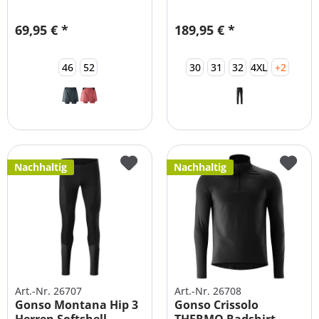
SOFTSHELL Hose...
69,95 € *
189,95 € *
46
52
30
31
32
4XL
+2
Nachhaltig
Nachhaltig
Art.-Nr. 26707
Art.-Nr. 26708
Gonso Montana Hip 3
Gonso Crissolo