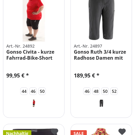
Art.-Nr. 24892
Art.-Nr. 24897
Gonso Civita - kurze
Gonso Ruth 3/4 kurze
Fahrrad-Bike-Short
Radhose Damen mit
Damen...
Polster
99,95 € *
189,95 € *
44
46
50
46
48
50
52
Nachhaltig
SALE