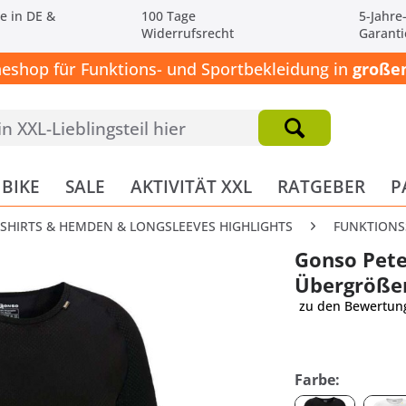
e in DE &
100 Tage
5-Jahre
Widerrufsrecht
Garanti
neshop für Funktions- und Sportbekleidung in
großen
BIKE
SALE
AKTIVITÄT XXL
RATGEBER
P
-SHIRTS & HEMDEN & LONGSLEEVES HIGHLIGHTS
FUNKTIONSS
Gonso Pete
Übergröße
zu den Bewertun
Farbe: