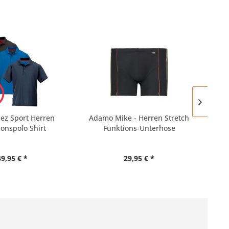
ez Sport Herren
Adamo Mike - Herren Stretch
M
onspolo Shirt
Funktions-Unterhose
Fu
49,95 € *
29,95 € *