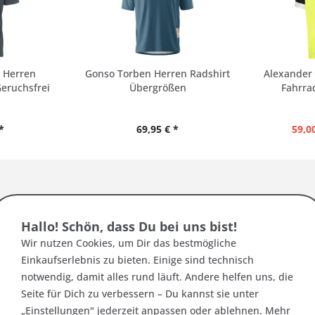
 Herren
Gonso Torben Herren Radshirt
Alexander 
Geruchsfrei
Übergrößen
Fahrrad
*
69,95 € *
59,00
:
Hallo! Schön, dass Du bei uns bist!
Wir nutzen Cookies, um Dir das bestmögliche
 für den
Umfang diese Werte verdoppeln!
Einkaufserlebnis zu bieten. Einige sind technisch
notwendig, damit alles rund läuft. Andere helfen uns, die
nfach, bzw. 36
cm als Umfang
Seite für Dich zu verbessern – Du kannst sie unter
„Einstellungen" jederzeit anpassen oder ablehnen. Mehr