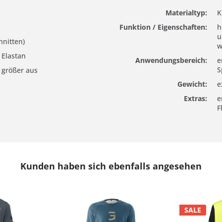
Materialtyp:
K
Funktion / Eigenschaften:
h
u
hnitten)
w
 Elastan
Anwendungsbereich:
e
S
l größer aus
Gewicht:
e
Extras:
e
F
Kunden haben sich ebenfalls angesehen
SALE