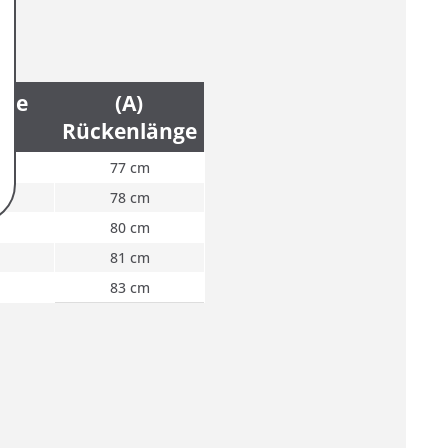
ite
(A)
Rückenlänge
77 cm
78 cm
80 cm
81 cm
83 cm