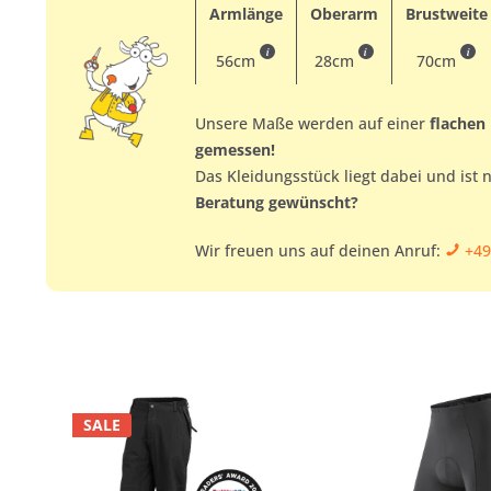
Armlänge
Oberarm
Brustweite
i
i
i
56cm
28cm
70cm
Unsere Maße werden auf einer
flachen
gemessen!
Das Kleidungsstück liegt dabei und ist 
Beratung gewünscht?
Wir freuen uns auf deinen Anruf:
+49
SALE