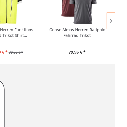
Herren Funktions-
Gonso Almas Herren Radpolo
 Trikot Shirt...
Fahrrad Trikot
Fu
 € *
79,95 € *
79,95 € *