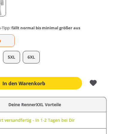
-Tipp:
fällt normal bis minimal größer aus
n
5XL
6XL
In den
Warenkorb
Deine RennerXXL Vorteile
t versandfertig - In 1-2 Tagen bei Dir