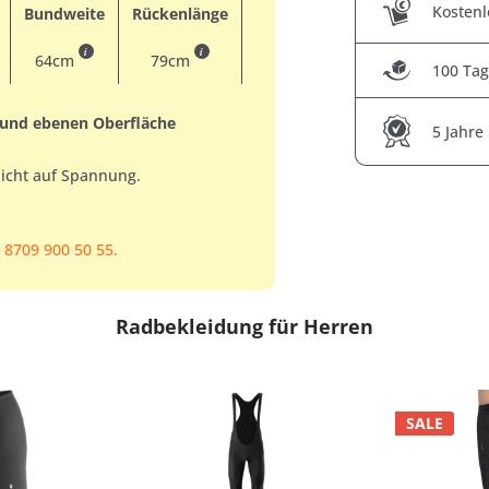
Kostenl
Bundweite
Rückenlänge
i
i
64cm
79cm
100 Tag
 und ebenen Oberfläche
5 Jahre
nicht auf Spannung.
 8709 900 50 55.
Radbekleidung für Herren
SALE