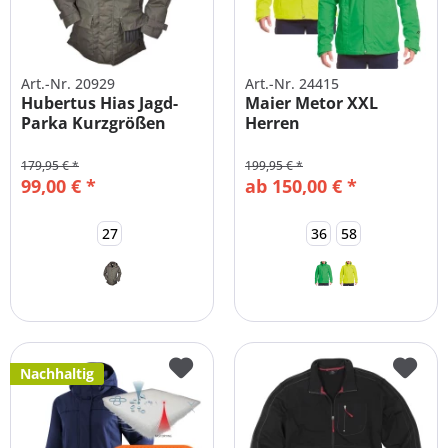
Art.-Nr. 20929
Art.-Nr. 24415
Hubertus Hias Jagd-
Maier Metor XXL
Parka Kurzgrößen
Herren
Funktionsjacke
Übergröße...
179,95 € *
199,95 € *
99,00 € *
ab 150,00 € *
27
36
58
Nachhaltig