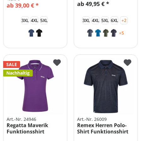
ab 49,95 € *
ab 39,00 € *
3XL
4XL
5XL
3XL
4XL
5XL
6XL
+2
+5
SALE
Nachhaltig
Art.-Nr. 24946
Art.-Nr. 26009
Regatta Maverik
Remex Herren Polo-
Funktionsshirt
Shirt Funktionsshirt
Poloshirt Damen...
Übergrößen