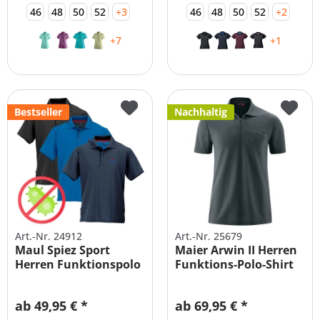
46
48
50
52
+3
46
48
50
52
+2
+7
+1
Bestseller
Nachhaltig
Art.-Nr. 24912
Art.-Nr. 25679
Maul Spiez Sport
Maier Arwin II Herren
Herren Funktionspolo
Funktions-Polo-Shirt
Shirt
mit...
ab 49,95 € *
ab 69,95 € *