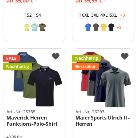
ab 35,00 € *
ab 39,95 € *
52
54
10XL
3XL
4XL
5XL
+3
+3
SALE
Nachhaltig
Nachhaltig
Bestseller
Art.-Nr. 25385
Art.-Nr. 26293
Maverick Herren
Maier Sports Ulrich II -
Funktions-Polo-Shirt
Herren
Große Größen
Funktionspolo...
49,95 € *