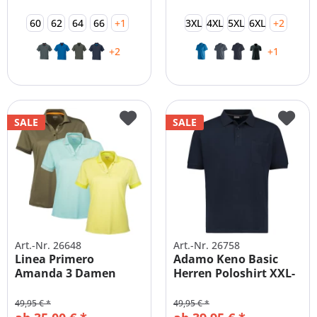
60
62
64
66
+1
3XL
4XL
5XL
6XL
+2
+2
+1
SALE
SALE
Art.-Nr. 26648
Art.-Nr. 26758
Linea Primero
Adamo Keno Basic
Amanda 3 Damen
Herren Poloshirt XXL-
Funktions Polo
10XL
49,95 € *
49,95 € *