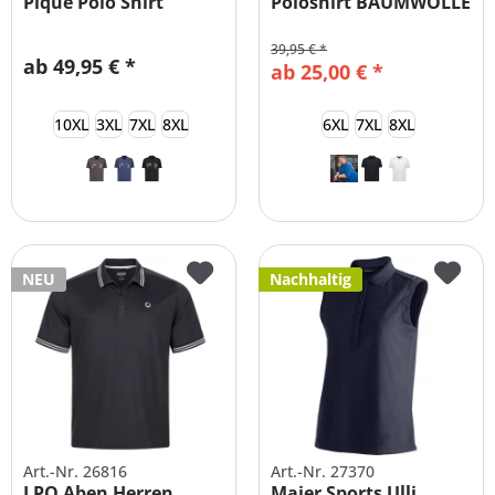
Pique Polo Shirt
Poloshirt BAUMWOLLE
Übergröße
39,95 € *
ab 49,95 € *
ab 25,00 € *
10XL
3XL
7XL
8XL
6XL
7XL
8XL
NEU
Nachhaltig
Art.-Nr. 26816
Art.-Nr. 27370
LPO Aben Herren
Maier Sports Ulli