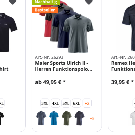
Nachhaltig
Bestseller
Art.-Nr. 26293
Art.-Nr. 26
Maier Sports Ulrich II -
Remex Her
hirt
Herren Funktionspolo...
Funktions
Übergröß
ab 49,95 € *
39,95 € *
XL
3XL
4XL
5XL
6XL
+2
+5