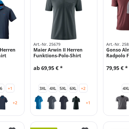
Art.-Nr. 25679
Art.-Nr. 25
 Herren
Maier Arwin II Herren
Gonso Al
irt
Funktions-Polo-Shirt
Radpolo F
mit...
ab 69,95 € *
79,95 € *
66
+1
3XL
4XL
5XL
6XL
+2
4X
+2
+1