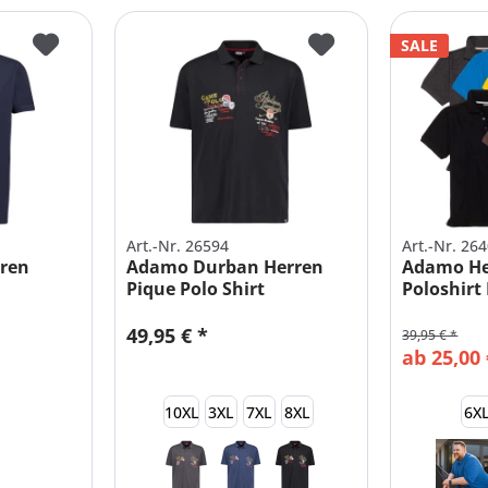
SALE
Art.-Nr. 26594
Art.-Nr. 26
ren
Adamo Durban Herren
Adamo He
Pique Polo Shirt
Poloshir
Übergröße
49,95 € *
39,95 € *
ab 25,00 
10XL
3XL
7XL
8XL
6X