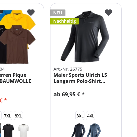
NEU
Nachhaltig
404
Art.-Nr. 26775
rren Pique
Maier Sports Ulrich LS
t BAUMWOLLE
Langarm Polo-Shirt...
ab 69,95 € *
€ *
L
7XL
8XL
3XL
4XL