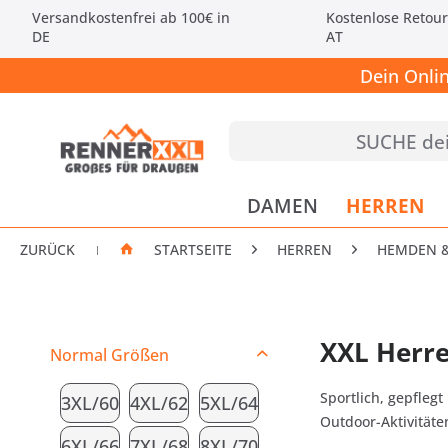
Versandkostenfrei ab 100€ in
Kostenlose Retour
DE
AT
Dein Onli
DAMEN
HERREN
ZURÜCK
STARTSEITE
HERREN
HEMDEN &
|
XXL Herre
Normal Größen
Sportlich, gepfleg
3XL/60
4XL/62
5XL/64
Outdoor-Aktivitäte
6XL/66
7XL/68
8XL/70