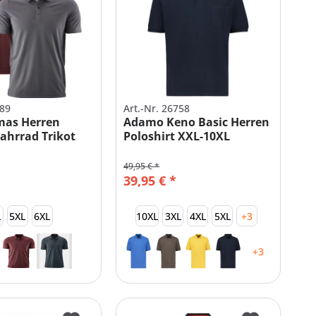
889
Art.-Nr. 26758
mas Herren
Adamo Keno Basic Herren
ahrrad Trikot
Poloshirt XXL-10XL
49,95 € *
39,95 € *
L
5XL
6XL
10XL
3XL
4XL
5XL
+3
+3