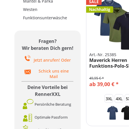
Mäntel & Parka
SALE
Westen
Nachhaltig
Funktionsunterwäsche
Fragen?
Wir beraten Dich gern!
Art.-Nr. 25385
Maverick Herren
Jetzt anrufen! Oder
Funktions-Polo-S
Schick uns eine
Große Größen
Mail
49,95 € *
ab 39,00 € *
Deine Vorteile bei
RennerXXL
3XL
4XL
5
Persönliche Beratung
Optimale Passform