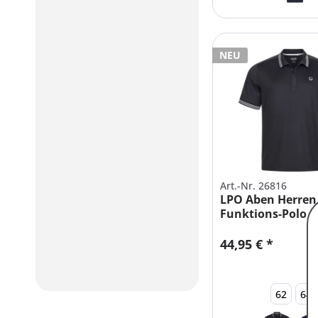
NEU
Art.-Nr. 26816
LPO Aben Herren
Funktions-Polo S
Übergrößen
44,95 € *
62
64