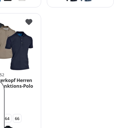
452
erkopf Herren
Funktions-Polo
64
66