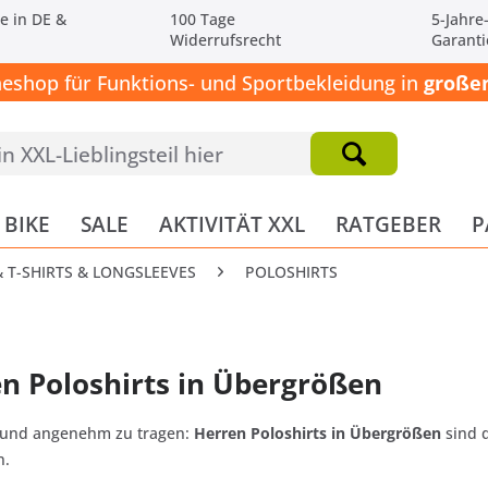
e in DE &
100 Tage
5-Jahre
Widerrufsrecht
Garanti
neshop für Funktions- und Sportbekleidung in
großen
BIKE
SALE
AKTIVITÄT XXL
RATGEBER
P
 T-SHIRTS & LONGSLEEVES
POLOSHIRTS
n Poloshirts in Übergrößen
t und angenehm zu tragen:
Herren Poloshirts in Übergrößen
sind d
n.