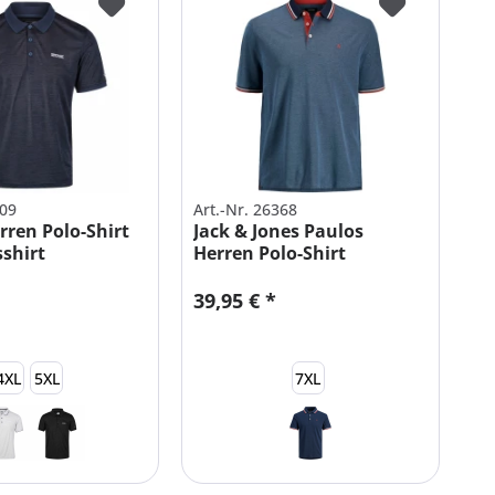
009
Art.-Nr. 26368
ren Polo-Shirt
Jack & Jones Paulos
shirt
Herren Polo-Shirt
en
Baumwolle...
39,95 € *
4XL
5XL
7XL