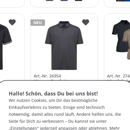
NEU
Art.-Nr. 26954
Art.-Nr. 27
Herren Funktions-
Maul Gaig
hirt
Poloshirt Übergrößen -
Radshirt 
Hallo! Schön, dass Du bei uns bist!
Anti-Smell
49,95 € *
69,95 € *
Wir nutzen Cookies, um Dir das bestmögliche
Einkaufserlebnis zu bieten. Einige sind technisch
notwendig, damit alles rund läuft. Andere helfen uns, die
10XL
12XL
3XL
4XL
+4
62
Seite für Dich zu verbessern – Du kannst sie unter
„Einstellungen" jederzeit anpassen oder ablehnen. Mehr