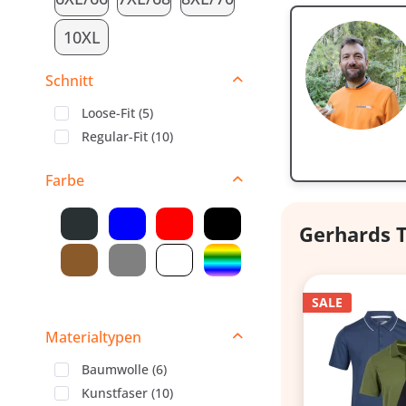
10XL
Schnitt
Loose-Fit
(
5
)
Regular-Fit
(
10
)
Farbe
Gerhards T
SALE
Materialtypen
Baumwolle
(
6
)
Kunstfaser
(
10
)