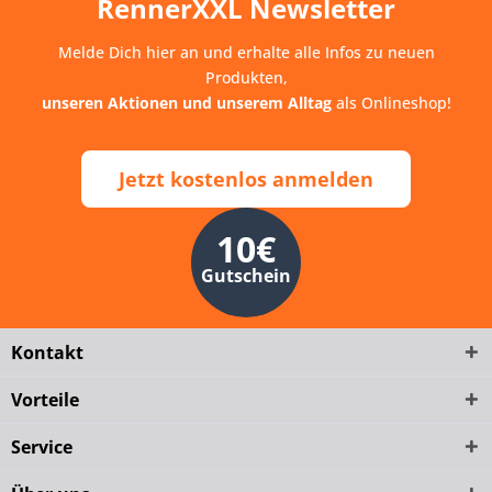
RennerXXL Newsletter
Melde Dich hier an und erhalte alle Infos zu neuen
Produkten,
unseren Aktionen und unserem Alltag
als Onlineshop!
Jetzt kostenlos anmelden
10€
Gutschein
Kontakt
Vorteile
Service