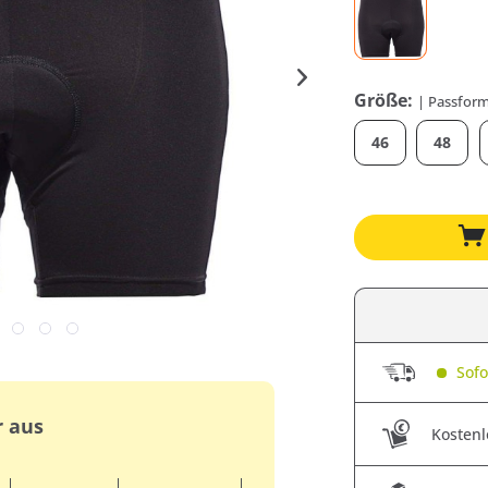
Größe:
| Passform
46
48
Sofor
r aus
Kostenl