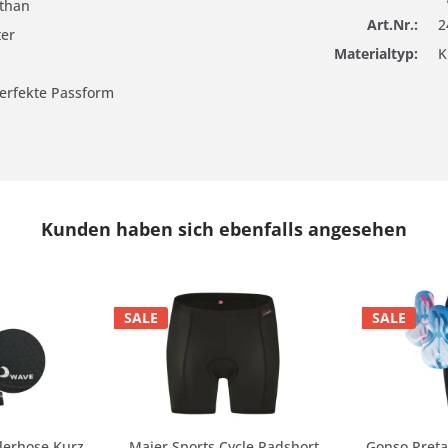
sthan
Art.Nr.:
2
ter
Materialtyp:
K
erfekte Passform
Kunden haben sich ebenfalls angesehen
SALE
SALE
erhose Kurz
Maier Sports Cycle Radshort
Gonso Pret