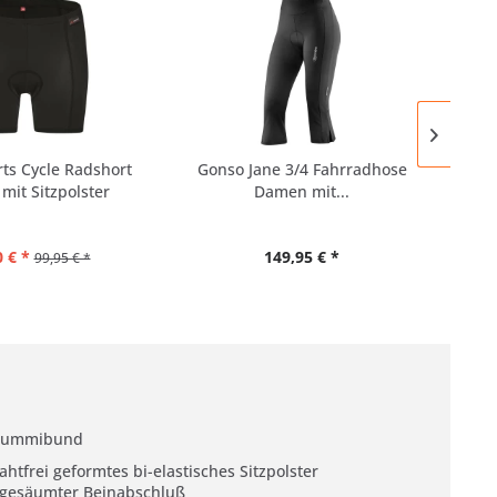
SAL
ts Cycle Radshort
Gonso Jane 3/4 Fahrradhose
Gons
it Sitzpolster
Damen mit...
 € *
149,95 € *
99,95 € *
ummibund
ahtfrei geformtes bi-elastisches Sitzpolster
 gesäumter Beinabschluß