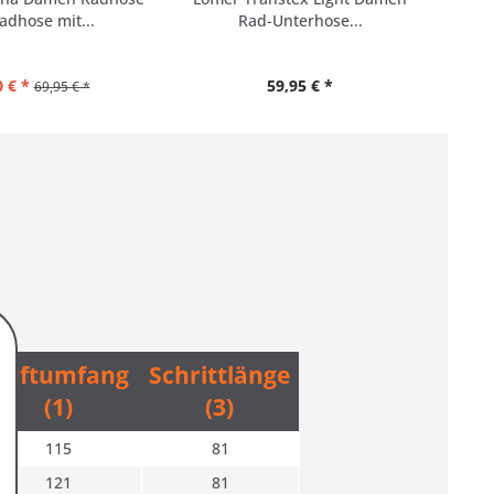
adhose mit...
Rad-Unterhose...
 € *
59,95 € *
69,95 € *
Hüftumfang
Schrittlänge
(1)
(3)
115
81
121
81