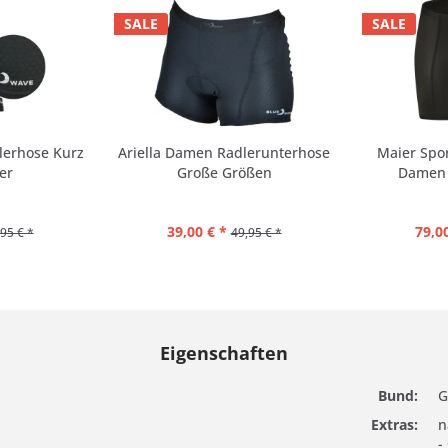
SALE
SALE
erhose Kurz
Ariella Damen Radlerunterhose
Maier Spor
er
Große Größen
Damen m
39,00 € *
79,00
95 € *
49,95 € *
Eigenschaften
Bund:
G
Extras:
n
-