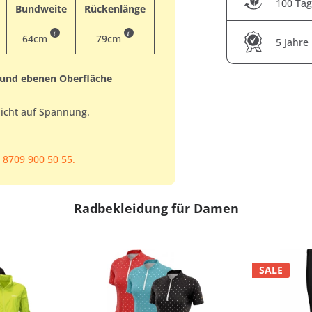
100 Tag
Bundweite
Rückenlänge
i
i
64cm
79cm
5 Jahre
 und ebenen Oberfläche
nicht auf Spannung.
 8709 900 50 55.
Radbekleidung für Damen
SALE