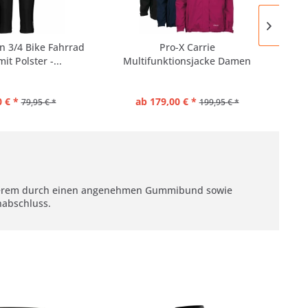
 3/4 Bike Fahrrad
Pro-X Carrie
Blu
it Polster -...
Multifunktionsjacke Damen
Dü
 € *
ab 179,00 € *
79,95 € *
199,95 € *
anderem durch einen angenehmen Gummibund sowie
nabschluss.