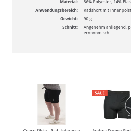
Material:
86% Polyester, 14% Ela
Anwendungsbereich:
Radshort mit Innenpols
Gewicht:
90 g
Schnitt:
Angenehm anliegend, p
ernonomisch
SALE
Gonso Silvie - Rad Unterhose
Andrea Damen Radl