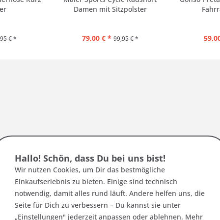
er
Damen mit Sitzpolster
Fahrr
79,00 € *
59,00
95 € *
99,95 € *
e Größen - Regular Size
Hallo! Schön, dass Du bei uns bist!
Größen
Taillenumfang
Wir nutzen Cookies, um Dir das bestmögliche
(2)
Einkaufserlebnis zu bieten. Einige sind technisch
notwendig, damit alles rund läuft. Andere helfen uns, die
44
90
Seite für Dich zu verbessern – Du kannst sie unter
46
96
„Einstellungen" jederzeit anpassen oder ablehnen. Mehr