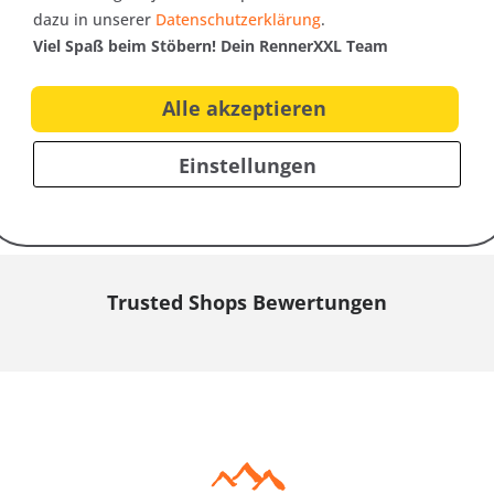
dazu in unserer
Datenschutzerklärung
.
48
102
Viel Spaß beim Stöbern! Dein RennerXXL Team
50
108
52
114
Alle akzeptieren
54
120
Einstellungen
Trusted Shops Bewertungen