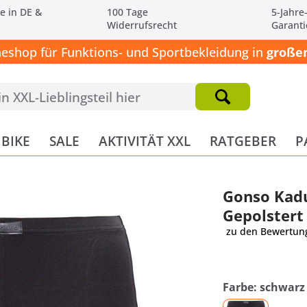
e in DE &
100 Tage
5-Jahre
Widerrufsrecht
Garanti
neshop für Funktions- und Sportbekleidung in
großen
BIKE
SALE
AKTIVITÄT XXL
RATGEBER
P
Gonso Kad
Gepolstert
zu den Bewertun
Farbe: schwarz