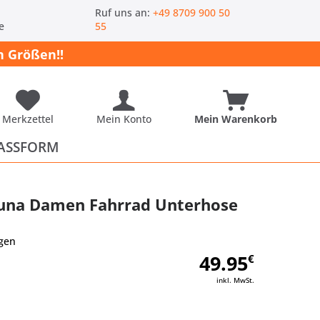
-
Ruf uns an:
+49 8709 900 50
e
55
 Größen!!
Merkzettel
Mein Konto
Mein Warenkorb
ASSFORM
una Damen Fahrrad Unterhose
gen
49.95
€
inkl. MwSt.