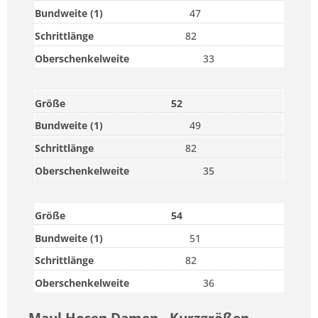
47
82
33
52
49
82
35
54
51
82
36
Maul Hosen Damen - Kurzgrößen