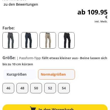
zu den Bewertungen
ab 109.95
€
inkl. MwSt.
Farbe:
Größe:
| Passform-Tipp:
fällt etwas kleiner aus - Beine lassen sich
bis zu 10 cm kürzen
Kurzgrößen
Normalgrößen
46
48
50
52
54
In den
Warenkorb