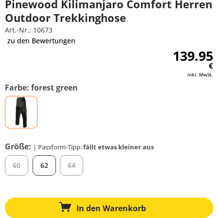
Pinewood Kilimanjaro Comfort Herren
Outdoor Trekkinghose
Art.-Nr.: 10673
zu den Bewertungen
139.95
€
inkl. MwSt.
Farbe: forest green
Größe:
| Passform-Tipp:
fällt etwas kleiner aus
60
62
64
In den
Warenkorb