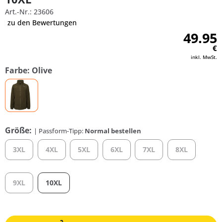
Art.-Nr.: 23606
zu den Bewertungen
49.95
€
inkl. MwSt.
Farbe: Olive
Größe:
| Passform-Tipp:
Normal bestellen
3XL
4XL
5XL
6XL
7XL
8XL
9XL
10XL