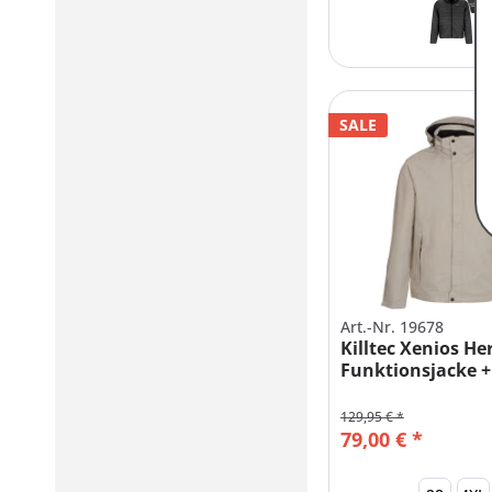
SALE
Art.-Nr. 19678
Killtec Xenios He
Funktionsjacke +
KURZGRÖßEN
129,95 € *
79,00 € *