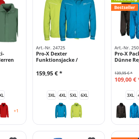
Bestseller
Art.-Nr. 24725
Art.-Nr. 25
i-
Pro-X Dexter
Pro-X Pack
Herren
Funktionsjacke /
Dünne Re
Fahrradjacke Herren
|...
159,95 € *
139,95 € *
109,00 € 
XL
3XL
4XL
5XL
6XL
3XL
+1