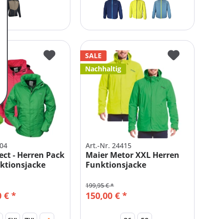
SALE
Nachhaltig
104
Art.-Nr. 24415
ect - Herren Pack
Maier Metor XXL Herren
ktionsjacke
Funktionsjacke
Übergröße...
199,95 € *
 € *
150,00 € *