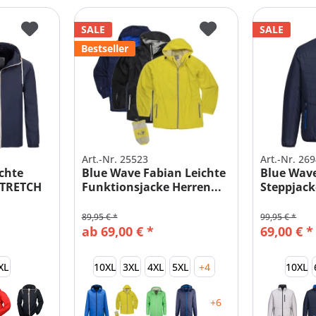
SALE
SALE
Bestseller
Art.-Nr. 25523
Art.-Nr. 26
chte
Blue Wave Fabian Leichte
Blue Wave
STRETCH
Funktionsjacke Herren...
Steppjack
89,95 € *
99,95 € *
ab 69,00 € *
69,00 € *
XL
10XL
3XL
4XL
5XL
+4
10XL
+6