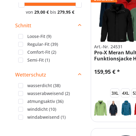
von
29,00 €
bis
279,95 €
Schnitt
Loose-Fit
(
9
)
Regular-Fit
(
39
)
Art.-Nr. 24531
Comfort-Fit
(
2
)
Pro-X Meran Mult
Funktionsjacke 
Semi-Fit
(
1
)
Pack-Away
159,95 € *
Wetterschutz
wasserdicht
(
38
)
3XL
4XL
5
wasserabweisend
(
2
)
atmungsaktiv
(
36
)
winddicht
(
10
)
windabweisend
(
1
)