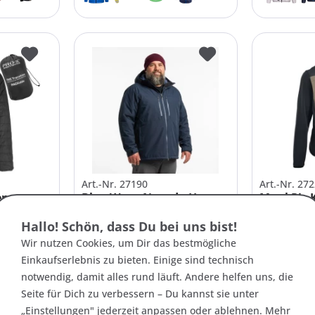
Art.-Nr. 27190
Art.-Nr. 27
en
Blue Wave Nevada Herren
Maul Piz 
 wattiert
Funktionsjacke - Leicht...
Hybrid-T
Hallo! Schön, dass Du bei uns bist!
ab 169,95 € *
129,95 € 
Wir nutzen Cookies, um Dir das bestmögliche
Einkaufserlebnis zu bieten. Einige sind technisch
notwendig, damit alles rund läuft. Andere helfen uns, die
3XL
4XL
5XL
6XL
+3
62
Seite für Dich zu verbessern – Du kannst sie unter
„Einstellungen" jederzeit anpassen oder ablehnen. Mehr