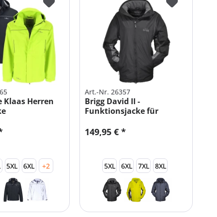
465
Art.-Nr. 26357
 Klaas Herren
Brigg David II -
ke
Funktionsjacke für
sjacke
Herren...
*
149,95 € *
L
5XL
6XL
+2
5XL
6XL
7XL
8XL