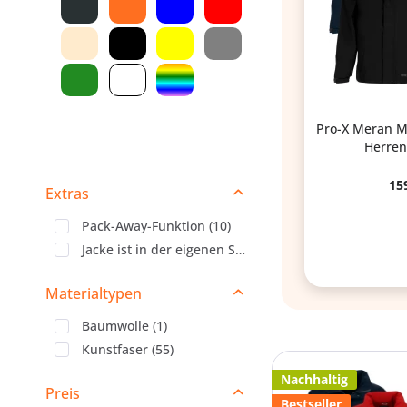
Pro-X Meran Mu
Herren
15
Extras
Pack-Away-Funktion
(
10
)
Jacke ist in der eigenen Seitentasche verpackbar
(
1
)
Materialtypen
Baumwolle
(
1
)
Kunstfaser
(
55
)
Nachhaltig
Preis
Bestseller