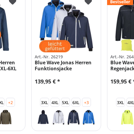
Bestseller
Art.-Nr. 26219
Art.-Nr. 26
Herren
Blue Wave Jonas Herren
Blue Wave
XXL-6XL
Funktionsjacke
Regenjac
Funktion
139,95 € *
159,95 € 
XL
+2
3XL
4XL
5XL
6XL
+3
3XL
4X