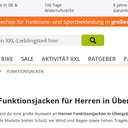
e in DE &
100 Tage
5-Jahre
Widerrufsrecht
Garanti
neshop für Funktions- und Sportbekleidung in
großen
BIKE
SALE
AKTIVITÄT XXL
RATGEBER
P
FUNKTIONSJACKEN
Funktionsjacken für Herren in Üb
dest du eine große Auswahl an
Herren Funktionsjacken in Übergr
lle Modelle bieten Schutz vor Wind und Regen sowie hohen Tragek