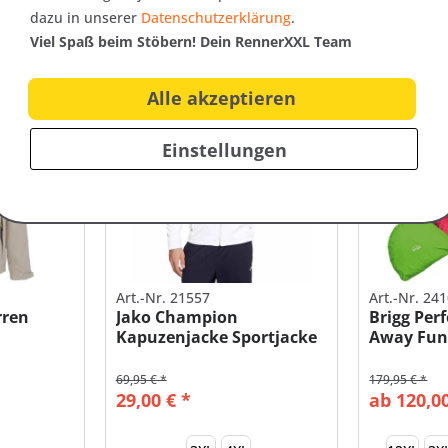
dazu in unserer
Datenschutzerklärung
.
Viel Spaß beim Stöbern! Dein RennerXXL Team
Alle akzeptieren
SALE
SALE
Einstellungen
Art.-Nr. 21557
Art.-Nr. 24
rren
Jako Champion
Brigg Perf
Kapuzenjacke Sportjacke
Away Fun
Herren...
69,95 € *
179,95 € *
29,00 € *
ab 120,00