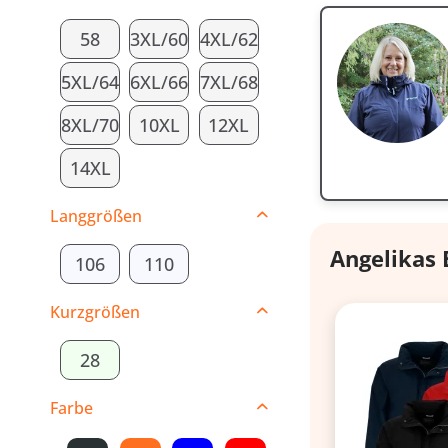
58
3XL/60
4XL/62
5XL/64
6XL/66
7XL/68
8XL/70
10XL
12XL
14XL
Langgrößen
Angelikas
106
110
Kurzgrößen
28
Farbe