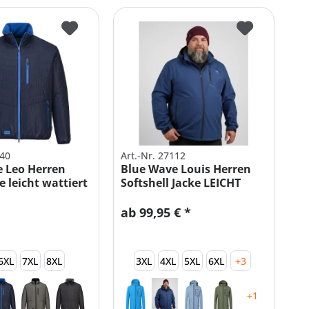
940
Art.-Nr. 27112
 Leo Herren
Blue Wave Louis Herren
e leicht wattiert
Softshell Jacke LEICHT
ab 99,95 € *
6XL
7XL
8XL
3XL
4XL
5XL
6XL
+3
+1