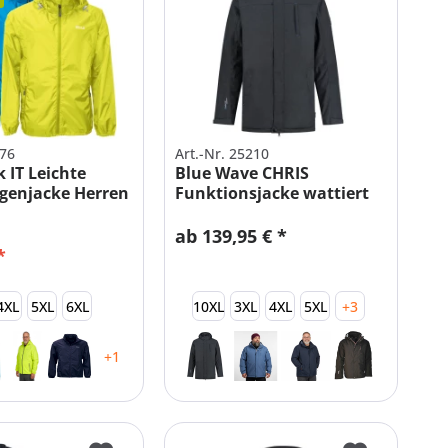
076
Art.-Nr. 25210
 IT Leichte
Blue Wave CHRIS
genjacke Herren
Funktionsjacke wattiert
Herren
ab 139,95 € *
*
4XL
5XL
6XL
10XL
3XL
4XL
5XL
+3
+1