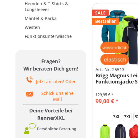
Hemden & T-Shirts &
Longsleeves
SALE
Mäntel & Parka
Bestseller
Westen
Funktionsunterwäsche
Fragen?
Wir beraten Dich gern!
Art.-Nr. 25513
Brigg Magnus Lei
Funktionsjacke 
Jetzt anrufen! Oder
Schick uns eine
129,95 € *
Mail
99,00 € *
Deine Vorteile bei
3XL
7XL
8
RennerXXL
Persönliche Beratung