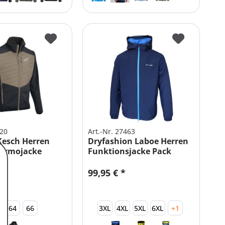
220
Art.-Nr. 27463
Kesch Herren
Dryfashion Laboe Herren
hermojacke
Funktionsjacke Pack
Away
*
99,95 € *
64
66
3XL
4XL
5XL
6XL
+1