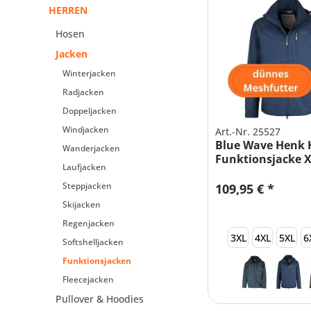
HERREN
Hosen
Jacken
Winterjacken
Radjacken
Doppeljacken
Windjacken
Art.-Nr. 25527
Blue Wave Henk 
Wanderjacken
Funktionsjacke 
Laufjacken
Steppjacken
109,95 € *
Skijacken
Regenjacken
3XL
4XL
5XL
6
Softshelljacken
Funktionsjacken
Fleecejacken
Pullover & Hoodies