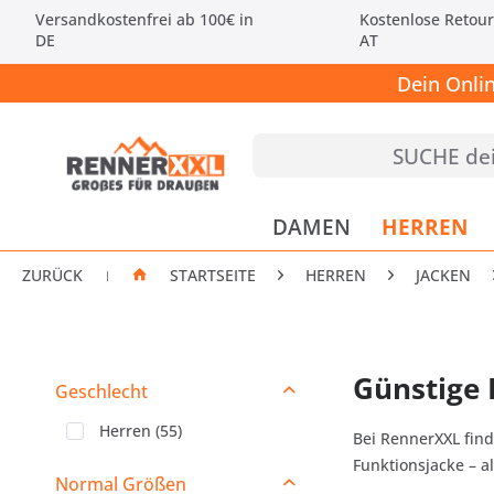
Versandkostenfrei ab 100€ in
Kostenlose Retour
DE
AT
Dein Onli
DAMEN
HERREN
ZURÜCK
STARTSEITE
HERREN
JACKEN
|
Günstige 
Geschlecht
Herren
(
55
)
Bei RennerXXL fin
Funktionsjacke – a
Normal Größen