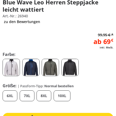
Blue Wave Leo Herren Steppjacke
leicht wattiert
Art.-Nr.: 26940
zu den Bewertungen
99,95 € *
ab 69
€
inkl. MwSt.
Farbe:
Größe:
| Passform-Tipp:
Normal bestellen
6XL
7XL
8XL
10XL