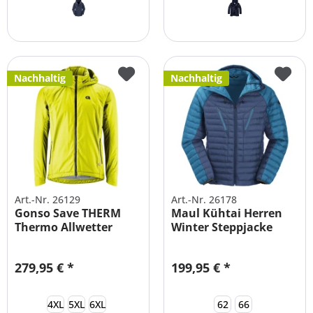
Nachhaltig
Nachhaltig
Art.-Nr. 26129
Art.-Nr. 26178
Gonso Save THERM
Maul Kühtai Herren
Thermo Allwetter
Winter Steppjacke
Radjacke
Übergrößen
279,95 € *
199,95 € *
4XL
5XL
6XL
62
66