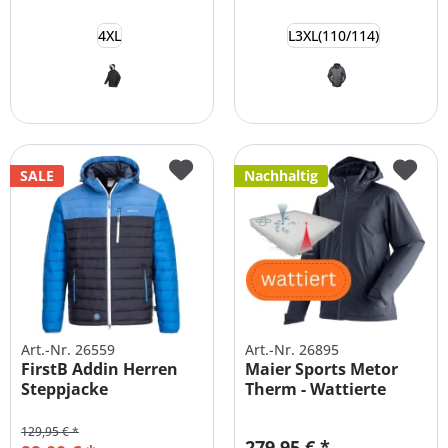
4XL
L3XL(110/114)
SALE
Nachhaltig
Art.-Nr. 26559
Art.-Nr. 26895
FirstB Addin Herren
Maier Sports Metor
Steppjacke
Therm - Wattierte
Übergrößen
Herren...
129,95 € *
279,95 € *