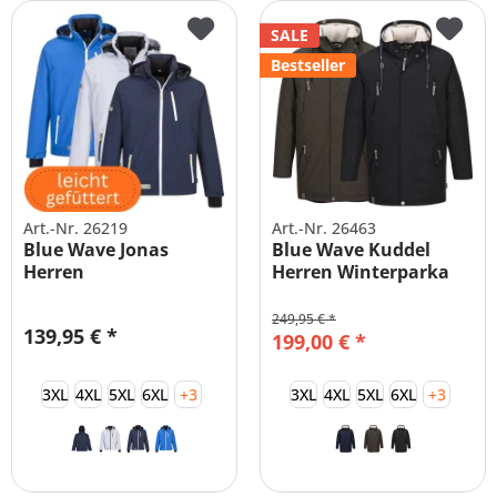
SALE
Bestseller
Art.-Nr. 26219
Art.-Nr. 26463
Blue Wave Jonas
Blue Wave Kuddel
Herren
Herren Winterparka
Funktionsjacke
XXL-8XL
249,95 € *
139,95 € *
199,00 € *
3XL
4XL
5XL
6XL
+3
3XL
4XL
5XL
6XL
+3