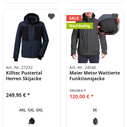
SALE
Nachhaltig
Art.-Nr. 27232
Art.-Nr. 24546
Killtec Pustertal
Maier Metor Wattierte
Herren Skijacke
Funktionsjacke
Übergrößen
Herren...
199,95 € *
249,95 € *
120,00 € *
4XL
5XL
6XL
36