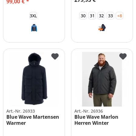
99,00 € *
3XL
30
31
32
33
+8
Art.-Nr. 26933
Art.-Nr. 26936
Blue Wave Martensen
Blue Wave Marlon
Warmer
Herren Winter
Funktionsparka
Softshelljacke...
Herren