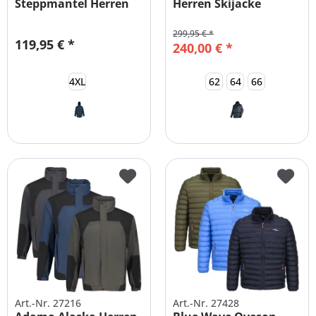
Steppmantel Herren
Herren Skijacke
Übergrößen
Übergrößen
299,95 € *
119,95 € *
240,00 € *
4XL
62
64
66
Art.-Nr. 27216
Art.-Nr. 27428