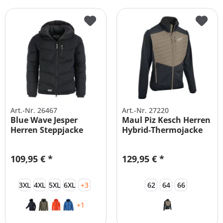
Art.-Nr. 26467
Art.-Nr. 27220
Blue Wave Jesper
Maul Piz Kesch Herren
Herren Steppjacke
Hybrid-Thermojacke
Übergröße
109,95 € *
129,95 € *
3XL
4XL
5XL
6XL
+3
62
64
66
+1