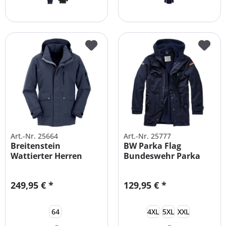
Art.-Nr. 25664
Art.-Nr. 25777
Breitenstein
BW Parka Flag
Wattierter Herren
Bundeswehr Parka
Winter-Outdoorparka
Große Größen
249,95 € *
129,95 € *
64
4XL
5XL
XXL