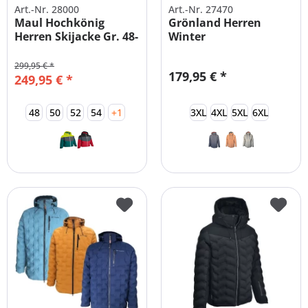
Art.-Nr. 28000
Art.-Nr. 27470
Maul Hochkönig
Grönland Herren
Herren Skijacke Gr. 48-
Winter
58
Funktionsparka
Übergrößen
299,95 € *
179,95 € *
249,95 € *
48
50
52
54
+1
3XL
4XL
5XL
6XL