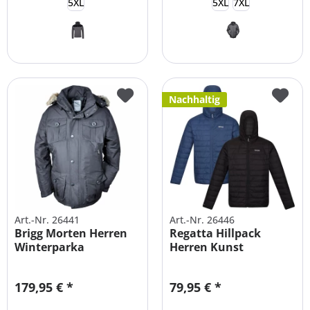
5XL
5XL
7XL
Nachhaltig
Art.-Nr. 26441
Art.-Nr. 26446
Brigg Morten Herren
Regatta Hillpack
Winterparka
Herren Kunst
Übergrößen
Daunenjacke...
179,95 € *
79,95 € *