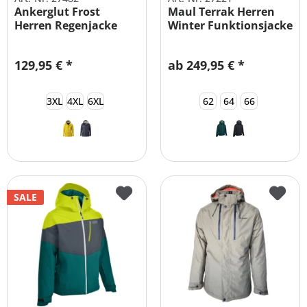
Ankerglut Frost
Maul Terrak Herren
Herren Regenjacke
Winter Funktionsjacke
gefüttert
&...
129,95 € *
ab 249,95 € *
3XL
4XL
6XL
62
64
66
SALE