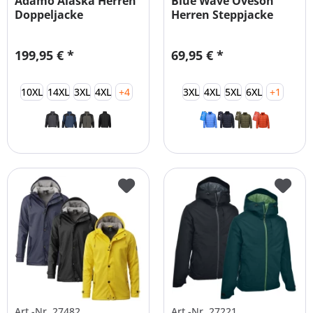
Adamo Alaska Herren
Blue Wave Oveson
Doppeljacke
Herren Steppjacke
Übergrößen
Übergrößen
199,95 € *
69,95 € *
10XL
14XL
3XL
4XL
+4
3XL
4XL
5XL
6XL
+1
Art.-Nr. 27482
Art.-Nr. 27221