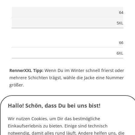
64
5XL
66
6XL
RennerXXL Tipp:
Wenn Du im Winter schnell frierst oder
mehrere Schichten trägst, wähle die Jacke eine Nummer
größer.
Beliebte Modelle und typische Favoriten
Hallo! Schön, dass Du bei uns bist!
Unabhängig von aktuellen Trends greifen viele Männer
Wir nutzen Cookies, um Dir das bestmögliche
in großen Größen zu drei besonders beliebten Modellen:
Einkaufserlebnis zu bieten. Einige sind technisch
Parka:
warm, wetterfest, viele Taschen.
notwendig, damit alles rund läuft. Andere helfen uns, die