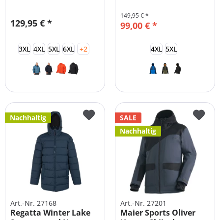
Übergrößen
Funktionsjacke...
149,95 € *
129,95 € *
99,00 € *
3XL
4XL
5XL
6XL
+2
4XL
5XL
Nachhaltig
SALE
Nachhaltig
Art.-Nr. 27168
Art.-Nr. 27201
Regatta Winter Lake
Maier Sports Oliver