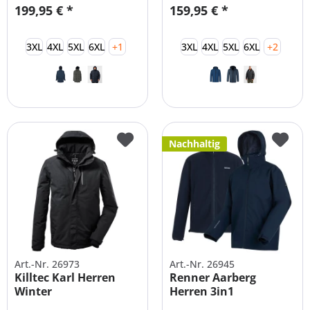
199,95 € *
159,95 € *
3XL
4XL
5XL
6XL
+1
3XL
4XL
5XL
6XL
+2
Nachhaltig
Art.-Nr. 26973
Art.-Nr. 26945
Killtec Karl Herren
Renner Aarberg
Winter
Herren 3in1
Funktionsjacke...
Doppeljacke XXL-5XL