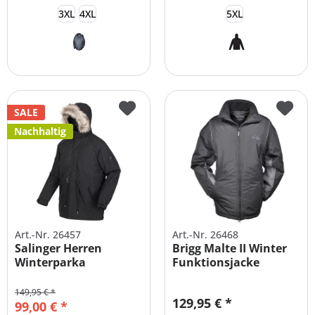
3XL
4XL
5XL
SALE
Nachhaltig
Art.-Nr. 26457
Art.-Nr. 26468
Salinger Herren
Brigg Malte II Winter
Winterparka
Funktionsjacke
Wasserdicht
Langgröße
Übergrößen
149,95 € *
129,95 € *
99,00 € *