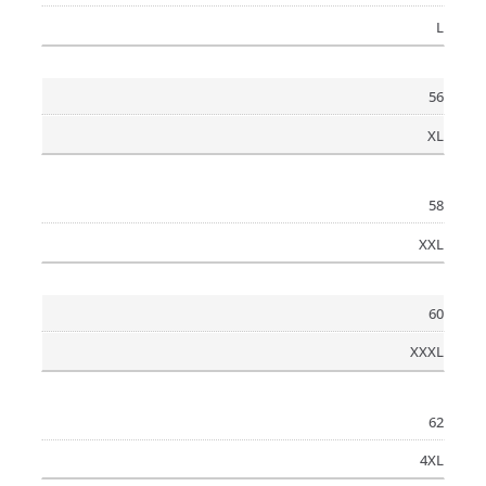
L
56
XL
58
XXL
60
XXXL
62
4XL