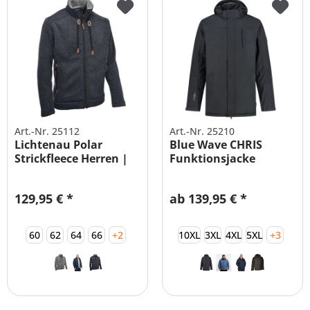
Art.-Nr. 25112
Art.-Nr. 25210
Lichtenau Polar
Blue Wave CHRIS
Strickfleece Herren |
Funktionsjacke
Alle Größen
wattiert Herren
129,95 € *
ab 139,95 € *
60
62
64
66
+2
10XL
3XL
4XL
5XL
+3