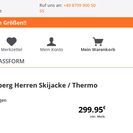
-
Ruf uns an:
+49 8709 900 50
e
55
 Größen!!
Merkzettel
Mein Konto
Mein Warenkorb
ASSFORM
erg Herren Skijacke / Thermo
gen
299.95
€
inkl. MwSt.