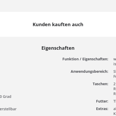
Kunden kauften auch
Eigenschaften
Funktion / Eigenschaften:
w
i
Anwendungsbereich:
S
F
Taschen:
2
R
R
0 Grad
Futter:
T
Extras:
a
rstellbar
K