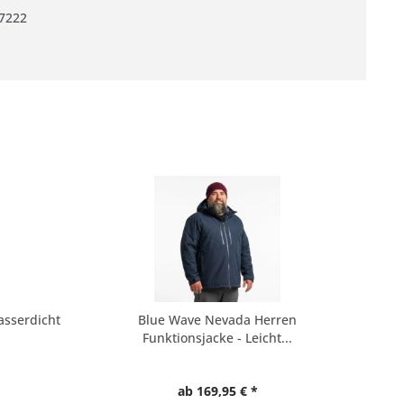
7222
asserdicht
Blue Wave Nevada Herren
Kill
Funktionsjacke - Leicht...
ab 169,95 € *