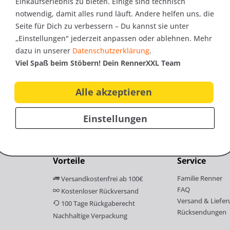
Einkaufserlebnis zu bieten. Einige sind technisch
er
notwendig, damit alles rund läuft. Andere helfen uns, die
Seite für Dich zu verbessern – Du kannst sie unter
nfos zu neuen Produkten,
„Einstellungen" jederzeit anpassen oder ablehnen. Mehr
10€
dazu in unserer
Datenschutzerklärung
.
ag
als Onlineshop!
Viel Spaß beim Stöbern! Dein RennerXXL Team
Gutschei
Alle akzeptieren
Einstellungen
Vorteile
Service
Familie Renner
Versandkostenfrei ab 100€
FAQ
Kostenloser Rückversand
Versand & Liefer
100 Tage Rückgaberecht
Rücksendungen
Nachhaltige Verpackung