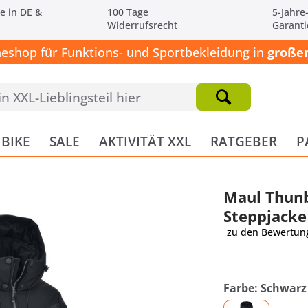
e in DE &
100 Tage
5-Jahre
Widerrufsrecht
Garanti
neshop für Funktions- und Sportbekleidung in
großen
BIKE
SALE
AKTIVITÄT XXL
RATGEBER
P
Maul Thunb
Steppjacke
zu den Bewertun
Farbe: Schwarz