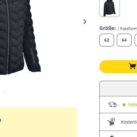
Größe:
| Passform
62
64
Sofor
n
Kostenl