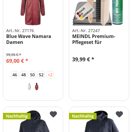
Art.-Nr. 27176
Art.-Nr. 27247
Blue Wave Namara
MEINDL Premium-
Damen
Pflegeset für
Strickfleecemantel
Bergstiefel
99,95 € *
39,99 € *
69,00 € *
46
48
50
52
+2
Nachhaltig
Nachhaltig