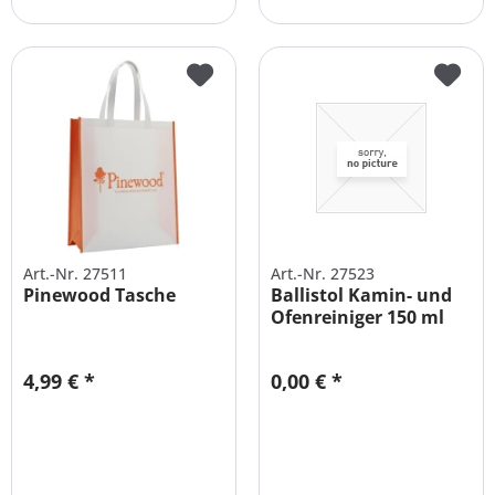
Art.-Nr. 27511
Art.-Nr. 27523
Pinewood Tasche
Ballistol Kamin- und
Ofenreiniger 150 ml
***...
4,99 € *
0,00 € *