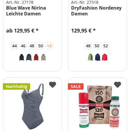
Art.-Nr. 27178
Art.-Nr. 27318
Blue Wave Nirina
DryFashion Nordeney
Leichte Damen
Damen
Steppjacke
Funktionsjacke
ab 129,95 € *
129,95 € *
44
46
48
50
+3
48
50
52
Nachhaltig
SALE