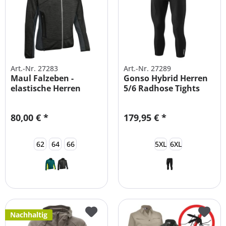
Art.-Nr. 27283
Art.-Nr. 27289
Maul Falzeben -
Gonso Hybrid Herren
elastische Herren
5/6 Radhose Tights
Fleecejacke
mit Polster
80,00 € *
179,95 € *
62
64
66
5XL
6XL
Nachhaltig