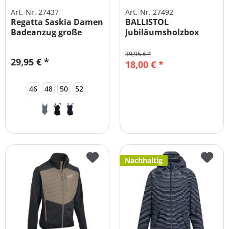
Art.-Nr. 27437
Art.-Nr. 27492
Regatta Saskia Damen
BALLISTOL
Badeanzug große
Jubiläumsholzbox
Größen
Universalöl 150 ml +...
39,95 € *
29,95 € *
18,00 € *
46
48
50
52
Nachhaltig