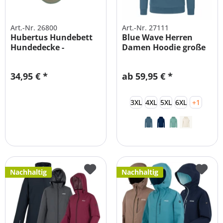
Art.-Nr. 26800
Art.-Nr. 27111
Hubertus Hundebett
Blue Wave Herren
Hundedecke -
Damen Hoodie große
Isolierend
Größen
34,95 € *
ab 59,95 € *
3XL
4XL
5XL
6XL
+1
Nachhaltig
Nachhaltig