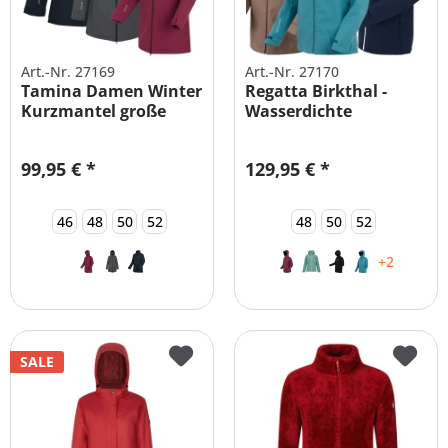
Art.-Nr. 27169
Art.-Nr. 27170
Tamina Damen Winter
Regatta Birkthal -
Kurzmantel große
Wasserdichte
Größen
Damen...
99,95 € *
129,95 € *
46
48
50
52
48
50
52
+2
SALE