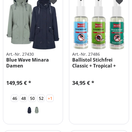
Art.-Nr. 27430
Art.-Nr. 27486
Blue Wave Minara
Ballistol Stichfrei
Damen
Classic + Tropical +
Funktionsparka große
Zecken...
Größen
149,95 € *
34,95 € *
46
48
50
52
+1