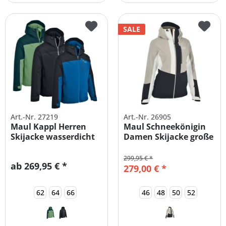
SALE
Art.-Nr. 27219
Art.-Nr. 26905
Maul Kappl Herren
Maul Schneekönigin
Skijacke wasserdicht
Damen Skijacke große
Übergrößen
Größen
299,95 € *
ab 269,95 € *
279,00 € *
62
64
66
46
48
50
52