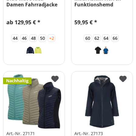
Damen Fahrradjacke
Funktionshemd
mit Reflektoren
Übergrößen STRETCH
ab 129,95 € *
59,95 € *
44
46
48
50
+2
60
62
64
66
Nachhaltig
Art.-Nr. 27171
Art.-Nr. 27173