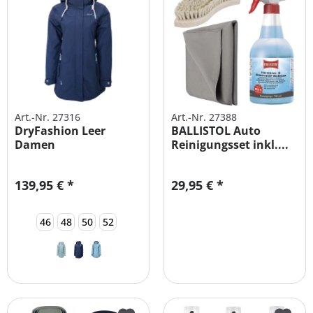
Art.-Nr. 27316
Art.-Nr. 27388
DryFashion Leer
BALLISTOL Auto
Damen
Reinigungsset inkl....
Funktionsmantel
große Größen
139,95 € *
29,95 € *
46
48
50
52