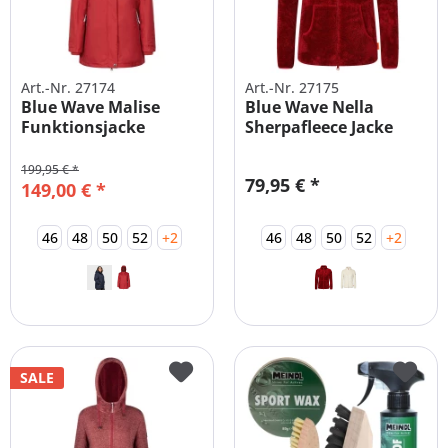
Art.-Nr. 27174
Art.-Nr. 27175
Blue Wave Malise
Blue Wave Nella
Funktionsjacke
Sherpafleece Jacke
Damen wattiert
Damen große...
199,95 € *
79,95 € *
149,00 € *
46
48
50
52
+2
46
48
50
52
+2
SALE