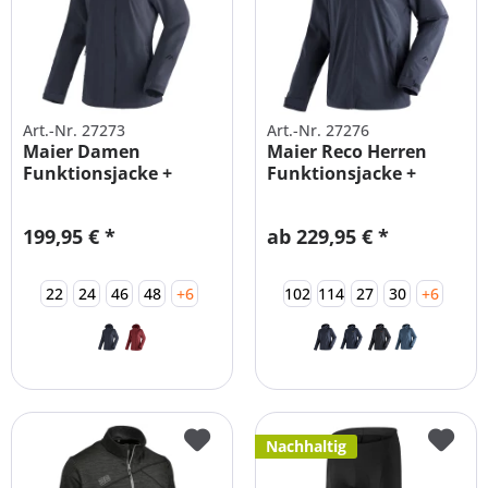
Art.-Nr. 27273
Art.-Nr. 27276
Maier Damen
Maier Reco Herren
Funktionsjacke +
Funktionsjacke +
Kurzgrößen +...
Kurzgrößen +...
199,95 € *
ab 229,95 € *
22
24
46
48
+6
102
114
27
30
+6
Nachhaltig