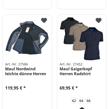
Art.-Nr. 27586
Art.-Nr. 27452
Maul Nordwind
Maul Gaigerkopf
leichte dünne Herren
Herren Radshirt
Fleecejacke...
Funktions-Polo
119,95 € *
69,95 € *
62
64
66