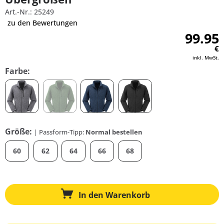
Art.-Nr.: 25249
zu den Bewertungen
99.95
€
inkl. MwSt.
Farbe:
Größe:
| Passform-Tipp:
Normal bestellen
60
62
64
66
68
In den
Warenkorb