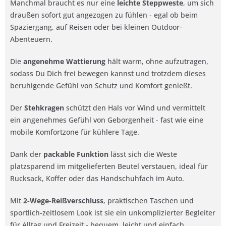
Manchmal braucht es nur eine
leichte Steppweste
, um sich
draußen sofort gut angezogen zu fühlen - egal ob beim
Spaziergang, auf Reisen oder bei kleinen Outdoor-
Abenteuern.
Die
angenehme Wattierung
hält warm, ohne aufzutragen,
sodass Du Dich frei bewegen kannst und trotzdem dieses
beruhigende Gefühl von Schutz und Komfort genießt.
Der
Stehkragen
schützt den Hals vor Wind und vermittelt
ein angenehmes Gefühl von Geborgenheit - fast wie eine
mobile Komfortzone für kühlere Tage.
Dank der
packable Funktion
lässt sich die Weste
platzsparend im mitgelieferten Beutel verstauen, ideal für
Rucksack, Koffer oder das Handschuhfach im Auto.
Mit
2-Wege-Reißverschluss
, praktischen Taschen und
sportlich-zeitlosem Look ist sie ein unkomplizierter Begleiter
für Alltag und Freizeit - bequem, leicht und einfach