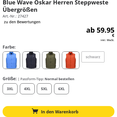
Blue Wave Oskar Herren Steppweste
Übergrößen
Art.-Nr.: 27427
zu den Bewertungen
ab 59.95
€
inkl. MwSt.
Farbe:
schwarz
Größe:
| Passform-Tipp:
Normal bestellen
3XL
4XL
5XL
6XL
In den
Warenkorb