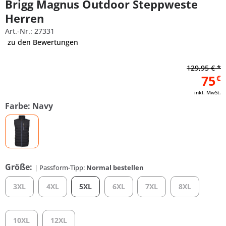
Brigg Magnus Outdoor Steppweste
Herren
Art.-Nr.: 27331
zu den Bewertungen
129,95 € *
75
€
inkl. MwSt.
Farbe: Navy
Größe:
| Passform-Tipp:
Normal bestellen
3XL
4XL
5XL
6XL
7XL
8XL
10XL
12XL