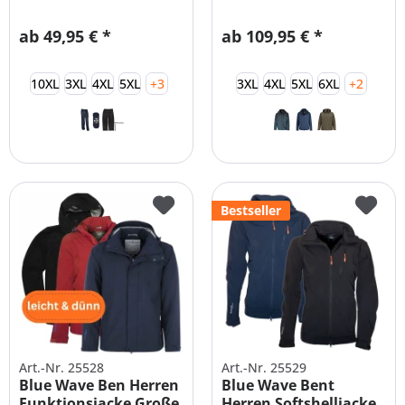
klassische...
Funktionsjacke XXL-
6XL
ab 49,95 € *
ab 109,95 € *
10XL
3XL
4XL
5XL
+3
3XL
4XL
5XL
6XL
+2
Bestseller
Art.-Nr. 25528
Art.-Nr. 25529
Blue Wave Ben Herren
Blue Wave Bent
Funktionsjacke Große
Herren Softshelljacke