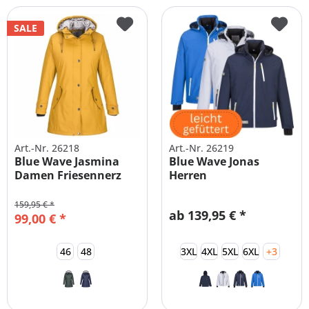
SALE
Art.-Nr. 26218
Art.-Nr. 26219
Blue Wave Jasmina
Blue Wave Jonas
Damen Friesennerz
Herren
gefüttert...
Funktionsjacke
159,95 € *
ab 139,95 € *
99,00 € *
46
48
3XL
4XL
5XL
6XL
+3