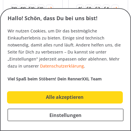
3XL
4XL
5XL
6XL
+3
46
50
52
54
+1
Hallo! Schön, dass Du bei uns bist!
+1
Wir nutzen Cookies, um Dir das bestmögliche
Einkaufserlebnis zu bieten. Einige sind technisch
notwendig, damit alles rund läuft. Andere helfen uns, die
SALE
Seite für Dich zu verbessern – Du kannst sie unter
„Einstellungen" jederzeit anpassen oder ablehnen. Mehr
dazu in unserer
Datenschutzerklärung
.
Viel Spaß beim Stöbern! Dein RennerXXL Team
Alle akzeptieren
Art.-Nr. 26741
Art.-Nr. 26742
Blue Wave Lotte
Blue Wave Leah
Damen
Damen Windstopper
Einstellungen
Strickfleecejacke
Jacke große...
69,95 € *
ab 79,95 € *
ab 49,00 € *