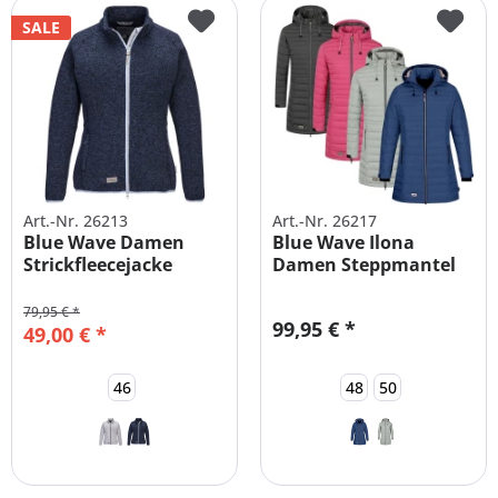
SALE
Art.-Nr. 26213
Art.-Nr. 26217
Blue Wave Damen
Blue Wave Ilona
Strickfleecejacke
Damen Steppmantel
große Größen
Große Größen
79,95 € *
99,95 € *
49,00 € *
46
48
50