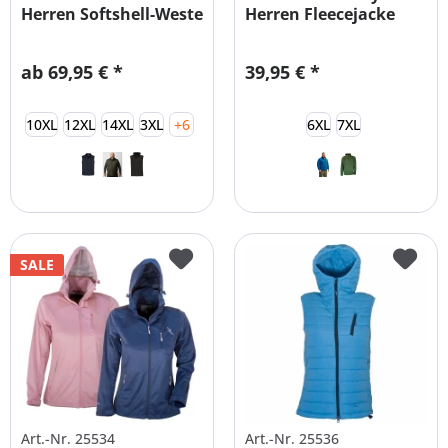
Herren Softshell-Weste
Herren Fleecejacke
XXL-8XL
XXL-8XL
ab 69,95 € *
39,95 € *
10XL
12XL
14XL
3XL
+6
6XL
7XL
SALE
Art.-Nr. 25534
Art.-Nr. 25536