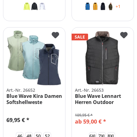
+1
SALE
Art.-Nr. 26652
Art.-Nr. 26653
Blue Wave Kira Damen
Blue Wave Lennart
Softshellweste
Herren Outdoor
Ultraleicht
Steppweste LEICHT
109,95 € *
69,95 € *
ab 59,00 € *
46
48
50
52
6XL
7XL
8XL