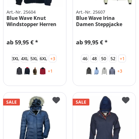
Art.-Nr. 25604
Art.-Nr. 25607
Blue Wave Knut
Blue Wave Irina
Windstopper Herren
Damen Steppjacke
Fleecejacke
Gefüttert...
ab 59,95 € *
ab 99,95 € *
3XL
4XL
5XL
6XL
+3
46
48
50
52
+1
+1
+3
SALE
SALE