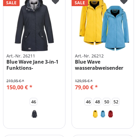
SALE
SALE
Art.-Nr. 26211
Art.-Nr. 26212
Blue Wave Jane 3-in-1
Blue Wave
Funktions-
wasserabweisender
Doppeljacke Damen
Softshellmantel
Damen
219,95 € *
129,95 € *
150,00 € *
79,00 € *
46
46
48
50
52