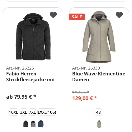
SALE
Art.-Nr. 26226
Art.-Nr. 26339
Fabio Herren
Blue Wave Klementine
Strickfleecejacke mit
Damen
Kapuze...
Softshellmantel
179,95 € *
ab 79,95 € *
129,00 € *
10XL
3XL
7XL
LXXL(106)
48