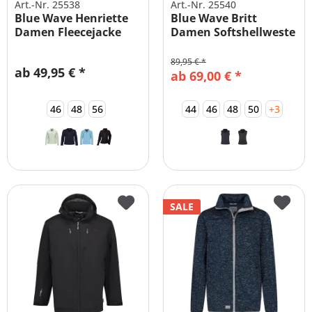
Art.-Nr. 25538
Art.-Nr. 25540
Blue Wave Henriette
Blue Wave Britt
Damen Fleecejacke
Damen Softshellweste
Große Größen
Große Größen
89,95 € *
ab 49,95 € *
ab 69,00 € *
46
48
56
44
46
48
50
+3
SALE