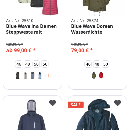
Art.-Nr. 25610
Art.-Nr. 25874
Blue Wave Ina Damen
Blue Wave Doreen
Steppweste mit
Wasserdichte
abnehmbarer...
Funktionsjacke...
129,95 € *
149,95 € *
ab 99,00 € *
79,00 € *
46
48
50
56
46
48
50
+1
SALE