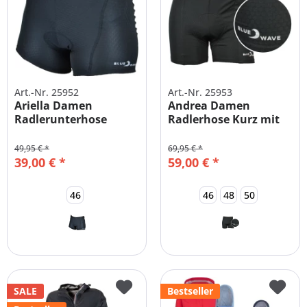
Art.-Nr. 25952
Art.-Nr. 25953
Ariella Damen
Andrea Damen
Radlerunterhose
Radlerhose Kurz mit
Große Größen
Polster
49,95 € *
69,95 € *
39,00 € *
59,00 € *
46
46
48
50
SALE
Bestseller