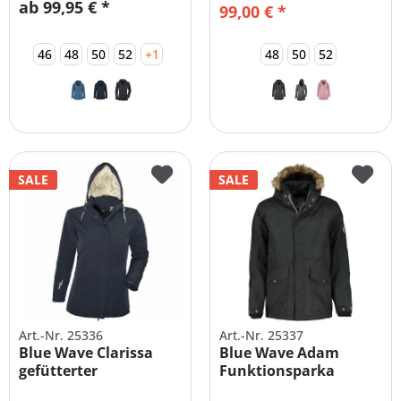
ab 99,95 € *
99,00 € *
46
48
50
52
+1
48
50
52
SALE
SALE
Art.-Nr. 25336
Art.-Nr. 25337
Blue Wave Clarissa
Blue Wave Adam
gefütterter
Funktionsparka
Softshellmantel...
Herren gefüttert...