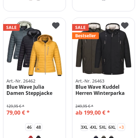
SALE
SALE
Bestseller
Art.-Nr. 26462
Art.-Nr. 26463
Blue Wave Julia
Blue Wave Kuddel
Damen Steppjacke
Herren Winterparka
Große Größen
XXL-8XL
129,95 € *
249,95 € *
79,00 € *
ab 199,00 € *
46
48
3XL
4XL
5XL
6XL
+3