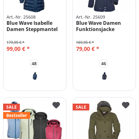
Art.-Nr. 25608
Art.-Nr. 25609
Blue Wave Isabelle
Blue Wave Damen
Damen Steppmantel
Funktionsjacke
Restposten...
gefüttert...
179,95 € *
169,95 € *
99,00 € *
79,00 € *
48
46
SALE
SALE
Bestseller