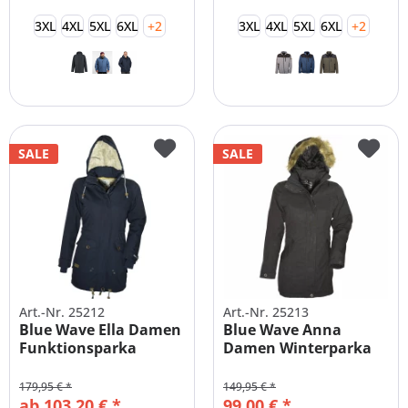
3XL
4XL
5XL
6XL
+2
3XL
4XL
5XL
6XL
+2
SALE
SALE
Art.-Nr. 25212
Art.-Nr. 25213
Blue Wave Ella Damen
Blue Wave Anna
(
4
)
Funktionsparka
Damen Winterparka
Winterparka...
Funktionsparka...
179,95 € *
149,95 € *
ab 103,20 € *
99,00 € *