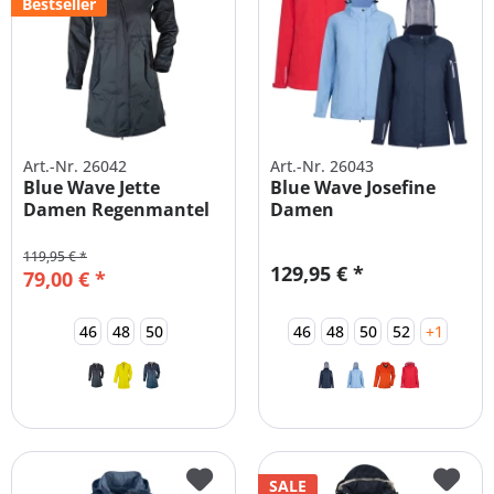
Bestseller
Art.-Nr. 26042
Art.-Nr. 26043
Blue Wave Jette
Blue Wave Josefine
Damen Regenmantel
Damen
Große Größen
Funktionsjacke
Große...
119,95 € *
129,95 € *
79,00 € *
46
48
50
46
48
50
52
+1
SALE