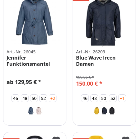
Art.-Nr. 26045
Art.-Nr. 26209
Jennifer
Blue Wave Ireen
Funktionsmantel
Damen
Trenchcoat Große
Funktionsparka mit...
Größen
199,95 € *
ab 129,95 € *
150,00 € *
46
48
50
52
+2
46
48
50
52
+1