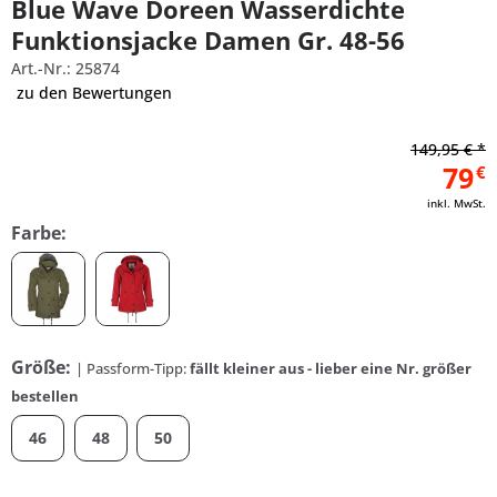
Blue Wave Doreen Wasserdichte
Funktionsjacke Damen Gr. 48-56
Art.-Nr.: 25874
zu den Bewertungen
149,95 € *
79
€
inkl. MwSt.
Farbe:
Größe:
| Passform-Tipp:
fällt kleiner aus - lieber eine Nr. größer
bestellen
46
48
50