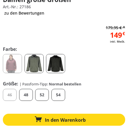
Art.-Nr.: 27186
zu den Bewertungen
179,95 € *
149
€
inkl. MwSt.
Farbe:
Größe:
| Passform-Tipp:
Normal bestellen
46
48
52
54
In den
Warenkorb