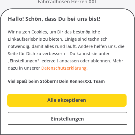
Fahrradhosen Herren XXL
Hallo! Schön, dass Du bei uns bist!
Radtrikots weit geschnitten
Wir nutzen Cookies, um Dir das bestmögliche
Radbekleidung Damen XXL
Einkaufserlebnis zu bieten. Einige sind technisch
notwendig, damit alles rund läuft. Andere helfen uns, die
Seite für Dich zu verbessern – Du kannst sie unter
„Einstellungen" jederzeit anpassen oder ablehnen. Mehr
Wanderbekleidung XXL
dazu in unserer
Datenschutzerklärung
.
Outdoorhosen XXL
Viel Spaß beim Stöbern! Dein RennerXXL Team
Wanderhosen Damen große Größen
Alle akzeptieren
Outdoorhosen Herren XXL
Einstellungen
Wanderhosen dicke Oberschenkel