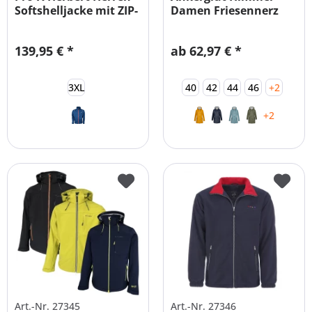
Softshelljacke mit ZIP-
Damen Friesennerz
OFF...
Übergrößen
139,95 € *
ab 62,97 € *
3XL
40
42
44
46
+2
+2
Art.-Nr. 27345
Art.-Nr. 27346