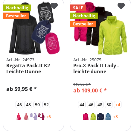
Nachhaltig
SALE
Bestseller
Nachhaltig
Bestseller
(
1
)
Art.-Nr. 24973
Art.-Nr. 25075
Regatta Pack-It K2
Pro-X Pack It Lady -
Leichte Dünne
leichte dünne
Regenjacke Damen
Regenjacke...
119,95 € *
ab 59,95 € *
ab 109,00 € *
46
48
50
52
44
46
48
50
+4
+6
+3