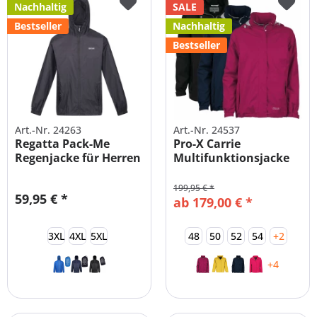
Nachhaltig
SALE
Bestseller
Nachhaltig
Bestseller
Art.-Nr. 24263
Art.-Nr. 24537
Regatta Pack-Me
Pro-X Carrie
Regenjacke für Herren
Multifunktionsjacke
Damen
199,95 € *
59,95 € *
ab 179,00 € *
3XL
4XL
5XL
48
50
52
54
+2
+4