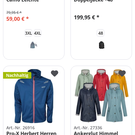
Funktionsjacke
79,95 € *
199,95 € *
59,00 € *
3XL
4XL
48
Nachhaltig
Art.-Nr. 26916
Art.-Nr. 27336
Pro-X Herbert Herren
Ankerglut Himmel