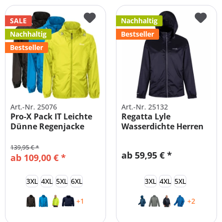
SALE
Nachhaltig
Nachhaltig
Bestseller
Bestseller
Art.-Nr. 25076
Art.-Nr. 25132
Pro-X Pack IT Leichte
Regatta Lyle
Dünne Regenjacke
Wasserdichte Herren
Herren |...
Regenjacke...
139,95 € *
ab 59,95 € *
ab 109,00 € *
3XL
4XL
5XL
6XL
3XL
4XL
5XL
+1
+2