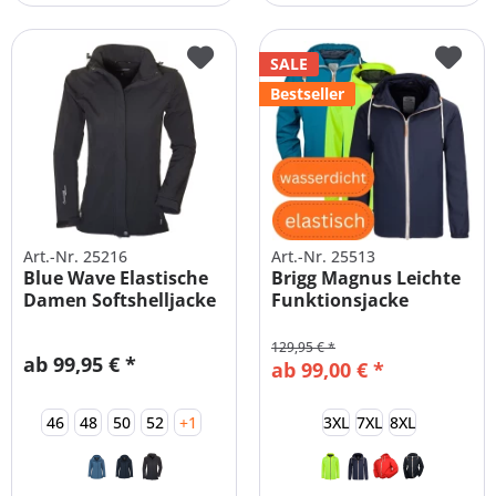
SALE
Bestseller
Art.-Nr. 25216
Art.-Nr. 25513
Blue Wave Elastische
Brigg Magnus Leichte
Damen Softshelljacke
Funktionsjacke
Große...
STRETCH
129,95 € *
ab 99,95 € *
ab 99,00 € *
46
48
50
52
+1
3XL
7XL
8XL