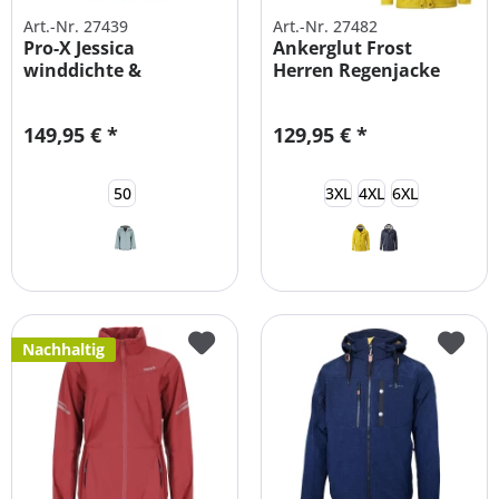
Art.-Nr. 27439
Art.-Nr. 27482
Pro-X Jessica
Ankerglut Frost
winddichte &
Herren Regenjacke
wasserdichte
gefüttert
Damen...
149,95 € *
129,95 € *
50
3XL
4XL
6XL
Nachhaltig