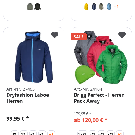
+1
SALE
Art.-Nr. 27463
Art.-Nr. 24104
Dryfashion Laboe
Brigg Perfect - Herren
Herren
Pack Away
Funktionsjacke Pack
Funktionsjacke
Away
179,95 € *
99,95 € *
ab 120,00 € *
3XL
4XL
5XL
6XL
+1
12XL
3XL
6XL
7XL
+1