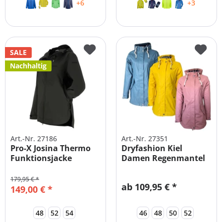
+6
+3
SALE
Nachhaltig
Art.-Nr. 27186
Art.-Nr. 27351
Pro-X Josina Thermo
Dryfashion Kiel
Funktionsjacke
Damen Regenmantel
Damen große...
große Größen
179,95 € *
ab 109,95 € *
149,00 € *
48
52
54
46
48
50
52