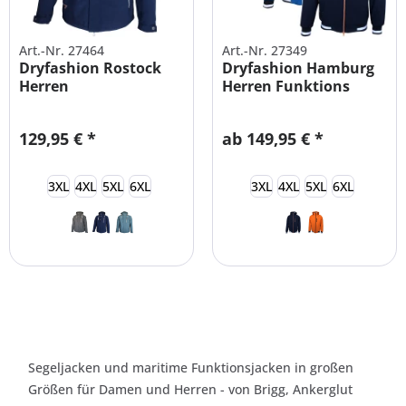
Art.-Nr. 27464
Art.-Nr. 27349
Dryfashion Rostock
Dryfashion Hamburg
Herren
Herren Funktions
Funktionsjacke
Blouson...
große...
129,95 € *
ab 149,95 € *
3XL
4XL
5XL
6XL
3XL
4XL
5XL
6XL
Segeljacken und maritime Funktionsjacken in großen
Größen für Damen und Herren - von Brigg, Ankerglut