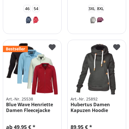
46
54
3XL
8XL
Bestseller
Art.-Nr. 25538
Art.-Nr. 25892
Blue Wave Henriette
Hubertus Damen
Damen Fleecejacke
Kapuzen Hoodie
Große Größen
Große Größen
ab 49,95 € *
89,95 € *