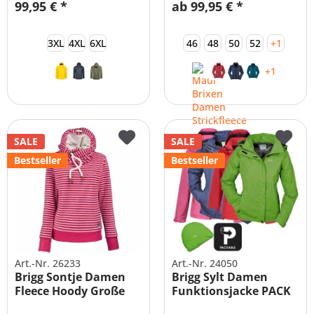
99,95 € *
ab 99,95 € *
3XL
4XL
6XL
46
48
50
52
+1
+1
SALE
SALE
Bestseller
Bestseller
Art.-Nr. 26233
Art.-Nr. 24050
Brigg Sontje Damen
Brigg Sylt Damen
Fleece Hoody Große
Funktionsjacke PACK
Größen
AWAY