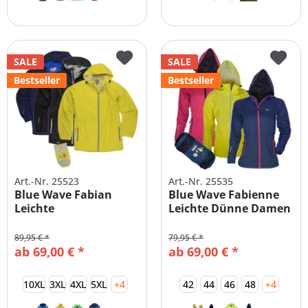
SALE
SALE
Bestseller
Bestseller
Art.-Nr. 25523
Art.-Nr. 25535
Blue Wave Fabian
Blue Wave Fabienne
Leichte
Leichte Dünne Damen
Funktionsjacke
Regenjacke
Herren...
89,95 € *
79,95 € *
ab 69,00 € *
ab 69,00 € *
10XL
3XL
4XL
5XL
+4
42
44
46
48
+4