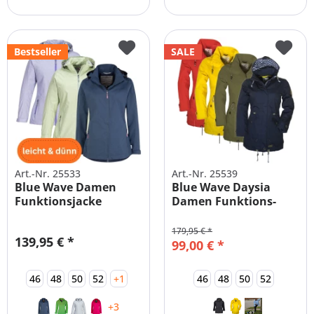
Bestseller
SALE
Art.-Nr. 25533
Art.-Nr. 25539
Blue Wave Damen
Blue Wave Daysia
Funktionsjacke
Damen Funktions-
Hannah Parka...
Parka Große...
179,95 € *
139,95 € *
99,00 € *
46
48
50
52
+1
46
48
50
52
+3