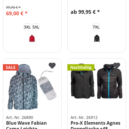
Blouson...
Übergrößen
99,95 € *
ab 99,95 € *
69,00 € *
3XL
5XL
7XL
SALE
Nachhaltig
Art.-Nr. 26890
Art.-Nr. 26912
Blue Wave Fabian
Pro-X Elements Agnes
Camo Leichte
Doppeljacke +48