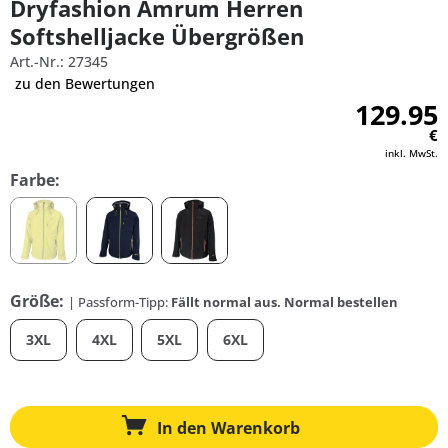
Dryfashion Amrum Herren
Softshelljacke Übergrößen
Art.-Nr.: 27345
zu den Bewertungen
129.95
€
inkl. MwSt.
Farbe:
Größe:
| Passform-Tipp:
Fällt normal aus. Normal bestellen
3XL
4XL
5XL
6XL
In den
Warenkorb