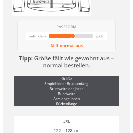
PASSFORM
sehr klein
groß
fällt normal aus
Tipp:
Größe fällt wie gewohnt aus –
normal bestellen.
Größe
Empfohlener Brustumfang
Brustweite der Jacke
Bundweite
Armlänge Innen
Rückenlänge
3XL
122 – 128 cm