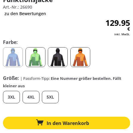
Art.-Nr.: 26690
zu den Bewertungen
129.95
€
inkl. MwSt.
Farbe:
Größe:
| Passform-Tipp:
Eine Nummer größer bestellen. Fällt
kleiner aus
3XL
4XL
5XL
In den
Warenkorb