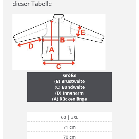
dieser Tabelle
Größe
(B) Brustweite
(C) Bundweite
(D) Innenarm
(A) Rückenlänge
60 | 3XL
71 cm
70 cm