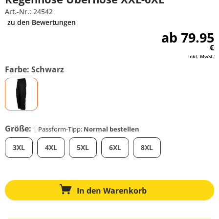
Art.-Nr.: 24542
zu den Bewertungen
ab 79.95
€
inkl. MwSt.
Farbe: Schwarz
Größe:
| Passform-Tipp:
Normal bestellen
3XL
4XL
5XL
6XL
8XL
In den
Warenkorb