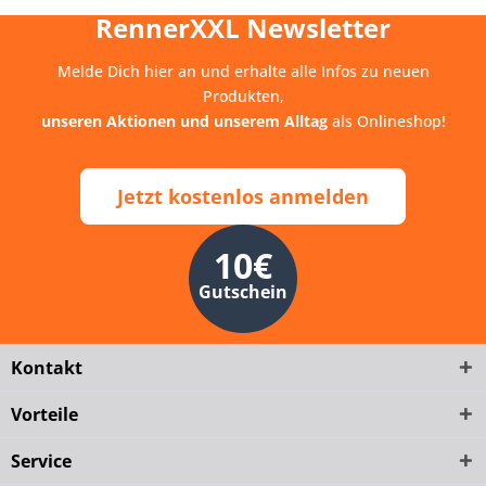
RennerXXL Newsletter
Melde Dich hier an und erhalte alle Infos zu neuen
Produkten,
unseren Aktionen und unserem Alltag
als Onlineshop!
Jetzt kostenlos anmelden
10€
Gutschein
Kontakt
Vorteile
Service