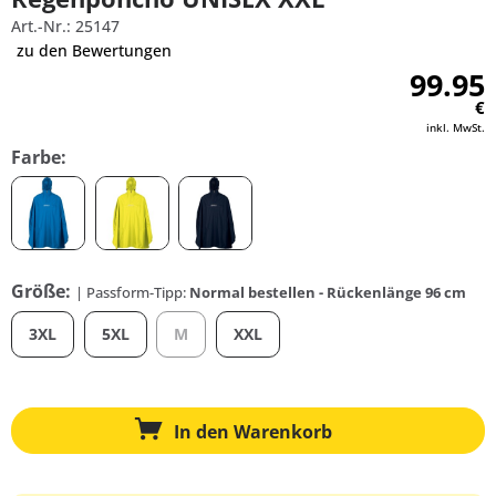
Art.-Nr.: 25147
zu den Bewertungen
99.95
€
inkl. MwSt.
Farbe:
Größe:
| Passform-Tipp:
Normal bestellen - Rückenlänge 96 cm
3XL
5XL
M
XXL
In den
Warenkorb