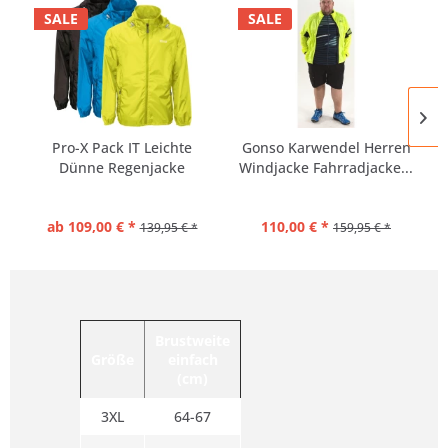
SALE
SALE
Pro-X Pack IT Leichte
Gonso Karwendel Herren
Dünne Regenjacke
Windjacke Fahrradjacke...
Herren |...
ab 109,00 € *
110,00 € *
139,95 € *
159,95 € *
Brustweite
Größe
einfach
(cm)
3XL
64-67