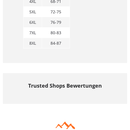
4XL
68-71
5XL
72-75
6XL
76-79
7XL
80-83
8XL
84-87
Trusted Shops Bewertungen