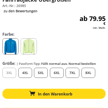
Art.-Nr.: 26985
zu den Bewertungen
ab 79.95
€
inkl. MwSt.
Farbe:
Größe:
| Passform-Tipp:
Fällt normal aus. Normal bestellen
3XL
4XL
5XL
6XL
7XL
8XL
In den
Warenkorb