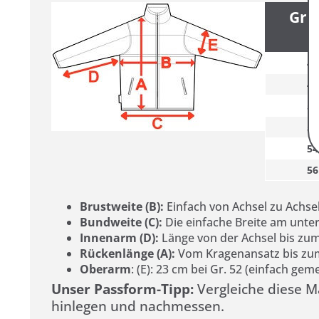
Grö
46
48
50
52
54
56
Brustweite (B):
Einfach von Achsel zu Achse
Bundweite (C):
Die einfache Breite am unter
Innenarm (D):
Länge von der Achsel bis zu
Rückenlänge (A):
Vom Kragenansatz bis zu
Oberarm
: (E): 23 cm bei Gr. 52 (einfach g
Unser Passform-Tipp:
Vergleiche diese Ma
hinlegen und nachmessen.