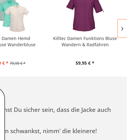
a Damen Hemd
Killtec Damen Funktions Bluse
Maul
se Wanderbluse
Wandern & Radfahren
 € *
59,95 € *
79,95 € *
nst Du sicher sein, dass die Jacke auch
ßen schwankst, nimm' die kleinere!