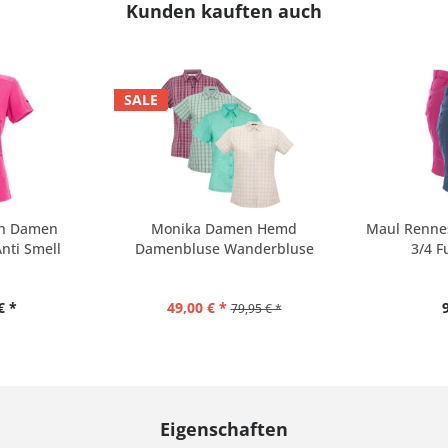
Kunden kauften auch
SALE
sh Damen
Monika Damen Hemd
Maul Renne
nti Smell
Damenbluse Wanderbluse
3/4 F
€ *
49,00 € *
79,95 € *
Eigenschaften