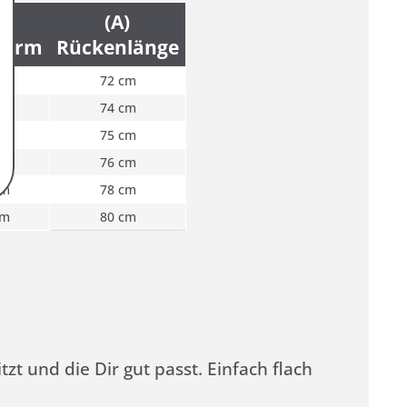
)
(A)
narm
Rückenlänge
cm
72 cm
cm
74 cm
cm
75 cm
cm
76 cm
cm
78 cm
cm
80 cm
zt und die Dir gut passt. Einfach flach