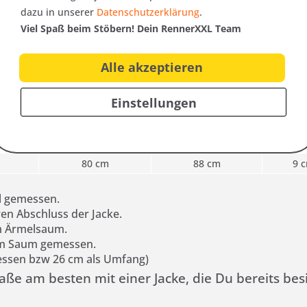
dazu in unserer
Datenschutzerklärung
.
ße
(B) Brustweite
(C) Bundweite
(D
Viel Spaß beim Stöbern! Dein RennerXXL Team
Inne
65 cm
73 cm
9 
Alle akzeptieren
68 cm
76 cm
9 
Einstellungen
71 cm
79 cm
9 
74 cm
82 cm
9 
77 cm
85 cm
9 
80 cm
88 cm
9 
l gemessen.
en Abschluss der Jacke.
m Ärmelsaum.
m Saum gemessen.
emessen bzw 26 cm als Umfang)
ße am besten mit einer Jacke, die Du bereits besit