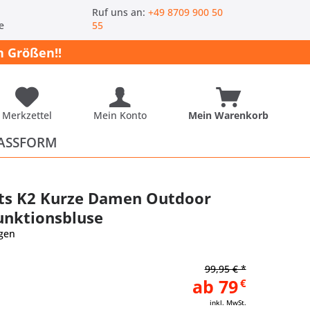
-
Ruf uns an:
+49 8709 900 50
e
55
 Größen!!
Merkzettel
Mein Konto
Mein Warenkorb
ASSFORM
ts K2 Kurze Damen Outdoor
unktionsbluse
gen
99,95 € *
ab 79
€
inkl. MwSt.