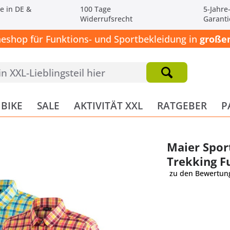
e in DE &
100 Tage
5-Jahre
Widerrufsrecht
Garanti
neshop für Funktions- und Sportbekleidung in
großen
BIKE
SALE
AKTIVITÄT XXL
RATGEBER
P
Maier Spor
Trekking F
zu den Bewertun