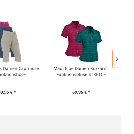
s Damen Caprihose
Maul Elbe Damen Kurzarm-
Mai
unktionshose
Funktionsbluse STRETCH
99,95 € *
69,95 € *