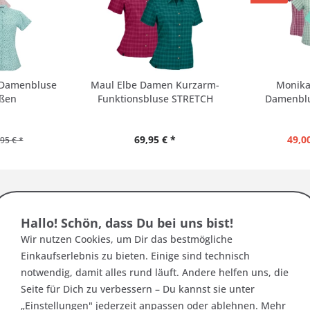
 Damenbluse
Maul Elbe Damen Kurzarm-
Monik
ßen
Funktionsbluse STRETCH
Damenblu
69,95 € *
49,00
95 € *
ssen:
Hallo! Schön, dass Du bei uns bist!
Wir nutzen Cookies, um Dir das bestmögliche
rmessen wir jedes Modell einzeln für Dich. So kan
Einkaufserlebnis zu bieten. Einige sind technisch
notwendig, damit alles rund läuft. Andere helfen uns, die
 normal bis großzügig aus, wenn du zwischen 2 Grö
Seite für Dich zu verbessern – Du kannst sie unter
„Einstellungen" jederzeit anpassen oder ablehnen. Mehr