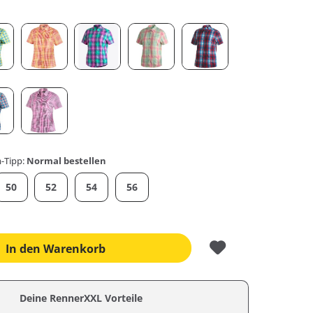
-Tipp:
Normal bestellen
50
52
54
56
In den
Warenkorb
Deine RennerXXL Vorteile