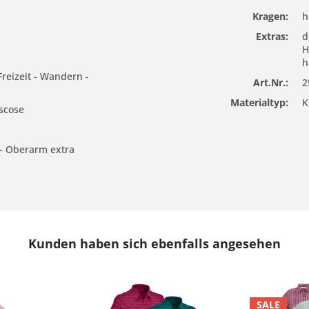
Kragen:
h
Extras:
d
H
h
 Freizeit - Wandern -
Art.Nr.:
2
Materialtyp:
K
iscose
 - Oberarm extra
Kunden haben sich ebenfalls angesehen
SALE