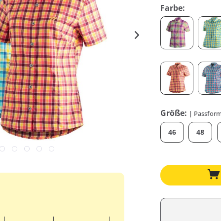
Farbe:
Größe:
| Passform
46
48